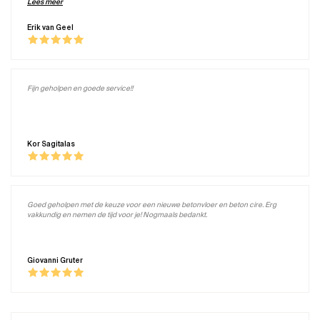
volgende projectjes klopt ik zeker weer bij jullie aan.
Lees meer
Erik van Geel
Fijn geholpen en goede service!!
Kor Sagitalas
Goed geholpen met de keuze voor een nieuwe betonvloer en beton cire. Erg
vakkundig en nemen de tijd voor je! Nogmaals bedankt.
Giovanni Gruter