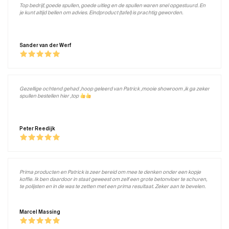
Top bedrijf, goede spullen, goede uitleg en de spullen waren snel opgestuurd. En
je kunt altijd bellen om advies. Eindproduct (tafel) is prachtig geworden.
Sander van der Werf
Gezellige ochtend gehad ,hoop geleerd van Patrick ,mooie showroom ,ik ga zeker
spullen bestellen hier ,top
Peter Reedijk
Prima producten en Patrick is zeer bereid om mee te denken onder een kopje
koffie. Ik ben daardoor in staat geweest om zelf een grote betonvloer te schuren,
te polijsten en in de was te zetten met een prima resultaat. Zeker aan te bevelen.
Marcel Massing