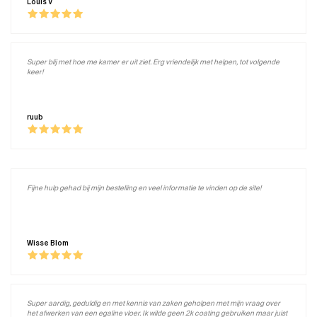
Louis V
Super blij met hoe me kamer er uit ziet. Erg vriendelijk met helpen, tot volgende
keer!
ruub
Fijne hulp gehad bij mijn bestelling en veel informatie te vinden op de site!
Wisse Blom
Super aardig, geduldig en met kennis van zaken geholpen met mijn vraag over
het afwerken van een egaline vloer. Ik wilde geen 2k coating gebruiken maar juist