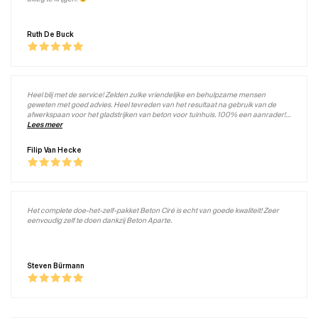
Ruth De Buck
Heel blij met de service! Zelden zulke vriendelijke en behulpzame mensen
geweten met goed advies. Heel tevreden van het resultaat na gebruik van de
afwerkspaan voor het gladstrijken van beton voor tuinhuis. 100% een aanrader!
En de koffie staat altijd klaar.
Lees meer
Filip Van Hecke
Het complete doe-het-zelf-pakket Beton Ciré is echt van goede kwaliteit! Zeer
eenvoudig zelf te doen dankzij Beton Aparte.
Steven Bürmann