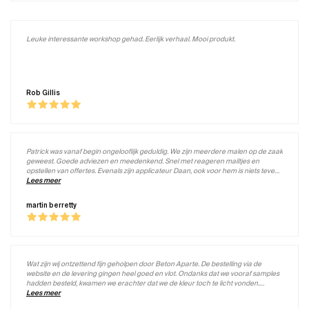
Leuke interessante workshop gehad. Eerlijk verhaal. Mooi produkt.
Rob Gillis
Patrick was vanaf begin ongelooflijk geduldig. We zijn meerdere malen op de zaak
geweest. Goede adviezen en meedenkend. Snel met reageren mailtjes en
opstellen van offertes. Evenals zijn applicateur Daan, ook voor hem is niets teveel.
Hij is meerdere malen teruggekomen, omdat de voegen van de tegelvloer
Lees meer
enigszins zichtbaar bleven. Geen probleem. Nog een laag erover en vervolg
behandelingen net zolang totdat het goed was. Zonder bijbetaling. (120 m2) Zeker
martin berretty
aan te raden!
Wat zijn wij ontzettend fijn geholpen door Beton Aparte. De bestelling via de
website en de levering gingen heel goed en vlot. Ondanks dat we vooraf samples
hadden besteld, kwamen we erachter dat we de kleur toch te licht vonden.
Gebeld met Beton Aparte en er werd direct meegedacht in oplossingen. Patrick
Lees meer
heeft direct aangeboden om voldoende kleurstof voor 4 verschillende