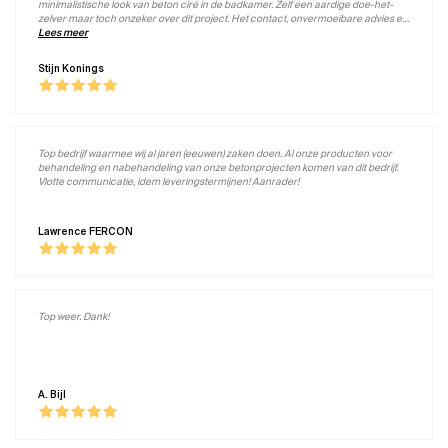
minimalistische look van beton ciré in de badkamer. Zelf een aardige doe-het-
zelver maar toch onzeker over dit project. Het contact, onvermoeibare advies en
uiteindelijk de nuttige en vermakelijke workshop bij Beton Aparte hebben dat
Lees meer
veranderd, resulterend in een mooi eindresultaat uit eigen hand!
Stijn Konings
Top bedrijf waarmee wij al jaren (eeuwen) zaken doen. Al onze producten voor
behandeling en nabehandeling van onze betonprojecten komen van dit bedrijf.
Vlotte communicatie, idem leveringstermijnen! Aanrader!
Lawrence FERCON
Top weer. Dank!
A. Bijl