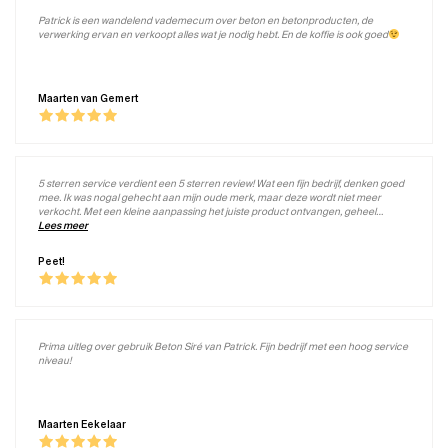
Patrick is een wandelend vademecum over beton en betonproducten, de
verwerking ervan en verkoopt alles wat je nodig hebt. En de koffie is ook goed
Maarten van Gemert
5 sterren service verdient een 5 sterren review! Wat een fijn bedrijf, denken goed
mee. Ik was nogal gehecht aan mijn oude merk, maar deze wordt niet meer
verkocht. Met een kleine aanpassing het juiste product ontvangen, geheel
kosteloos en ik ben om! Wat een goed product, in dit geval Beton Ciré. Goed
Lees meer
verwerkbaar, lekker stevig en een prachtige uitstraling. Top!
Peet!
Prima uitleg over gebruik Beton Siré van Patrick. Fijn bedrijf met een hoog service
niveau!
Maarten Eekelaar