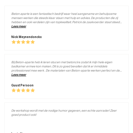
Beton aparte is een fantastisch bedrijf waar heel aangename en behulpzame
mensen werken die steeds klaar staan met hulp en advies. De producten die zij
hebben en ook verdelen zijn van topkwaliteit. Patrick de zaakvoerder staat steeds
klaar met een bakje koffie.
Lees meer
Nick Meynendonckx
Bij Beton-aparte heb ik leren stucen met betoncire zodat ik mijn hele eigen
badkamer ermee kon maken. Dit is zo goed bevallen dat ik er inmiddels
professioneel mee werk . De materialen van Beton-aparte werken perfect en de
begeleiding en adviezen getuigen van erg veel vakkennis. Goede materialen,
Lees meer
goede service, veel vakkennis. Top bedrijf.
Guust Persoon
De workshop wordt met de nodige humor gegeven, een echte aanrader! Zeer
goed product ook!