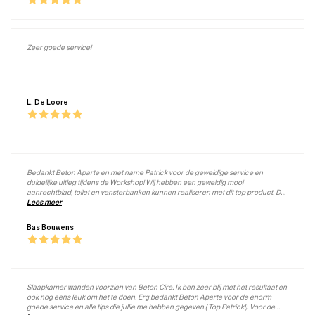
Zeer goede service!
L. De Loore
Bedankt Beton Aparte en met name Patrick voor de geweldige service en
duidelijke uitleg tijdens de Workshop! Wij hebben een geweldig mooi
aanrechtblad, toilet en vensterbanken kunnen realiseren met dit top product. De
Workshop is wel echt een aanrader voor de "doe het zelvers", handige tips, leuk
Lees meer
om te doen en nog gezellig ook! Groet, Bas
Bas Bouwens
Slaapkamer wanden voorzien van Beton Cire. Ik ben zeer blij met het resultaat en
ook nog eens leuk om het te doen. Erg bedankt Beton Aparte voor de enorm
goede service en alle tips die jullie me hebben gegeven ( Top Patrick!). Voor de