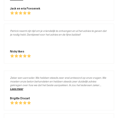
Jack en eria Foesenek
Patrick neemt zijn tijd om je vriendelijk te ontvangen en al het advies te geven dat
je nodig hebt. Dankjewel voor het advies en de fijne babbel!
Nicky Vaes
Zeker een aanrader. We hebben steeds zeer snel antwoord op onze vragen. We
moeten onze beton behandelen en hebben steeds zeer duidelijk advies
gekregen over hoe we dat het beste aanpakken. Ik zou het iedereen zeker
aanbevelen. Top!!
Lees meer
Brigitte Discart