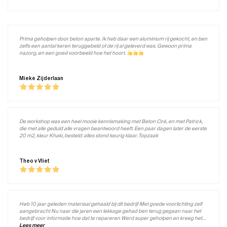
Prima geholpen door beton aparte. Ik heb daar een aluminium rij gekocht, en ben
zelfs een aantal keren teruggebeld of de rij al geleverd was. Gewoon prima
nazorg, en een goed voorbeeld hoe het hoort.
Mieke Zijderlaan
De workshop was een heel mooie kennismaking met Beton Ciré, en met Patrick,
die met alle geduld alle vragen beantwoord heeft. Een paar dagen later de eerste
20 m2, kleur Khaki, besteld: alles stond keurig klaar. Topzaak
Theo v Vliet
Heb 10 jaar geleden materiaal gehaald bij dit bedrijf Met goede voorlichting zelf
aangebracht Nu naar die jaren een lekkage gehad ben terug gegaan naar het
bedrijf voor informatie hoe dat te repareren Werd super geholpen en kreeg het
betreffende en noodzakelijke spul zo mee Super geholpen super bedrijf
Lees meer