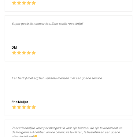
Super goeie klantenservice. Zeer snelle reactietijd!!
DM
Een bedrijf met erg behulpzame mensen met een goede service.
Eric Meijer
Zeer vriendelijke verkoper met geduld voor zijn klanten! We zijn tevreden dat we
de trip gemaakt hebben om de betoncire te kiezen, te bestellen en een goede
uitleg te krijgen!