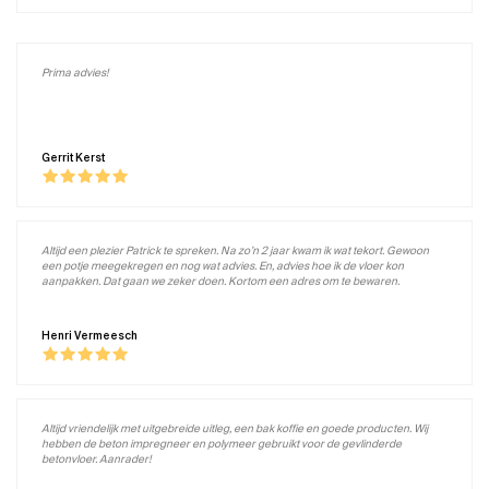
Prima advies!
Gerrit Kerst
Altijd een plezier Patrick te spreken. Na zo’n 2 jaar kwam ik wat tekort. Gewoon
een potje meegekregen en nog wat advies. En, advies hoe ik de vloer kon
aanpakken. Dat gaan we zeker doen. Kortom een adres om te bewaren.
Henri Vermeesch
Altijd vriendelijk met uitgebreide uitleg, een bak koffie en goede producten. Wij
hebben de beton impregneer en polymeer gebruikt voor de gevlinderde
betonvloer. Aanrader!