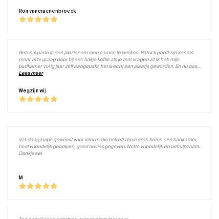
Ron vancraenenbroeck
Beton Aparte is een plezier om mee samen te werken. Patrick geeft zijn kennis
maar al te graag door bij een bakje koffie als je met vragen zit Ik heb mijn
badkamer vorig jaar zelf aangepakt, het is echt een plaatje geworden. En nu pas
zelf een tafel gemaakt uit mdf en afgewerkt met beton ciré... Echt een zeer leuk en
Lees meer
correct bedrijf!
Wegzijn wij
Vandaag langs geweest voor informatie betreft repareren beton cire badkamer,
heel vriendelijk geholpen, goed advies gegeven. Nette vriendelijk en behulpzaam.
Dankjewel
M