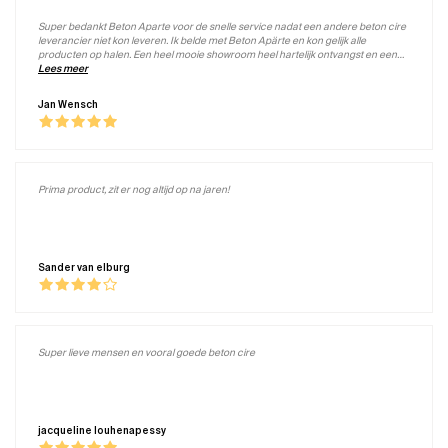
Super bedankt Beton Aparte voor de snelle service nadat een andere beton cire
leverancier niet kon leveren. Ik belde met Beton Apärte en kon gelijk alle
producten op halen. Een heel mooie showroom heel hartelijk ontvangst en een
half uurtje later had ik alles in mijn auto zitten. Ze hebben gewoon alles meer dan
Lees meer
genoeg op voorraad.
Jan Wensch
Prima product, zit er nog altijd op na jaren!
Sander van elburg
Super lieve mensen en vooral goede beton cire
jacqueline louhenapessy