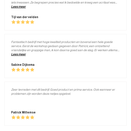
iets inwassen. Ze begrepen precies wat ik bedoelde en kreeg een acrilaat was
mee. En het resultaat is super !! Mijn dank is groot.
Lees meer
Tijl van der velden
Fantastisch bedrijf met hoge kwaliteit producten en bovenal een hele goede
service. Eerst de workshop gedaan gegeven door Patrick; een ontzettend
vriendelijke en grappige man, ik kon daarna goed aan de slag. Er werken allemaal
lieve mensen, koffie staat altijd klaar en de service is top!
Lees meer
Sabine Dijkema
Zeer tevreden met dit bedrijf. Goed product en prima service. Ook wanneer er
problemen zijn worden deze netjes opgelost.
Patrick Willemse