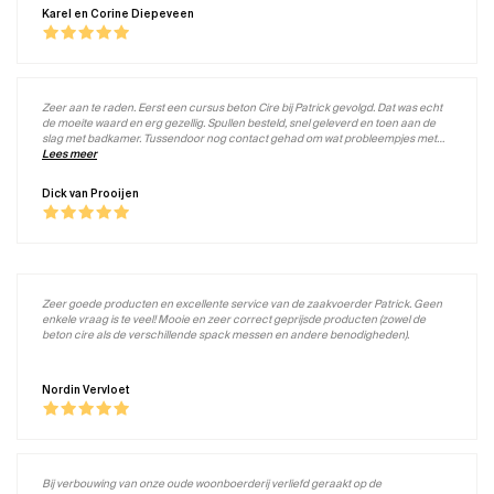
scharkeringen toe te sturen. Zo kunnen we de tweede laag helemaal naar onze
Karel en Corine Diepeveen
eigen wens aanpassen. Dat vinden wij echt een geweldige service. Dank je wel
Patrick!
Zeer aan te raden. Eerst een cursus beton Cire bij Patrick gevolgd. Dat was echt
de moeite waard en erg gezellig. Spullen besteld, snel geleverd en toen aan de
slag met badkamer. Tussendoor nog contact gehad om wat probleempjes met
ronde hoeken op te lossen, werd direct beantwoord. Volgende project zeker weer
Lees meer
bij Beton Aparte. Top!
Dick van Prooijen
Zeer goede producten en excellente service van de zaakvoerder Patrick. Geen
enkele vraag is te veel! Mooie en zeer correct geprijsde producten (zowel de
beton cire als de verschillende spack messen en andere benodigheden).
Nordin Vervloet
Bij verbouwing van onze oude woonboerderij verliefd geraakt op de