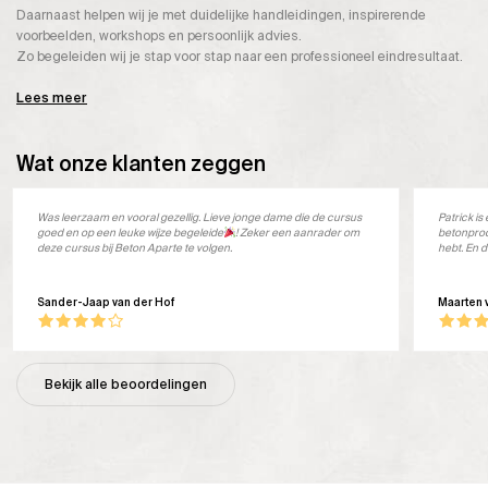
Daarnaast helpen wij je met duidelijke handleidingen, inspirerende
voorbeelden, workshops en persoonlijk advies.
Zo begeleiden wij je stap voor stap naar een professioneel eindresultaat.
Lees meer
Wat onze klanten zeggen
Was leerzaam en vooral gezellig. Lieve jonge dame die de cursus
Patrick i
goed en op een leuke wijze begeleide
! Zeker een aanrader om
betonprod
deze cursus bij Beton Aparte te volgen.
hebt. En d
Sander-Jaap van der Hof
Maarten 
Bekijk alle beoordelingen