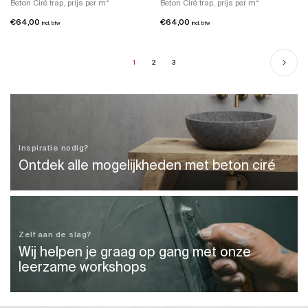
Beton Ciré trap, prijs per m²
Beton Ciré trap, prijs per m²
€
64,00
€
64,00
incl. btw
incl. btw
1
2
3
Inspiratie nodig?
Ontdek alle mogelijkheden met beton ciré
Zelf aan de slag?
Wij helpen je graag op gang met onze
leerzame workshops