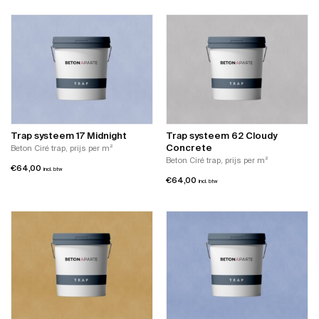
Dit
product
heeft
meerdere
variaties.
Deze
optie
kan
gekozen
worden
Trap systeem 17 Midnight
Trap systeem 62 Cloudy
op
Concrete
Beton Ciré trap, prijs per m²
de
Beton Ciré trap, prijs per m²
€
64,00
productpagina
incl. btw
€
64,00
incl. btw