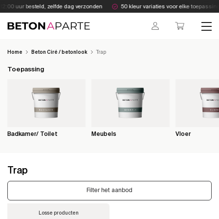
Skip
:00 uur besteld, zelfde dag verzonden
50 kleur variaties voor elke toepassing
to
content
Beton Aparte
Home
Beton Ciré / betonlook
Trap
Toepassing
Badkamer/ Toilet
Meubels
Vloer
Trap
Filter het aanbod
Losse producten