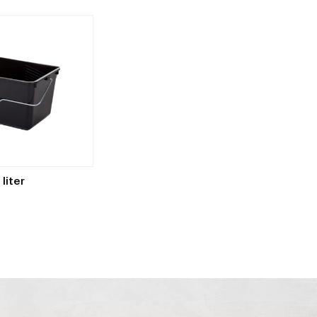
95
liter