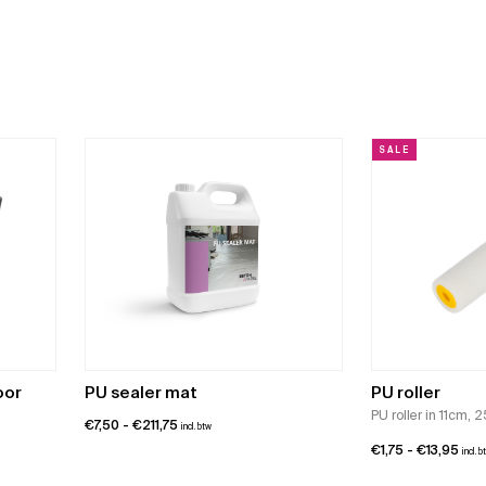
SALE
oor
PU sealer mat
PU roller
PU roller in 11cm,
Prijsklasse:
€
7,50
-
€
211,75
incl. btw
€7,50
Prij
€
1,75
-
€
13,95
incl. b
tot
€1,7