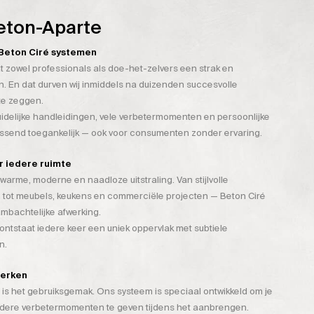
eton-Aparte
n Beton Ciré systemen
t zowel professionals als doe-het-zelvers een strak en
. En dat durven wij inmiddels na duizenden succesvolle
te zeggen.
duidelijke handleidingen, vele verbetermomenten en persoonlijke
assend toegankelijk — ook voor consumenten zonder ervaring.
or iedere ruimte
warme, moderne en naadloze uitstraling. Van stijlvolle
 tot meubels, keukens en commerciële projecten — Beton Ciré
mbachtelijke afwerking.
tstaat iedere keer een uniek oppervlak met subtiele
n.
werken
is het gebruiksgemak. Ons systeem is speciaal ontwikkeld om je
rdere verbetermomenten te geven tijdens het aanbrengen.