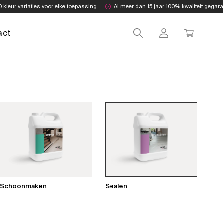
0 kleur variaties voor elke toepassing
Al meer dan 15 jaar 100% kwaliteit gegar
act
Schoonmaken
Sealen