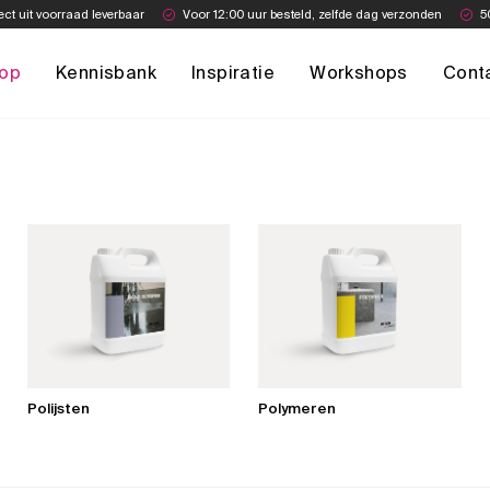
ect uit voorraad leverbaar
Voor 12:00 uur besteld, zelfde dag verzonden
5
op
Kennisbank
Inspiratie
Workshops
Cont
Polijsten
Polymeren