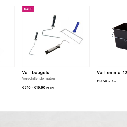
€211,75
tot
SALE
€13,
Verf beugels
Verf emmer 12 
Verschillende maten
€
9,50
incl. btw
Prijsklasse:
€
3,10
-
€
19,90
incl. btw
€3,10
tot
€19,90