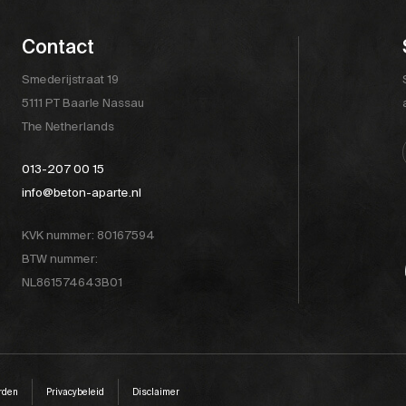
Contact
Smederijstraat 19
5111 PT Baarle Nassau
The Netherlands
013-207 00 15
info@beton-aparte.nl
KVK nummer: 80167594
BTW nummer:
NL861574643B01
rden
Privacybeleid
Disclaimer