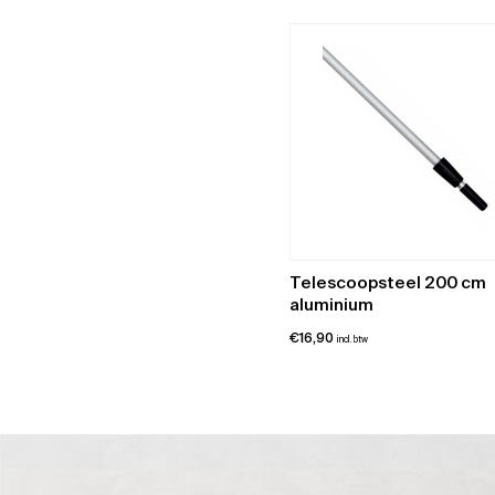
tot
€190,58
Telescoopsteel 200 cm
aluminium
€
16,90
incl. btw