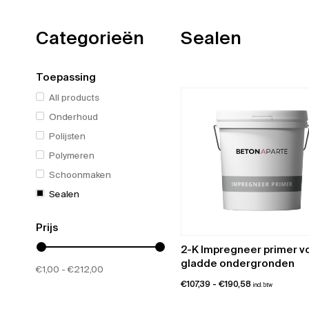
Categorieën
Sealen
Toepassing
All products
Onderhoud
Polijsten
Polymeren
Schoonmaken
Sealen
Prijs
2-K Impregneer primer v
gladde ondergronden
€
1,00
€
212,00
Prijsklasse:
€
107,39
-
€
190,58
incl. btw
€107,39