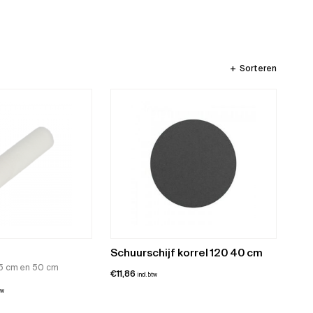
Sorteren
Schuurschijf korrel 120 40 cm
 25 cm en 50 cm
€
11,86
incl. btw
sklasse:
tw
5