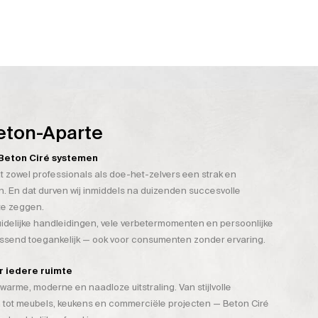
eton-Aparte
n Beton Ciré systemen
t zowel professionals als doe-het-zelvers een strak en
. En dat durven wij inmiddels na duizenden succesvolle
te zeggen.
duidelijke handleidingen, vele verbetermomenten en persoonlijke
assend toegankelijk — ook voor consumenten zonder ervaring.
or iedere ruimte
warme, moderne en naadloze uitstraling. Van stijlvolle
 tot meubels, keukens en commerciële projecten — Beton Ciré