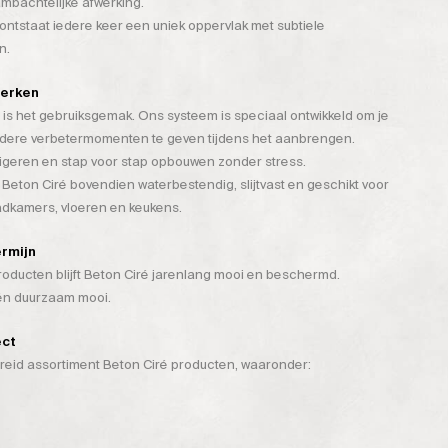
mbachtelijke afwerking.
tstaat iedere keer een uniek oppervlak met subtiele
n.
werken
is het gebruiksgemak. Ons systeem is speciaal ontwikkeld om je
rdere verbetermomenten te geven tijdens het aanbrengen.
rigeren en stap voor stap opbouwen zonder stress.
 Beton Ciré bovendien waterbestendig, slijtvast en geschikt voor
badkamers, vloeren en keukens.
ermijn
ducten blijft Beton Ciré jarenlang mooi en beschermd.
 én duurzaam mooi.
ect
breid assortiment Beton Ciré producten, waaronder: