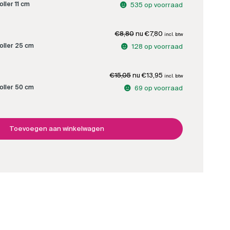
tot
prijs
prijs
oller 11 cm
535 op voorraad
was:
is:
€13,95
€1,95.
€1,75.
Oorspronkelijke
Huidige
€
8,80
€
7,80
incl. btw
prijs
prijs
oller 25 cm
128 op voorraad
was:
is:
€8,80.
€7,80.
Oorspronkelijke
Huidige
€
15,05
€
13,95
incl. btw
prijs
prijs
oller 50 cm
69 op voorraad
was:
is:
€15,05.
€13,95.
Toevoegen aan winkelwagen