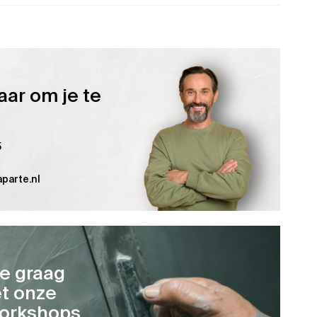
aar om je te
5
parte.nl
je graag
t onze
orkshops