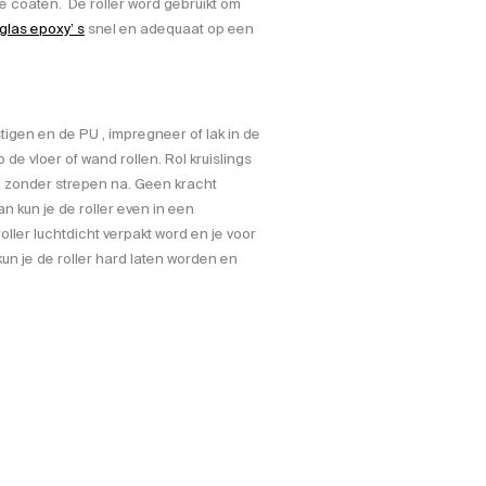
te coaten. De roller word gebruikt om
glas epoxy’ s
snel en adequaat op een
stigen en de PU , impregneer of lak in de
 de vloer of wand rollen. Rol kruislings
g zonder strepen na. Geen kracht
n kun je de roller even in een
oller luchtdicht verpakt word en je voor
un je de roller hard laten worden en