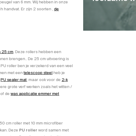
f beugel van 6 mm. Wij hebben in onze
 handvat. Er zijn 2 soorten ,
de
n 25 cm
. Deze rollers hebben een
nnen brengen.. De 25 cm uitvoering is
PU roller ben je verzekerd van een veel
samen met een
telescoop steel
heb je
e
PU sealer mat
, maar ook voor de
2-k
re grote verf werken zoals het witten /
of de
was applicatie emmer met
 50 cm roller met 10 mm microfiber
 kan. Deze
PU roller
word samen met