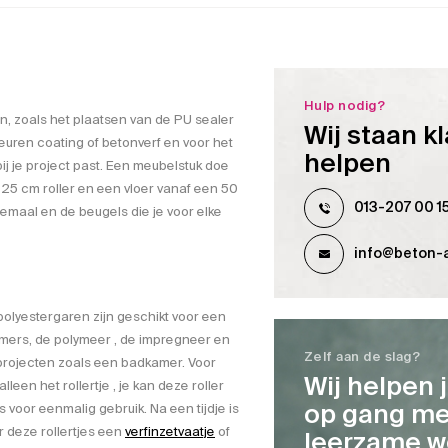
Hulp nodig?
ten, zoals het plaatsen van de PU sealer
Wij staan kl
euren coating of betonverf en voor het
helpen
bij je project past. Een meubelstuk doe
n 25 cm roller en een vloer vanaf een 50
013-207 00 1
lemaal en de beugels die je voor elke
info@beton-a
yestergaren zijn geschikt voor een
imers, de polymeer , de impregneer en
Zelf aan de slag?
e projecten zoals een badkamer. Voor
Wij helpen 
lleen het rollertje , je kan deze roller
op gang me
es voor eenmalig gebruik. Na een tijdje is
or deze rollertjes een
verfinzetvaatje
of
leerzame w