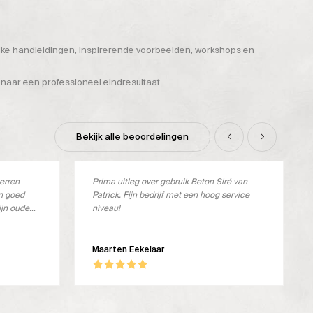
ijke handleidingen, inspirerende voorbeelden, workshops en
 naar een professioneel eindresultaat.
Bekijk alle beoordelingen
terren
Prima uitleg over gebruik Beton Siré van
en goed
Patrick. Fijn bedrijf met een hoog service
ijn oude
niveau!
verkocht.
ste
oos en ik
Maarten Eekelaar
dit geval
ker stevig