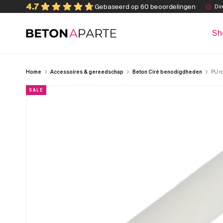
Skip
4.7
Gebaseerd op 60 beoordelingen
Dir
to
content
Sh
Beton Aparte
Home
Accessoires & gereedschap
Beton Ciré benodigdheden
PU ro
SALE