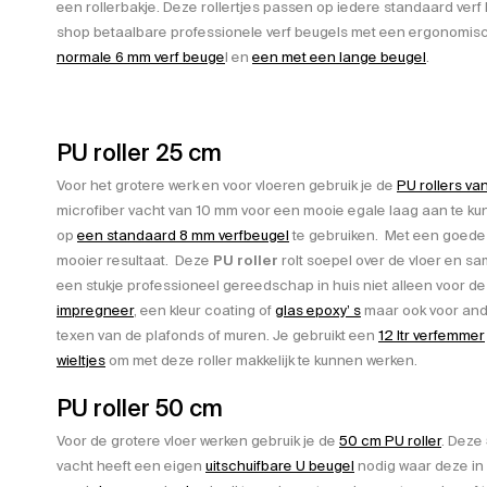
een rollerbakje. Deze rollertjes passen op iedere standaard ver
shop betaalbare professionele verf beugels met een ergonomisch
normale 6 mm verf beuge
l en
een met een lange beugel
.
PU roller 25 cm
Voor het grotere werk en voor vloeren gebruik je de
PU rollers va
microfiber vacht van 10 mm voor een mooie egale laag aan te ku
op
een standaard 8 mm verfbeugel
te gebruiken. Met een goede 
mooier resultaat. Deze
PU roller
rolt soepel over de vloer en 
een stukje professioneel gereedschap in huis niet alleen voor d
impregneer
, een kleur coating of
glas epoxy’ s
maar ook voor ande
texen van de plafonds of muren. Je gebruikt een
12 ltr verfemmer
wieltjes
om met deze roller makkelijk te kunnen werken.
PU roller 50 cm
Voor de grotere vloer werken gebruik je de
50 cm PU roller
. Deze
vacht heeft een eigen
uitschuifbare U beugel
nodig waar deze in