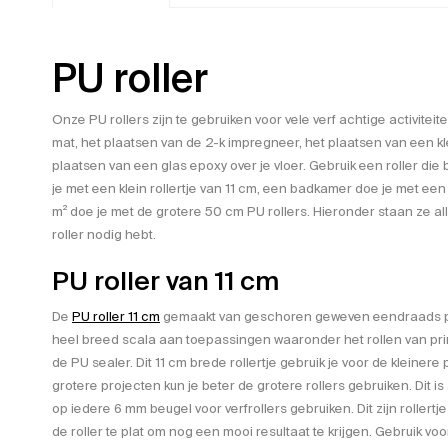
PU roller
Onze PU rollers zijn te gebruiken voor vele verf achtige activitei
mat, het plaatsen van de 2-k impregneer, het plaatsen van een kl
plaatsen van een glas epoxy over je vloer. Gebruik een roller die 
je met een klein rollertje van 11 cm, een badkamer doe je met ee
m² doe je met de grotere 50 cm PU rollers. Hieronder staan ze al
roller nodig hebt.
PU roller van 11 cm
De
PU roller 11 cm
gemaakt van geschoren geweven eendraads pol
heel breed scala aan toepassingen waaronder het rollen van pr
de PU sealer. Dit 11 cm brede rollertje gebruik je voor de kleiner
grotere projecten kun je beter de grotere rollers gebruiken. Dit is a
op iedere 6 mm beugel voor verfrollers gebruiken. Dit zijn rollertj
de roller te plat om nog een mooi resultaat te krijgen. Gebruik vo