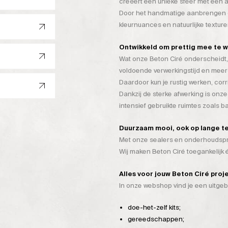
creëert een unieke sfeer met een a
Door het handmatige aanbrengen on
kleurnuances en natuurlijke texture
Ontwikkeld om prettig mee te 
Wat onze Beton Ciré onderscheidt, 
voldoende verwerkingstijd en mee
Daardoor kun je rustig werken, cor
Dankzij de sterke afwerking is onze
intensief gebruikte ruimtes zoals 
Duurzaam mooi, ook op lange t
Met onze sealers en onderhoudspro
Wij maken Beton Ciré toegankelijk
Alles voor jouw Beton Ciré proj
In onze webshop vind je een uitge
doe-het-zelf kits;
gereedschappen;