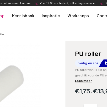
ect uit voorraad leverbaar
Voor 12:00 uur besteld, zelfde dag verzonden
5
op
Kennisbank
Inspiratie
Workshops
Cont
ller
PU roller
PU roller van 11, 25 of
geschikt voor de PU s
gebruiken voor je gew
Lees meer
bestellen.
€
1,75
€
13,
-
PU