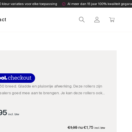
0 kleur variaties voor elke toepassing
Al meer dan 15 jaar 100% kwaliteit gegar
act
 50 breed. Gladde en pluisvrije afwerking. Deze rollers zijn
ealers goed mee aan te brengen. Je kan deze rollers ook
one verfwerk. Vergeet niet een goede verf beugel mee te
95
Prijsklasse:
incl. btw
€1,75
Oorspronkelijke
Huidige
€
1,95
€
1,75
incl. btw