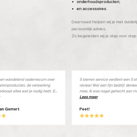
onderhoudsproducten;
en accessoires.
Daarnaast helpen wij je met duidel
persoonlijk advies.
Zo begeleiden wij je stap voor stap
s een wandelend vademecum over
5 sterren service verdient een 5 s
etonproducten, de verwerking
review! Wat een fijn bedrijf, denk
erkoopt alles wat je nodig hebt. En
mee. Ik was nogal gehecht aan m
s ook goed
merk, maar deze wordt niet meer 
Lees meer
Met een kleine aanpassing het jui
product ontvangen, geheel kostel
van Gemert
Peet!
ben om! Wat een goed product, in 
Beton Ciré. Goed verwerkbaar, lek
en een prachtige uitstraling. Top!