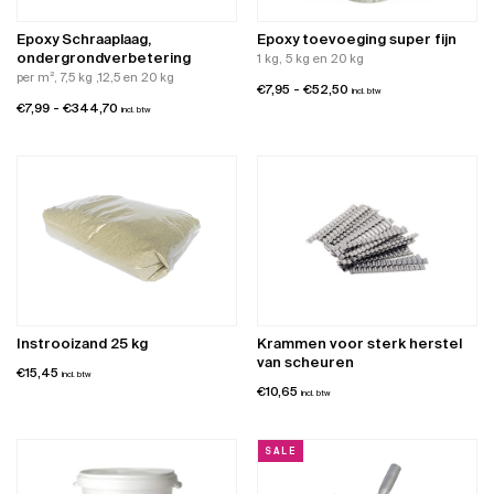
gekozen
worden
Epoxy Schraaplaag,
Epoxy toevoeging super fijn
op
ondergrondverbetering
1 kg, 5 kg en 20 kg
de
per m², 7,5 kg ,12,5 en 20 kg
Prijsklasse:
€
7,95
-
€
52,50
productpagina
incl. btw
Prijsklasse:
€
7,99
-
€
344,70
€7,95
incl. btw
€7,99
tot
tot
€52,50
€344,70
Instrooizand 25 kg
Krammen voor sterk herstel
van scheuren
€
15,45
incl. btw
€
10,65
incl. btw
SALE