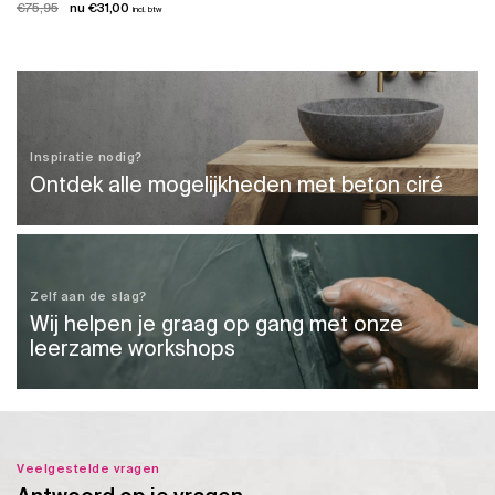
Oorspronkelijke
Huidige
€
75,95
€
31,00
incl. btw
prijs
prijs
was:
is:
€75,95.
€31,00.
Inspiratie nodig?
Ontdek alle mogelijkheden met beton ciré
Zelf aan de slag?
Wij helpen je graag op gang met onze
leerzame workshops
Veelgestelde vragen