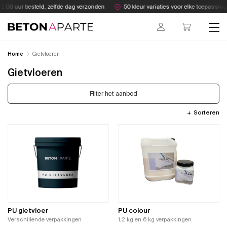
Skip
:00 uur besteld, zelfde dag verzonden
50 kleur variaties voor elke toepassing
to
content
Beton Aparte
Home
Gietvloeren
Gietvloeren
Filter het aanbod
Sorteren
PU gietvloer
PU colour
Verschillende verpakkingen
1,2 kg en 6 kg verpakkingen