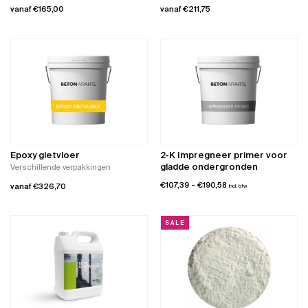
vanaf
€
165,00
vanaf
€
211,75
Dit
Dit
product
product
heeft
heeft
meerdere
meerdere
variaties.
variaties.
Deze
Deze
optie
optie
kan
kan
gekozen
gekozen
worden
worden
Epoxy gietvloer
2-K Impregneer primer voor
op
op
gladde ondergronden
Verschillende verpakkingen
de
de
Prijsklasse:
€
107,39
-
€
190,58
vanaf
€
326,70
incl. btw
productpagina
productpagina
€107,39
Dit
tot
product
€190,58
SALE
heeft
meerdere
variaties.
Deze
optie
kan