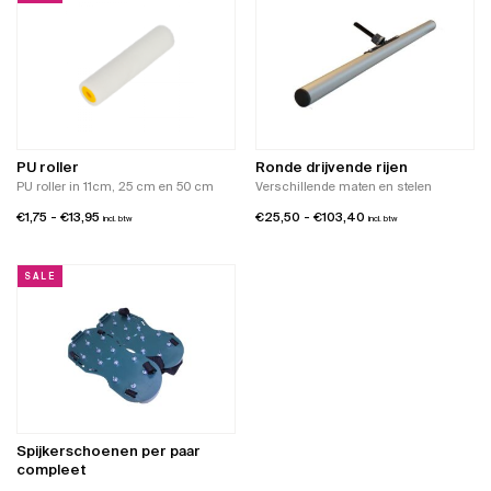
heeft
meerdere
variaties.
Deze
optie
kan
gekozen
worden
PU roller
Ronde drijvende rijen
op
PU roller in 11cm, 25 cm en 50 cm
Verschillende maten en stelen
de
Prijsklasse:
Prijsklasse:
€
1,75
-
€
13,95
€
25,50
-
€
103,40
productpagina
incl. btw
incl. btw
€1,75
€25,50
tot
tot
SALE
€13,95
€103,40
Spijkerschoenen per paar
compleet