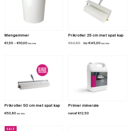
Mengemmer
Prikroller 25 cm met spat kap
Prijsklasse:
Oorspronkelijke
Huidige
€
1,50
-
€
10,00
€
62,50
€
45,00
incl. btw
incl. btw
€1,50
prijs
prijs
tot
was:
is:
€10,00
€62,50.
€45,00.
Prikroller 50 cm met spat kap
Primer minerale
€
53,80
vanaf
€
12,50
incl. btw
Dit
product
SALE