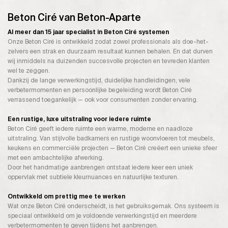
Beton Ciré van Beton-Aparte
Al meer dan 15 jaar specialist in Beton Ciré systemen
Onze Beton Ciré is ontwikkeld zodat zowel professionals als doe-het-
zelvers een strak en duurzaam resultaat kunnen behalen. En dat durven
wij inmiddels na duizenden succesvolle projecten en tevreden klanten
wel te zeggen.
Dankzij de lange verwerkingstijd, duidelijke handleidingen, vele
verbetermomenten en persoonlijke begeleiding wordt Beton Ciré
verrassend toegankelijk — ook voor consumenten zonder ervaring.
Een rustige, luxe uitstraling voor iedere ruimte
Beton Ciré geeft iedere ruimte een warme, moderne en naadloze
uitstraling. Van stijlvolle badkamers en rustige woonvloeren tot meubels,
keukens en commerciële projecten — Beton Ciré creëert een unieke sfeer
met een ambachtelijke afwerking.
Door het handmatige aanbrengen ontstaat iedere keer een uniek
oppervlak met subtiele kleurnuances en natuurlijke texturen.
Ontwikkeld om prettig mee te werken
Wat onze Beton Ciré onderscheidt, is het gebruiksgemak. Ons systeem is
speciaal ontwikkeld om je voldoende verwerkingstijd en meerdere
verbetermomenten te geven tijdens het aanbrengen.