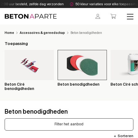
Skip
2:00 uur besteld, zelfde dag verzonden
50 kleur variaties voor elke toepassing
to
content
Beton Aparte
Home
Accessoires & gereedschap
Beton benodigdheden
Toepassing
Beton Ciré
Beton benodigdheden
Beton Ciré s
benodigdheden
Beton benodigdheden
Filter het aanbod
Sorteren