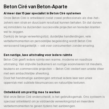
Beton Ciré van Beton-Aparte
Al meer dan 15 jaar specialist in Beton Ciré systemen
Onze Beton Ciré is ontwikkeld zodat zowel professionals als doe-het-
zelvers een strak en duurzaam resultaat kunnen behalen. En dat durven
wij inmiddels na duizenden succesvolle projecten en tevreden klanten
wel te zeggen.
Dankzij de lange verwerkingstijd, duidelijke handleidingen, vele
verbetermomenten en persoonlijke begeleiding wordt Beton Ciré
verrassend toegankelijk — ook voor consumenten zonder ervaring.
Een rustige, luxe uitstraling voor iedere ruimte
Beton Ciré geeft iedere ruimte een warme, moderne en naadloze
uitstraling. Van stijlvolle badkamers en rustige woonvloeren tot meubels,
keukens en commerciële projecten — Beton Ciré creëert een unieke sfeer
met een ambachtelijke afwerking.
Door het handmatige aanbrengen ontstaat iedere keer een uniek
oppervlak met subtiele kleurnuances en natuurlijke texturen.
Ontwikkeld om prettig mee te werken
Wat onze Beton Ciré onderscheidt, is het gebruiksgemak. Ons systeem is
speciaal ontwikkeld om je voldoende verwerkingstijd en meerdere
verbetermomenten te geven tijdens het aanbrengen.