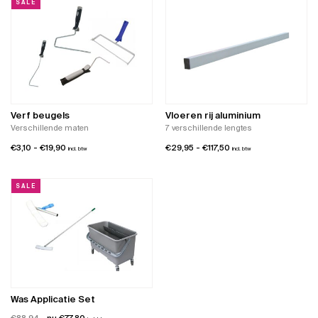
SALE
Verf beugels
Vloeren rij aluminium
Verschillende maten
7 verschillende lengtes
Prijsklasse:
Prijsklasse:
€
3,10
-
€
19,90
€
29,95
-
€
117,50
incl. btw
incl. btw
€3,10
€29,95
tot
tot
SALE
€19,90
€117,50
Was Applicatie Set
Oorspronkelijke
Huidige
€
88,94
€
77,80