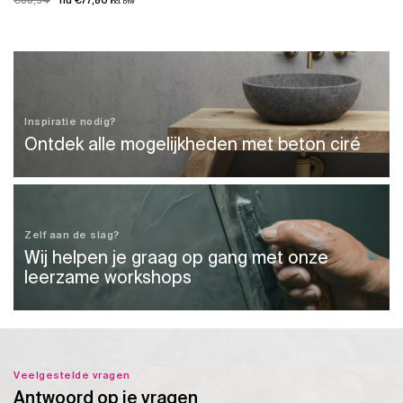
incl. btw
prijs
prijs
was:
is:
€88,94.
€77,80.
Inspiratie nodig?
Ontdek alle mogelijkheden met beton ciré
Zelf aan de slag?
Wij helpen je graag op gang met onze
leerzame workshops
Veelgestelde vragen
Antwoord op je vragen