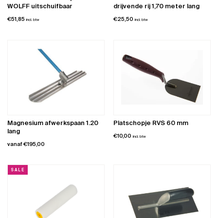
op
WOLFF uitschuifbaar
drijvende rij 1,70 meter lang
de
€
51,85
€
25,50
incl. btw
incl. btw
productpagina
Magnesium afwerkspaan 1.20
Platschopje RVS 60 mm
lang
€
10,00
incl. btw
vanaf
€
195,00
Dit
product
SALE
heeft
meerdere
variaties.
Deze
optie