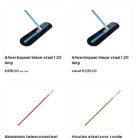
Afwerkspaan blauw staal 1.20
Afwerkspaan blauw staal 1.20
lang
lang
€
395,00
vanaf
€
235,00
incl. btw
Dit
product
heeft
meerdere
variaties.
Deze
optie
kan
gekozen
worden
Aluminium telescoopsteel
Houten steel voor ronde