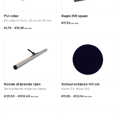
kan
gekozen
worden
PU roller
Ragni 318 spaan
op
PU roller in 11cm, 25 cm en 50 cm
€
17,50
de
incl. btw
Prijsklasse:
€
1,75
-
€
13,95
productpagina
incl. btw
€1,75
tot
€13,95
Ronde drijvende rijen
Schuurschijven 40 cm
Verschillende maten en stelen
Korrel 24, 80 en 120
Prijsklasse:
Prijsklasse:
€
25,50
-
€
103,40
€
11,86
-
€
12,04
incl. btw
incl. btw
€25,50
€11,86
tot
tot
€103,40
€12,04