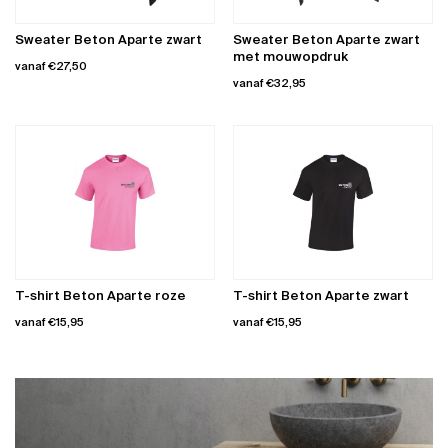
gekozen
worden
Sweater Beton Aparte zwart
Sweater Beton Aparte zwart
op
met mouwopdruk
vanaf
€
27,50
de
vanaf
€
32,95
productpagina
Dit
Dit
product
product
heeft
heeft
meerdere
meerdere
variaties.
variaties.
Deze
Deze
optie
optie
kan
kan
gekozen
gekozen
worden
worden
op
T-shirt Beton Aparte roze
T-shirt Beton Aparte zwart
op
de
vanaf
€
15,95
vanaf
€
15,95
de
productpagina
productpagina
Dit
Dit
product
product
heeft
heeft
meerdere
meerdere
variaties.
variaties.