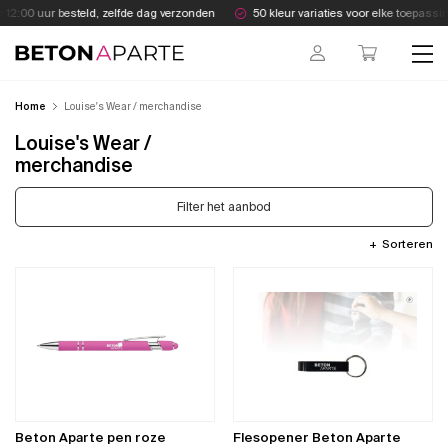
Skip
12:00 uur besteld, zelfde dag verzonden
50 kleur variaties voor elke toepassin
to
content
Beton Aparte
Home
Louise's Wear / merchandise
Louise's Wear /
merchandise
Filter het aanbod
Sorteren
Beton Aparte pen roze
Flesopener Beton Aparte