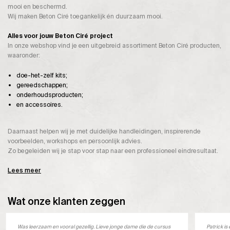
mooi en beschermd.
Wij maken Beton Ciré toegankelijk én duurzaam mooi.
Alles voor jouw Beton Ciré project
In onze webshop vind je een uitgebreid assortiment Beton Ciré producten,
waaronder:
doe-het-zelf kits;
gereedschappen;
onderhoudsproducten;
en accessoires.
Daarnaast helpen wij je met duidelijke handleidingen, inspirerende
voorbeelden, workshops en persoonlijk advies.
Zo begeleiden wij je stap voor stap naar een professioneel eindresultaat.
Lees meer
Wat onze klanten zeggen
Was leerzaam en vooral gezellig. Lieve jonge dame die de cursus
Patrick i