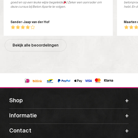
goed en op een leuke wijze begeleide
! Zeker een aanrader om
betonprod
deze cursus bij Beton Aparte te volgen.
hebt. En d
Sander-Jaap van der Hof
Maarten 
Bekijk alle beoordelingen
Shop
Informatie
Contact