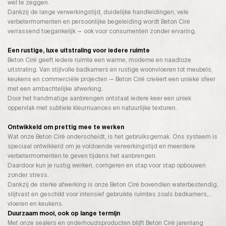
wel te zeggen.
Dankzij de lange verwerkingstijd, duidelijke handleidingen, vele
verbetermomenten en persoonlijke begeleiding wordt Beton Ciré
verrassend toegankelijk — ook voor consumenten zonder ervaring.
Een rustige, luxe uitstraling voor iedere ruimte
Beton Ciré geeft iedere ruimte een warme, moderne en naadloze
uitstraling. Van stijlvolle badkamers en rustige woonvloeren tot meubels,
keukens en commerciële projecten — Beton Ciré creëert een unieke sfeer
met een ambachtelijke afwerking.
Door het handmatige aanbrengen ontstaat iedere keer een uniek
oppervlak met subtiele kleurnuances en natuurlijke texturen.
Ontwikkeld om prettig mee te werken
Wat onze Beton Ciré onderscheidt, is het gebruiksgemak. Ons systeem is
speciaal ontwikkeld om je voldoende verwerkingstijd en meerdere
verbetermomenten te geven tijdens het aanbrengen.
Daardoor kun je rustig werken, corrigeren en stap voor stap opbouwen
zonder stress.
Dankzij de sterke afwerking is onze Beton Ciré bovendien waterbestendig,
slijtvast en geschikt voor intensief gebruikte ruimtes zoals badkamers,
vloeren en keukens.
Duurzaam mooi, ook op lange termijn
Met onze sealers en onderhoudsproducten blijft Beton Ciré jarenlang