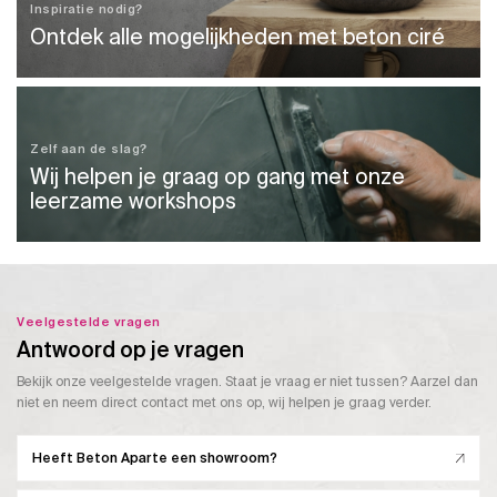
Deze
Deze
Inspiratie nodig?
optie
optie
Ontdek alle mogelijkheden met beton ciré
kan
kan
gekozen
gekozen
worden
worden
op
op
de
de
Zelf aan de slag?
productpagina
productpagina
Wij helpen je graag op gang met onze
leerzame workshops
Veelgestelde vragen
Antwoord op je vragen
Bekijk onze veelgestelde vragen. Staat je vraag er niet tussen? Aarzel dan
niet en neem direct contact met ons op, wij helpen je graag verder.
Heeft Beton Aparte een showroom?