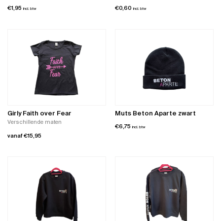
€
1,95
€
0,60
incl. btw
incl. btw
Girly Faith over Fear
Muts Beton Aparte zwart
Verschillende maten
€
6,75
incl. btw
vanaf
€
15,95
Dit
product
heeft
meerdere
variaties.
Deze
optie
kan