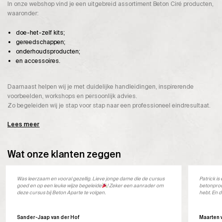
In onze webshop vind je een uitgebreid assortiment Beton Ciré producten,
waaronder:
doe-het-zelf kits;
gereedschappen;
onderhoudsproducten;
en accessoires.
Daarnaast helpen wij je met duidelijke handleidingen, inspirerende
voorbeelden, workshops en persoonlijk advies.
Zo begeleiden wij je stap voor stap naar een professioneel eindresultaat.
Lees meer
Wat onze klanten zeggen
Was leerzaam en vooral gezellig. Lieve jonge dame die de cursus
Patrick i
goed en op een leuke wijze begeleide
! Zeker een aanrader om
betonprod
deze cursus bij Beton Aparte te volgen.
hebt. En d
Sander-Jaap van der Hof
Maarten 