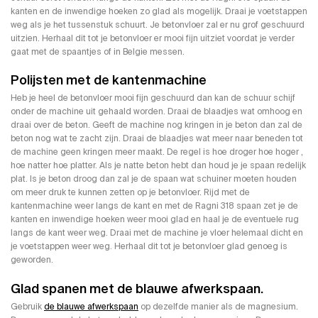
kanten en de inwendige hoeken zo glad als mogelijk. Draai je voetstappen
weg als je het tussenstuk schuurt. Je betonvloer zal er nu grof geschuurd
uitzien. Herhaal dit tot je betonvloer er mooi fijn uitziet voordat je verder
gaat met de spaantjes of in Belgie messen.
Polijsten met de kantenmachine
Heb je heel de betonvloer mooi fijn geschuurd dan kan de schuur schijf
onder de machine uit gehaald worden. Draai de blaadjes wat omhoog en
draai over de beton. Geeft de machine nog kringen in je beton dan zal de
beton nog wat te zacht zijn. Draai de blaadjes wat meer naar beneden tot
de machine geen kringen meer maakt. De regel is hoe droger hoe hoger ,
hoe natter hoe platter. Als je natte beton hebt dan houd je je spaan redelijk
plat. Is je beton droog dan zal je de spaan wat schuiner moeten houden
om meer druk te kunnen zetten op je betonvloer. Rijd met de
kantenmachine weer langs de kant en met de Ragni 318 spaan zet je de
kanten en inwendige hoeken weer mooi glad en haal je de eventuele rug
langs de kant weer weg. Draai met de machine je vloer helemaal dicht en
je voetstappen weer weg. Herhaal dit tot je betonvloer glad genoeg is
geworden.
Glad spanen met de blauwe afwerkspaan.
Gebruik
de blauwe afwerkspaan
op dezelfde manier als de magnesium.