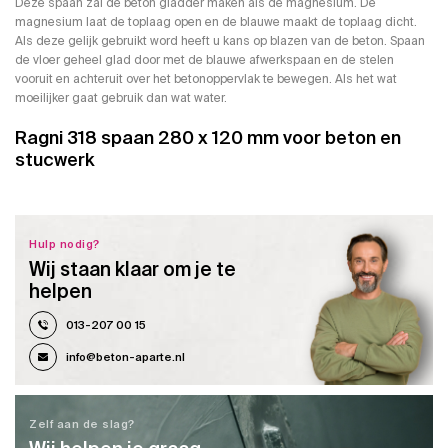
Deze spaan zal de beton gladder maken als de magnesium. De
magnesium laat de toplaag open en de blauwe maakt de toplaag dicht.
Als deze gelijk gebruikt word heeft u kans op blazen van de beton. Spaan
de vloer geheel glad door met de blauwe afwerkspaan en de stelen
vooruit en achteruit over het betonoppervlak te bewegen. Als het wat
moeilijker gaat gebruik dan wat water.
Ragni 318 spaan 280 x 120 mm voor beton en
stucwerk
Hulp nodig?
Wij staan klaar om je te
helpen
013-207 00 15
info@beton-aparte.nl
Zelf aan de slag?