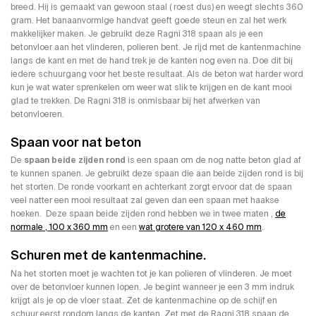
breed. Hij is gemaakt van gewoon staal ( roest dus) en weegt slechts 360
gram. Het banaanvormige handvat geeft goede steun en zal het werk
makkelijker maken. Je gebruikt deze Ragni 318 spaan als je een
betonvloer aan het vlinderen, polieren bent. Je rijd met de kantenmachine
langs de kant en met de hand trek je de kanten nog even na. Doe dit bij
iedere schuurgang voor het beste resultaat. Als de beton wat harder word
kun je wat water sprenkelen om weer wat slik te krijgen en de kant mooi
glad te trekken. De Ragni 318 is onmisbaar bij het afwerken van
betonvloeren.
Spaan voor nat beton
De
spaan beide zijden rond
is een spaan om de nog natte beton glad af
te kunnen spanen. Je gebruikt deze spaan die aan beide zijden rond is bij
het storten. De ronde voorkant en achterkant zorgt ervoor dat de spaan
veel natter een mooi resultaat zal geven dan een spaan met haakse
hoeken. Deze spaan beide zijden rond hebben we in twee maten ,
de
normale , 100 x 360 mm
en een
wat grotere van 120 x 460 mm
.
Schuren met de kantenmachine.
Na het storten moet je wachten tot je kan polieren of vlinderen. Je moet
over de betonvloer kunnen lopen. Je begint wanneer je een 3 mm indruk
krijgt als je op de vloer staat. Zet de kantenmachine op de schijf en
schuur eerst rondom langs de kanten. Zet met de Ragni 318 spaan de