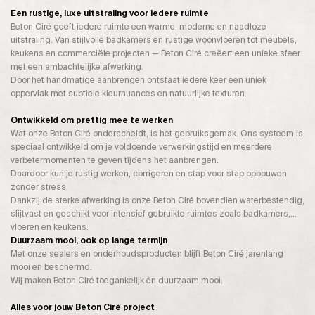
Een rustige, luxe uitstraling voor iedere ruimte
Beton Ciré geeft iedere ruimte een warme, moderne en naadloze
uitstraling. Van stijlvolle badkamers en rustige woonvloeren tot meubels,
keukens en commerciële projecten — Beton Ciré creëert een unieke sfeer
met een ambachtelijke afwerking.
Door het handmatige aanbrengen ontstaat iedere keer een uniek
oppervlak met subtiele kleurnuances en natuurlijke texturen.
Ontwikkeld om prettig mee te werken
Wat onze Beton Ciré onderscheidt, is het gebruiksgemak. Ons systeem is
speciaal ontwikkeld om je voldoende verwerkingstijd en meerdere
verbetermomenten te geven tijdens het aanbrengen.
Daardoor kun je rustig werken, corrigeren en stap voor stap opbouwen
zonder stress.
Dankzij de sterke afwerking is onze Beton Ciré bovendien waterbestendig,
slijtvast en geschikt voor intensief gebruikte ruimtes zoals badkamers,
vloeren en keukens.
Duurzaam mooi, ook op lange termijn
Met onze sealers en onderhoudsproducten blijft Beton Ciré jarenlang
mooi en beschermd.
Wij maken Beton Ciré toegankelijk én duurzaam mooi.
Alles voor jouw Beton Ciré project