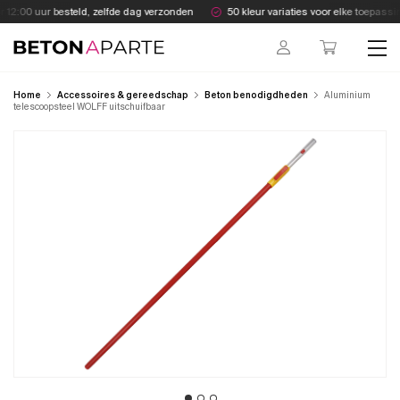
Skip
12:00 uur besteld, zelfde dag verzonden
50 kleur variaties voor elke toepassin
to
content
Beton Aparte
Home
Accessoires & gereedschap
Beton benodigdheden
Aluminium
telescoopsteel WOLFF uitschuifbaar