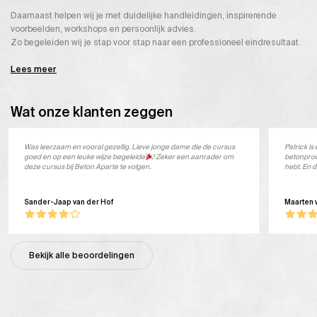
Daarnaast helpen wij je met duidelijke handleidingen, inspirerende
voorbeelden, workshops en persoonlijk advies.
Zo begeleiden wij je stap voor stap naar een professioneel eindresultaat.
Lees meer
Wat onze klanten zeggen
Was leerzaam en vooral gezellig. Lieve jonge dame die de cursus
Patrick i
goed en op een leuke wijze begeleide
! Zeker een aanrader om
betonprod
deze cursus bij Beton Aparte te volgen.
hebt. En d
Sander-Jaap van der Hof
Maarten 
Bekijk alle beoordelingen