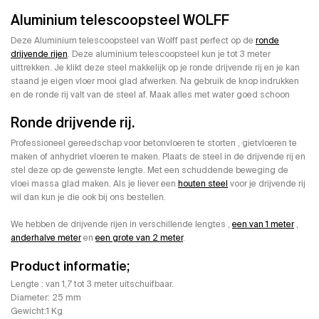
Aluminium telescoopsteel WOLFF
Deze Aluminium telescoopsteel van Wolff past perfect op de
ronde
drijvende rijen
. Deze aluminium telescoopsteel kun je tot 3 meter
uittrekken. Je klikt deze steel makkelijk op je ronde drijvende rij en je kan
staand je eigen vloer mooi glad afwerken. Na gebruik de knop indrukken
en de ronde rij valt van de steel af. Maak alles met water goed schoon
Ronde drijvende rij.
Professioneel gereedschap voor betonvloeren te storten , gietvloeren te
maken of anhydriet vloeren te maken. Plaats de steel in de drijvende rij en
stel deze op de gewenste lengte. Met een schuddende beweging de
vloei massa glad maken. Als je liever een
houten steel
voor je drijvende rij
wil dan kun je die ook bij ons bestellen.
We hebben de drijvende rijen in verschillende lengtes ,
een van 1 meter
,
anderhalve meter
en
een grote van 2 meter
.
Product informatie;
Lengte : van 1,7 tot 3 meter uitschuifbaar.
Diameter: 25 mm
Gewicht:1 Kg