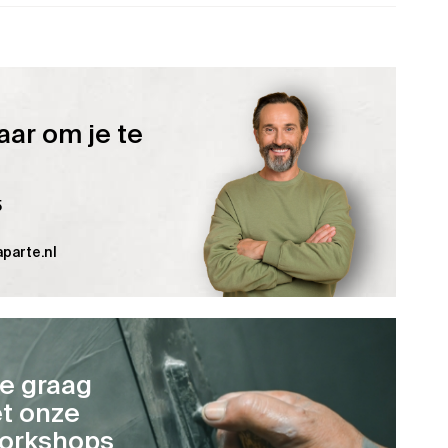
aar om je te
5
parte.nl
je graag
t onze
orkshops