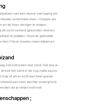
ing
 plaatsen van een dunne overlaging als
n nieuwe cementdek vloer / chappe als
n en de vloer steviger te maken.
ij dit soort cement gebonden vloeren.
elkaar te plakken. Houd de gebruikte
worden !! Deze moeten open blijven en
oizand
ag ook instrooien met zand. Dat doe je
 strooit het zand in de nog natte epoxy
en trap of als er echt een heel goede
voorbeeld een heel slechte ondergrond
orden als je netjes instrooit.
genschappen ;