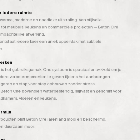
or iedere ruimte
warme, moderne en naadloze uitstraling. Van stijlvolle
 tot meubels, keukens en commerciële projecten — Beton Ciré
mbachtelijke afwerking.
tstaat iedere keer een uniek oppervlak met subtiele
n.
werken
is het gebruiksgemak. Ons systeem is speciaal ontwikkeld om je
rdere verbetermomenten te geven tijdens het aanbrengen.
rigeren en stap voor stap opbouwen zonder stress.
 Beton Ciré bovendien waterbestendig, slijtvast en geschikt voor
badkamers, vloeren en keukens.
ermijn
ducten blijft Beton Ciré jarenlang mooi en beschermd.
 én duurzaam mooi.
ect