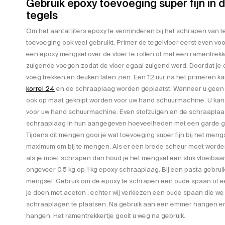
Gebruik epoxy toevoeging super fijn in 
tegels
Om het aantal liters epoxy te verminderen bij het schrapen van t
toevoeging ook veel gebruikt. Primer de tegelvloer eerst even vo
een epoxy mengsel over de vloer te rollen of met een ramentrekke
zuigende voegen zodat de vloer egaal zuigend word. Doordat je d
voeg trekken en deuken laten zien. Een 12 uur na het primeren 
korrel 24
en de schraaplaag worden geplaatst. Wanneer u geen 
ook op maat geknipt worden voor uw hand schuurmachine. U kan uit
voor uw hand schuurmachine. Even stofzuigen en de schraaplaa
schraaplaag in hun aangegeven hoeveelheden met een garde g
Tijdens dit mengen gooi je wat toevoeging super fijn bij het mengs
maximum om bij te mengen. Als er een brede scheur moet worden 
als je moet schrapen dan houd je het mengsel een stuk vloeibaa
ongeveer 0,5 kg op 1 kg epoxy schraaplaag. Bij een pasta gebruik je
mengsel. Gebruik om de epoxy te schrapen een oude spaan of 
je doen met aceton , echter wij verkiezen een oude spaan die we
schraaplagen te plaatsen. Na gebruik aan een emmer hangen en 
hangen. Het ramentrekkertje gooit u weg na gebruik.