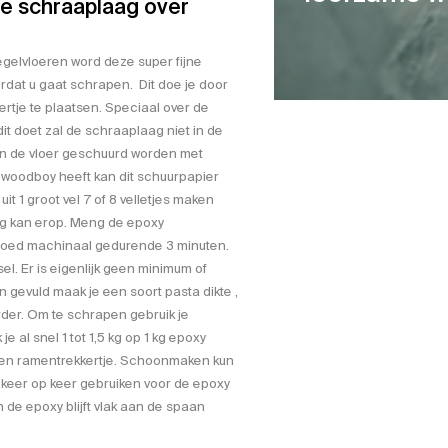
de schraaplaag over
egelvloeren word deze super fijne
ordat u gaat schrapen. Dit doe je door
rtje te plaatsen. Speciaal over de
it doet zal de schraaplaag niet in de
kan de vloer geschuurd worden met
woodboy heeft kan dit schuurpapier
 1 groot vel 7 of 8 velletjes maken
g kan erop. Meng de epoxy
oed machinaal gedurende 3 minuten.
el. Er is eigenlijk geen minimum of
gevuld maak je een soort pasta dikte ,
rder. Om te schrapen gebruik je
 al snel 1 tot 1,5 kg op 1 kg epoxy
een ramentrekkertje. Schoonmaken kun
 keer op keer gebruiken voor de epoxy
de epoxy blijft vlak aan de spaan