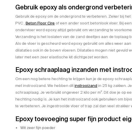
Gebruik epoxy als ondergrond verbeter
Gebruik de epoxy om de ondergrond te verbeteren. Zeker bij het
PVC ,
Beton Floor Cire
of een ander soort betonlook vloer. Bij ee
ondervloer word epoxy altijd gebruikt om verzanding te voorkome
Verzanding is het loslaten van de zand deeltjes aan de toplaag b
Als de vloer is gescheurd word epoxy gebruikt om alles weer aan 
dilataties ook in de boven vloeren. Dilataties mogen niet gevuld 
later met een zeer elastische kit dichtgezet worden.
Epoxy schraaplaag inzanden met instro
Om een nog betere hechting te krijgen kun je de epoxy schraapla
met instrooizand. We hebben dit
instrooizand
in 25 kg zakken. Je
schraaplaag. Je verbruikt ongeveer 2 kilo per m². Dit doe je op e
hechting nodig is. Je kan het instrooizand ook gebruiken om bij
te verbeteren. Je ingestrooide vloer of trap zal dan veel strakker w
Epoxy toevoeging super fijn product ei
Wit zeer fijn poeder