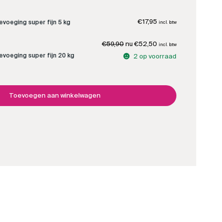
tot
€52,50
€
17,95
evoeging super fijn 5 kg
incl. btw
Oorspronkelijke
Huidige
€
59,90
€
52,50
incl. btw
prijs
prijs
evoeging super fijn 20 kg
2 op voorraad
was:
is:
€59,90.
€52,50.
Toevoegen aan winkelwagen