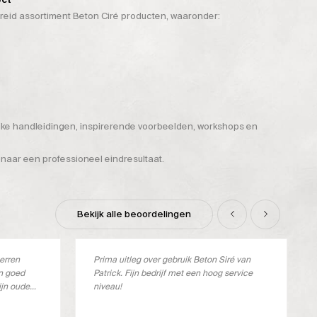
breid assortiment Beton Ciré producten, waaronder:
ijke handleidingen, inspirerende voorbeelden, workshops en
 naar een professioneel eindresultaat.
Bekijk alle beoordelingen
terren
Prima uitleg over gebruik Beton Siré van
en goed
Patrick. Fijn bedrijf met een hoog service
ijn oude
niveau!
verkocht.
ste