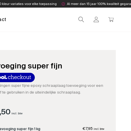
0 kleur variaties voor elke toepassing
Al meer dan 15 jaar 100% kwaliteit gegar
act
oeging super fijn
kingen super fijne epoxy schraaplaag toevoeging voor een
 te gebruiken in de uiteindelijke schraaplaag.
,50
Prijsklasse:
incl. btw
€7,95
€
7,95
voeging super fijn 1 kg
incl. btw