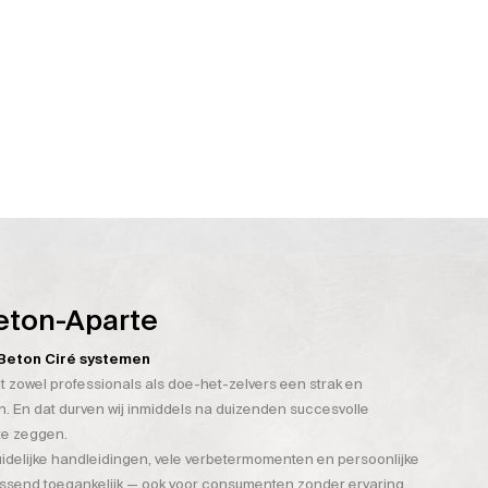
eton-Aparte
n Beton Ciré systemen
t zowel professionals als doe-het-zelvers een strak en
. En dat durven wij inmiddels na duizenden succesvolle
te zeggen.
duidelijke handleidingen, vele verbetermomenten en persoonlijke
assend toegankelijk — ook voor consumenten zonder ervaring.