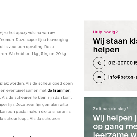
Hulp nodig?
wijze het epoxy volume van uw
Wij staan kl
fnemen. Deze super fijne toevoeging
ot is voor een opvulling. Deze
helpen
ren. We hebben 1 kg , 5 kg en 20 kg
013-207 00 1
info@beton-a
plakt worden. Als de scheur goed open
 en eventueel samen met
de krammen
Als de scheuren te klein zijn dan komt
per fijn. Deze zeer fijn gemalen witte
Zelf aan de slag?
 U kan een pasta maken die te smeren is
Wij helpen 
de scheur loopt. Als de scheuren
op gang me
leerzame w