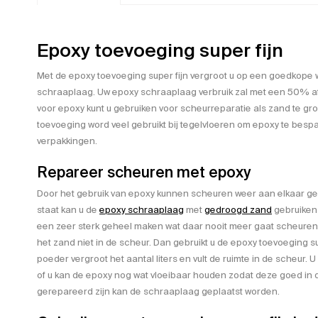
Epoxy toevoeging super fijn
Met de epoxy toevoeging super fijn vergroot u op een goedkope 
schraaplaag. Uw epoxy schraaplaag verbruik zal met een 50% a
voor epoxy kunt u gebruiken voor scheurreparatie als zand te gro
toevoeging word veel gebruikt bij tegelvloeren om epoxy te bespa
verpakkingen.
Repareer scheuren met epoxy
Door het gebruik van epoxy kunnen scheuren weer aan elkaar ge
staat kan u de
epoxy schraaplaag
met
gedroogd zand
gebruiken
een zeer sterk geheel maken wat daar nooit meer gaat scheuren. 
het zand niet in de scheur. Dan gebruikt u de epoxy toevoeging su
poeder vergroot het aantal liters en vult de ruimte in de scheur.
of u kan de epoxy nog wat vloeibaar houden zodat deze goed in 
gerepareerd zijn kan de schraaplaag geplaatst worden.