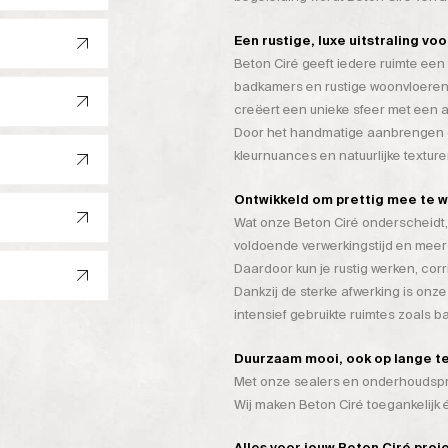
Een rustige, luxe uitstraling vo
Beton Ciré geeft iedere ruimte een 
badkamers en rustige woonvloeren
creëert een unieke sfeer met een a
Door het handmatige aanbrengen on
kleurnuances en natuurlijke texture
Ontwikkeld om prettig mee te 
Wat onze Beton Ciré onderscheidt, 
voldoende verwerkingstijd en mee
Daardoor kun je rustig werken, cor
Dankzij de sterke afwerking is onze
intensief gebruikte ruimtes zoals 
Duurzaam mooi, ook op lange t
Met onze sealers en onderhoudspro
Wij maken Beton Ciré toegankelijk
Alles voor jouw Beton Ciré proj