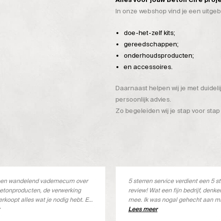
In onze webshop vind je een uitge
doe-het-zelf kits;
gereedschappen;
onderhoudsproducten;
en accessoires.
Daarnaast helpen wij je met duidel
persoonlijk advies.
Zo begeleiden wij je stap voor stap
s een wandelend vademecum over
5 sterren service verdient een 5 s
etonproducten, de verwerking
review! Wat een fijn bedrijf, denk
erkoopt alles wat je nodig hebt. En
mee. Ik was nogal gehecht aan m
s ook goed
merk, maar deze wordt niet meer 
Lees meer
Met een kleine aanpassing het jui