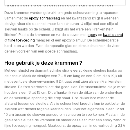
Krammen voor sterk herstel van scheuren
Deze krammen worden gebruikt om grote scheurvorming te repareren.
Samen met de
epoxy schraaplaag
en het kwartszand krijgt u weer een
stevige vloer die daar niet meer kan scheuren. U slijpt met een slijptol
sleuven haaks op de scheur. U krijgt als het ware een ‘Frankenstein
litteken’. Plaats de krammen en vul de sleuven met
epoxy
en
kwarts zand
of
fijne toevoeging
mengsel of een epoxy plamuur. De scheurreparatie
hard laten worden. Even de reparatie glad en strak schuren en de vloer
geheel voorzien van een goede schraaplaag.
Hoe gebruik je deze krammen ?
Met een slijptol en diamant schijfje slijp je eerst kleine sleufjes haaks op
de scheur. Maak de sleufjes een 7 – 8 cm lang en een 2 cm diep. Kijk uit
met eventuele vloerverwarming !! Dit gaat eruit zien als een Frankenstein
litteken. De foto hierboven laat dat goed zien. De tussenruimte die je moet
houden is een 8 tot 15 cm. Dit afhankelijk van de dikte van de ondervloer
en de werkelijke spanning die erop staat. Hoe dikker hoe minder de
afstand tussen de sleufjes. Als je scheur heel breed is kun je ook beter de
sleuven wat dichter tegen elkaar houden. Over het algemeen is een 12 tot
15 cm tussen de sleuven genoeg om scheuren te voorkomen. Plaats in de
geslepen sleufjes de krammen en smeer deze aan met een epoxy zand of
fijne toevoeging mengsel. Maak eerst de epoxy aan in de verhouding 2,1 A