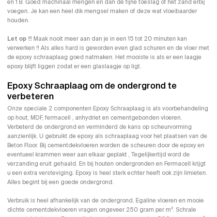
en 1 B. Goed machinaal mengen en dan de fijne toeslag of het zand erbij
voegen. Je kan een heel dik mengsel maken of deze wat vloeibaarder
houden.
Let op !!
Maak nooit meer aan dan je in een 15 tot 20 minuten kan
verwerken !! Als alles hard is geworden even glad schuren en de vloer met
de epoxy schraaplaag goed natmaken. Het mooiste is als er een laagje
epoxy blijft liggen zodat er een glaslaagje op ligt.
Epoxy Schraaplaag om de ondergrond te
verbeteren
Onze speciale 2 componenten Epoxy Schraaplaag is als voorbehandeling
op hout, MDF, fermacell , anhydriet en cementgebonden vloeren.
Verbeterd de ondergrond en verminderd de kans op scheurvorming
aanzienlijk. U gebruikt de epoxy als schraaplaag voor het plaatsen van de
Beton Floor. Bij cementdekvloeren worden de scheuren door de epoxy en
eventueel krammen weer aan elkaar geplakt , Tegelijkertijd word de
verzanding eruit gehaald. En bij houten ondergronden en Fermacell krijgt
u een extra versteviging. Epoxy is heel sterk echter heeft ook zijn limieten.
Alles begint bij een goede ondergrond.
Verbruik is heel afhankelijk van de ondergrond. Egaline vloeren en mooie
dichte cementdekvloeren vragen ongeveer 250 gram per m². Schrale