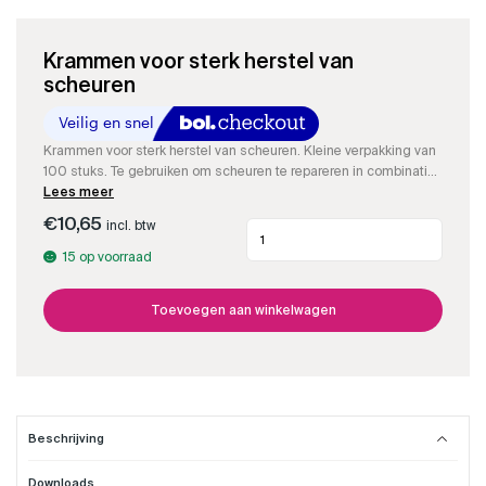
Krammen voor sterk herstel van
scheuren
Krammen voor sterk herstel van scheuren. Kleine verpakking van
100 stuks. Te gebruiken om scheuren te repareren in combinatie
met
Lees meer
kwarts zand
of de
fijne toevoeging
en de
epoxy schraaplaag
.
€
10,65
incl. btw
Krammen
voor
15 op voorraad
sterk
herstel
van
Toevoegen aan winkelwagen
scheuren
aantal
Beschrijving
Downloads