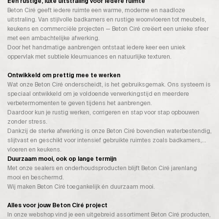
Een rustige, luxe uitstraling voor iedere ruimte
Beton Ciré geeft iedere ruimte een warme, moderne en naadloze
uitstraling. Van stijlvolle badkamers en rustige woonvloeren tot meubels,
keukens en commerciële projecten — Beton Ciré creëert een unieke sfeer
met een ambachtelijke afwerking.
Door het handmatige aanbrengen ontstaat iedere keer een uniek
oppervlak met subtiele kleurnuances en natuurlijke texturen.
Ontwikkeld om prettig mee te werken
Wat onze Beton Ciré onderscheidt, is het gebruiksgemak. Ons systeem is
speciaal ontwikkeld om je voldoende verwerkingstijd en meerdere
verbetermomenten te geven tijdens het aanbrengen.
Daardoor kun je rustig werken, corrigeren en stap voor stap opbouwen
zonder stress.
Dankzij de sterke afwerking is onze Beton Ciré bovendien waterbestendig,
slijtvast en geschikt voor intensief gebruikte ruimtes zoals badkamers,
vloeren en keukens.
Duurzaam mooi, ook op lange termijn
Met onze sealers en onderhoudsproducten blijft Beton Ciré jarenlang
mooi en beschermd.
Wij maken Beton Ciré toegankelijk én duurzaam mooi.
Alles voor jouw Beton Ciré project
In onze webshop vind je een uitgebreid assortiment Beton Ciré producten,