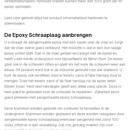
cementdekvloeren, Femacell vloeren kunnen meer dan 500 gram per m²
epoxy opslorpen.
Lees voor gebruik altijd het product informatieblad hierboven te
downloaden.
De Epoxy Schraaplaag aanbrengen
U schraapt de aangemaakte epoxy met een spaan over de vloer en zorgt
dat de vloer overal goed verkleurd. Het mooiste is dat er een dun laagje
epoxy achter blijft. Dan is de vloer geheel verzadigd met de epoxy en
heeft u een harde ondergrond voor bijvoorbeeld de Beton Floor. De epoxy
gaat ook in de scheuren zitten en plakt als het ware de scheuren weer aan
elkaar. Dit product word ook in de industrie gebruikt voor dat doeleind. U
kunt de epoxy ook verdikken door er kwarts zand of fijne toeslag door te
mengen. Door het kwarts zand of de fijne toeslag zal de epoxy beter
blijven staan. Heel veel toevoegen geeft een dikke voeg specie. Deze is
heel goed te gebruiken voor de scheuren te repareren. Zijkanten eerst
goed primeren met aangemaakte epoxy schraaplaag.
Deze krammen worden gebruikt om scheuren te herstellen in de
ondergrond. Krammen worden geplaatst en deze worden overgoten door
aangemaakte epoxy schraaplaag eventueel aangevuld met zand. 100
stuks zitten er in een verpakking. Dat zou genoeg moeten zijn voor