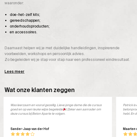
waaronder:
doe-het-zelf kits;
gereedschappen;
onderhoudsproducten;
en accessoires.
Daarnaast helpen wij je met duidelijke handleidingen, inspirerende
voorbeelden, workshops en persoonlijk advies.
Zo begeleiden wij je stap voor stap naar een professioneel eindresultaat.
Lees meer
Wat onze klanten zeggen
Was leerzaam en vooral gezellig. Lieve jonge dame die de cursus
Patrick i
goed en op een leuke wijze begeleide
! Zeker een aanrader om
betonprod
deze cursus bij Beton Aparte te volgen.
hebt. En d
Sander-Jaap van der Hof
Maarten 