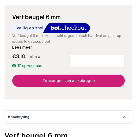
Verf beugel 6 mm
Verf beugel 6 mm. Heel zacht ergonomisch handvat en past op
iedere telescoopsteel.
Lees meer
€
3,10
incl. btw
Verf
beugel
17 op voorraad
6
mm
aantal
Toevoegen aan winkelwagen
Beschrijving
Verf beugel 6 mm