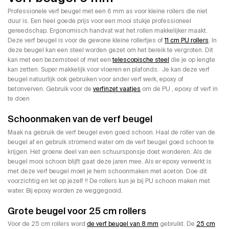
Professionele verf beugel met een 6 mm as voor kleine rollers die niet
duur is. Een heel goede prijs voor een mooi stukje professioneel
gereedschap. Ergonomisch handvat wat het rollen makkelijker maakt.
Deze verf beugel is voor de gewone kleine rollertjes of
11 cm PU rollers
. In
deze beugel kan een steel worden gezet om het bereik te vergroten. Dit
kan met een bezemsteel of met een
telescopische steel
die je op lengte
kan zetten. Super makkelijk voor vloeren en plafonds. Je kan deze verf
beugel natuurlijk ook gebruiken voor ander verf werk, epoxy of
betonverven. Gebruik voor de
verfinzet vaatjes
om de PU , epoxy of verf in
te doen
Schoonmaken van de verf beugel
Maak na gebruik de verf beugel even goed schoon. Haal de roller van de
beugel af en gebruik stromend water om de verf beugel goed schoon te
krijgen. Het groene deel van een schuursponsje doet wonderen. Als de
beugel mooi schoon blijft gaat deze jaren mee. Als er epoxy verwerkt is
met deze verf beugel moet je hem schoonmaken met aceton. Doe dit
voorzichtig en let op jezelf !! De rollers kun je bij PU schoon maken met
water. Bij epoxy worden ze weggegooid.
Grote beugel voor 25 cm rollers
Voor de 25 cm rollers word
de verf beugel van 8 mm
gebruikt. De
25 cm