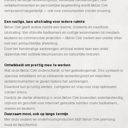
verbetermomenten en persoonlijke begeleiding wordt Beton Ciré
verrassend toegankelijk — ook voor consumenten zonder ervaring.
Een rustige, luxe uitstraling voor iedere ruimte
Beton Ciré geeft iedere ruimte een warme, moderne en naadloze
uitstraling. Van stijlvolle badkamers en rustige woonvloeren tot meubels,
keukens en commerciële projecten — Beton Ciré creëert een unieke sfeer
met een ambachtelijke afwerking.
Door het handmatige aanbrengen ontstaat iedere keer een uniek
oppervlak met subtiele kleurnuances en natuurlijke texturen.
Ontwikkeld om prettig mee te werken
Wat onze Beton Ciré onderscheidt, is het gebruiksgemak. Ons systeem is
speciaal ontwikkeld om je voldoende verwerkingstijd en meerdere
verbetermomenten te geven tijdens het aanbrengen.
Daardoor kun je rustig werken, corrigeren en stap voor stap opbouwen
zonder stress.
Dankzij de sterke afwerking is onze Beton Ciré bovendien waterbestendig,
slijtvast en geschikt voor intensief gebruikte ruimtes zoals badkamers,
vloeren en keukens.
Duurzaam mooi, ook op lange termijn
Met onze sealers en onderhoudsproducten blijft Beton Ciré jarenlang
mooi en beschermd.