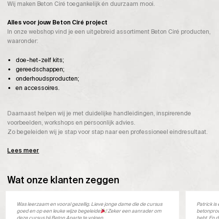
Wij maken Beton Ciré toegankelijk én duurzaam mooi.
Alles voor jouw Beton Ciré project
In onze webshop vind je een uitgebreid assortiment Beton Ciré producten,
waaronder:
doe-het-zelf kits;
gereedschappen;
onderhoudsproducten;
en accessoires.
Daarnaast helpen wij je met duidelijke handleidingen, inspirerende
voorbeelden, workshops en persoonlijk advies.
Zo begeleiden wij je stap voor stap naar een professioneel eindresultaat.
Lees meer
Wat onze klanten zeggen
Was leerzaam en vooral gezellig. Lieve jonge dame die de cursus
Patrick i
goed en op een leuke wijze begeleide
! Zeker een aanrader om
betonprod
deze cursus bij Beton Aparte te volgen.
hebt. En d