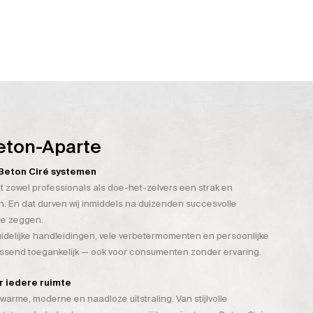
eton-Aparte
n Beton Ciré systemen
t zowel professionals als doe-het-zelvers een strak en
. En dat durven wij inmiddels na duizenden succesvolle
te zeggen.
duidelijke handleidingen, vele verbetermomenten en persoonlijke
assend toegankelijk — ook voor consumenten zonder ervaring.
or iedere ruimte
warme, moderne en naadloze uitstraling. Van stijlvolle