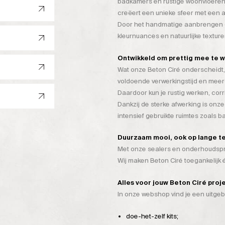
badkamers en rustige woonvloeren
creëert een unieke sfeer met een a
Door het handmatige aanbrengen on
kleurnuances en natuurlijke texture
Ontwikkeld om prettig mee te 
Wat onze Beton Ciré onderscheidt, 
voldoende verwerkingstijd en mee
Daardoor kun je rustig werken, cor
Dankzij de sterke afwerking is onze
intensief gebruikte ruimtes zoals 
Duurzaam mooi, ook op lange t
Met onze sealers en onderhoudspro
Wij maken Beton Ciré toegankelijk
Alles voor jouw Beton Ciré proj
In onze webshop vind je een uitge
doe-het-zelf kits;