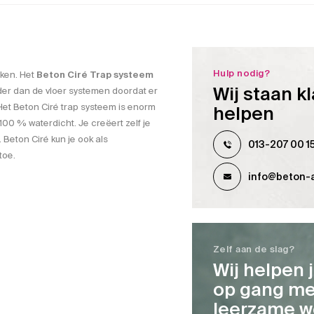
Hulp nodig?
aken. Het
Beton Ciré Trap systeem
Wij staan kl
rder dan de vloer systemen doordat er
Het Beton Ciré trap systeem is enorm
helpen
100 % waterdicht. Je creëert zelf je
 Beton Ciré kun je ook als
013-207 00 1
toe.
info@beton-a
Zelf aan de slag?
Wij helpen 
op gang me
leerzame w