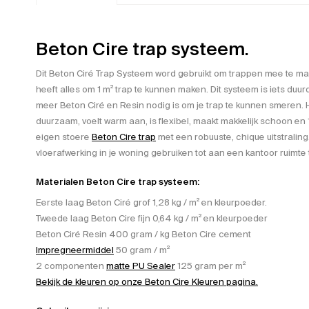
Beton Cire trap systeem.
Dit Beton Ciré Trap Systeem word gebruikt om trappen mee te m
heeft alles om 1 m² trap te kunnen maken. Dit systeem is iets duu
meer Beton Ciré en Resin nodig is om je trap te kunnen smeren. 
duurzaam, voelt warm aan, is flexibel, maakt makkelijk schoon en 
eigen stoere
Beton Cire trap
met een robuuste, chique uitstraling.
vloerafwerking in je woning gebruiken tot aan een kantoor ruimte 
Materialen Beton Cire trap systeem:
Eerste laag Beton Ciré grof 1,28 kg / m² en kleurpoeder.
Tweede laag Beton Cire fijn 0,64 kg / m² en kleurpoeder
Beton Ciré Resin 400 gram / kg Beton Cire cement
Impregneermiddel
50 gram / m²
2 componenten
matte PU Sealer
125 gram per m²
Bekijk de kleuren op onze Beton Cire Kleuren pagina.