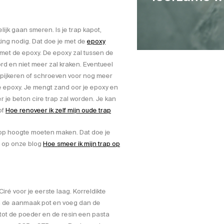
lijk gaan smeren. Is je trap kapot,
king nodig. Dat doe je met de
epoxy
met de epoxy. De epoxy zal tussen de
ord en niet meer zal kraken. Eventueel
spijkeren of schroeven voor nog meer
e epoxy. Je mengt zand oor je epoxy en
 je beton cire trap zal worden. Je kan
of
Hoe renoveer ik zelf mijn oude trap
 op hoogte moeten maken. Dat doe je
n op onze blog
Hoe smeer ik mijn trap op
iré voor je eerste laag. Korreldikte
in de aanmaak pot en voeg dan de
ot de poeder en de resin een pasta