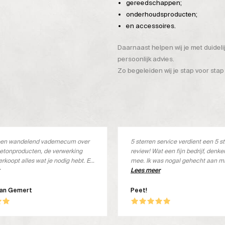
gereedschappen;
onderhoudsproducten;
en accessoires.
Daarnaast helpen wij je met duidel
persoonlijk advies.
Zo begeleiden wij je stap voor stap
s een wandelend vademecum over
5 sterren service verdient een 5 s
etonproducten, de verwerking
review! Wat een fijn bedrijf, denk
erkoopt alles wat je nodig hebt. En
mee. Ik was nogal gehecht aan m
s ook goed
merk, maar deze wordt niet meer 
Lees meer
Met een kleine aanpassing het jui
product ontvangen, geheel kostel
van Gemert
Peet!
ben om! Wat een goed product, in 
Beton Ciré. Goed verwerkbaar, lek
en een prachtige uitstraling. Top!