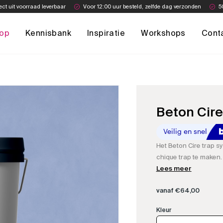
ect uit voorraad leverbaar
Voor 12:00 uur besteld, zelfde dag verzonden
5
op
Kennisbank
Inspiratie
Workshops
Cont
Beton Cire
Het Beton Cire trap s
chique trap te maken. 
maken, kleurstof, imp
Lees meer
maken.
vanaf
€
64,00