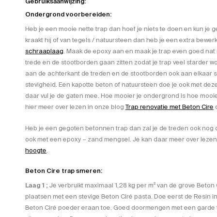
Gebruiksaanwijzing:
Ondergrond voorbereiden:
Heb je een mooie nette trap dan hoef je niets te doen en kun je ge
kraakt hij of van tegels / natuursteen dan heb je een extra bewer
schraaplaag
. Maak de epoxy aan en maak je trap even goed nat 
trede en de stootborden gaan zitten zodat je trap veel starder w
aan de achterkant de treden en de stootborden ook aan elkaar 
stevigheid. Een kapotte beton of natuursteen doe je ook met dez
daar vul je de gaten mee. Hoe mooier je ondergrond is hoe mooier
hier meer over lezen in onze blog
Trap renovatie met Beton Cire
Heb je een gegoten betonnen trap dan zal je de treden ook nog
ook met een epoxy – zand mengsel. Je kan daar meer over leze
hoogte
.
Beton Cire trap smeren:
Laag 1 ;
Je verbruikt maximaal 1,28 kg per m² van de grove Beton C
plaatsen met een stevige Beton Ciré pasta. Doe eerst de Resin 
Beton Ciré poeder eraan toe. Goed doormengen met een garde t