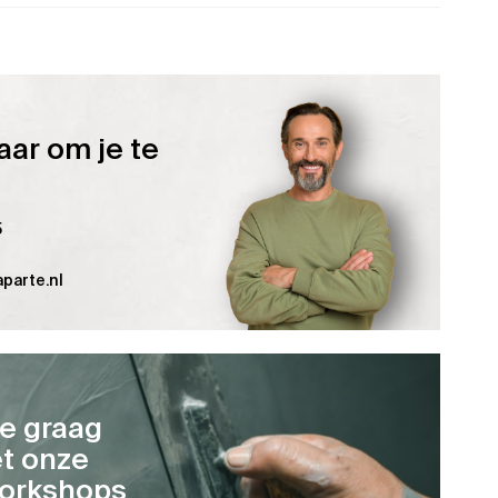
aar om je te
5
parte.nl
je graag
t onze
orkshops