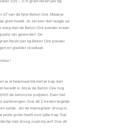
eveer 325 – 375 gram Resin per kg
 m² van de fijne Beton Ciré. Maak je
rap glad maakt. Je zet een dun laagje op
n voeg dan de Beton Ciré poeder eraan
 pasta zijn geworden. De
ram Resin per kg Beton Ciré poeder.
n en gladder resultaat.
lsius !
n je al helemaal blij met je trap dan
t bereikt is. Als je de Beton Cire nog
1000 de betoncire polijsten. Even het
l aanbrengen. Doe dit 2 treden tegelijk
n uurtje , als de impregneer droog is,
uiste grote heeft voor jullie trap. Dat
lertje niet droog zoals bij verf. Doe dit