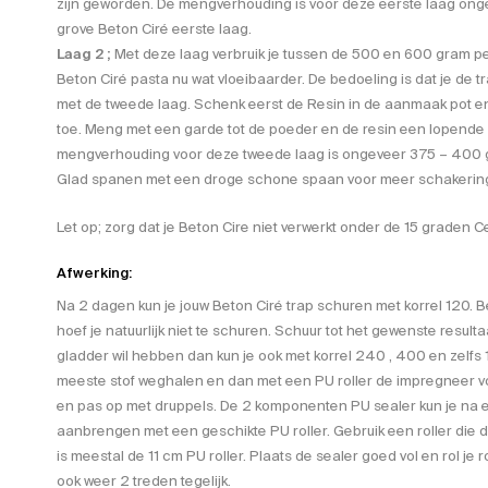
zijn geworden. De mengverhouding is voor deze eerste laag ong
grove Beton Ciré eerste laag.
Laag 2 ;
Met deze laag verbruik je tussen de 500 en 600 gram per
Beton Ciré pasta nu wat vloeibaarder. De bedoeling is dat je de t
met de tweede laag. Schenk eerst de Resin in de aanmaak pot e
toe. Meng met een garde tot de poeder en de resin een lopende
mengverhouding voor deze tweede laag is ongeveer 375 – 400 g
Glad spanen met een droge schone spaan voor meer schakeringe
Let op; zorg dat je Beton Cire niet verwerkt onder de 15 graden Ce
Afwerking:
Na 2 dagen kun je jouw Beton Ciré trap schuren met korrel 120. Be
hoef je natuurlijk niet te schuren. Schuur tot het gewenste resultaa
gladder wil hebben dan kun je ook met korrel 240 , 400 en zelfs 
meeste stof weghalen en dan met een PU roller de impregneer vo
en pas op met druppels. De 2 komponenten PU sealer kun je na ee
aanbrengen met een geschikte PU roller. Gebruik een roller die de j
is meestal de 11 cm PU roller. Plaats de sealer goed vol en rol je rol
ook weer 2 treden tegelijk.