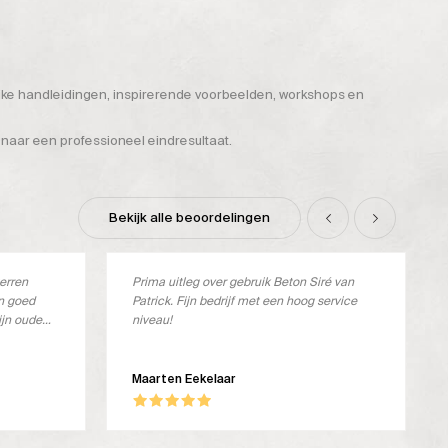
ijke handleidingen, inspirerende voorbeelden, workshops en
 naar een professioneel eindresultaat.
Bekijk alle beoordelingen
terren
Prima uitleg over gebruik Beton Siré van
en goed
Patrick. Fijn bedrijf met een hoog service
ijn oude
niveau!
verkocht.
ste
oos en ik
Maarten Eekelaar
dit geval
ker stevig