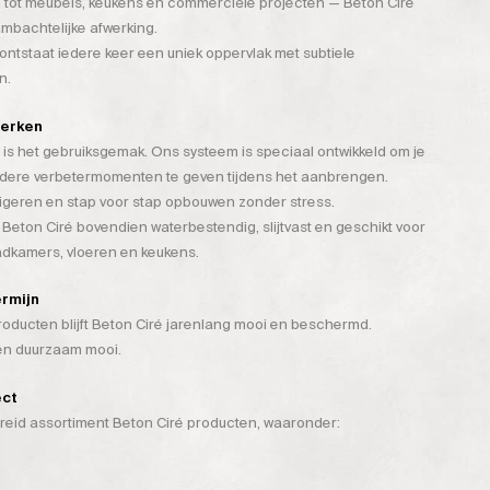
 tot meubels, keukens en commerciële projecten — Beton Ciré
mbachtelijke afwerking.
tstaat iedere keer een uniek oppervlak met subtiele
n.
werken
is het gebruiksgemak. Ons systeem is speciaal ontwikkeld om je
rdere verbetermomenten te geven tijdens het aanbrengen.
rigeren en stap voor stap opbouwen zonder stress.
 Beton Ciré bovendien waterbestendig, slijtvast en geschikt voor
badkamers, vloeren en keukens.
ermijn
ducten blijft Beton Ciré jarenlang mooi en beschermd.
 én duurzaam mooi.
ect
breid assortiment Beton Ciré producten, waaronder: