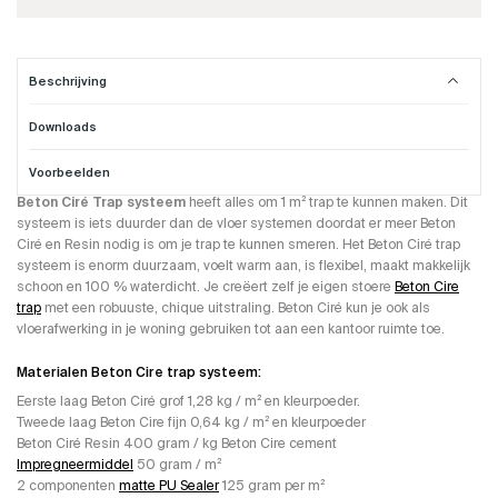
Beschrijving
Downloads
Beton Cire trap systeem.
Voorbeelden
Dit Beton Ciré Trap Systeem word gebruikt om trappen mee te maken. Het
Beton Ciré Trap systeem
heeft alles om 1 m² trap te kunnen maken. Dit
systeem is iets duurder dan de vloer systemen doordat er meer Beton
Ciré en Resin nodig is om je trap te kunnen smeren. Het Beton Ciré trap
systeem is enorm duurzaam, voelt warm aan, is flexibel, maakt makkelijk
schoon en 100 % waterdicht. Je creëert zelf je eigen stoere
Beton Cire
trap
met een robuuste, chique uitstraling. Beton Ciré kun je ook als
vloerafwerking in je woning gebruiken tot aan een kantoor ruimte toe.
Materialen Beton Cire trap systeem:
Eerste laag Beton Ciré grof 1,28 kg / m² en kleurpoeder.
Tweede laag Beton Cire fijn 0,64 kg / m² en kleurpoeder
Beton Ciré Resin 400 gram / kg Beton Cire cement
Impregneermiddel
50 gram / m²
2 componenten
matte PU Sealer
125 gram per m²