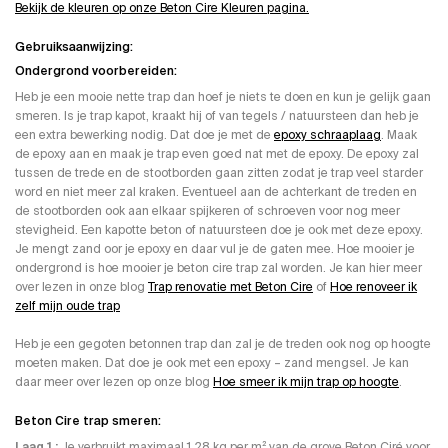
Bekijk de kleuren op onze Beton Cire Kleuren pagina.
Gebruiksaanwijzing:
Ondergrond voorbereiden:
Heb je een mooie nette trap dan hoef je niets te doen en kun je gelijk gaan
smeren. Is je trap kapot, kraakt hij of van tegels / natuursteen dan heb je
een extra bewerking nodig. Dat doe je met de
epoxy schraaplaag
. Maak
de epoxy aan en maak je trap even goed nat met de epoxy. De epoxy zal
tussen de trede en de stootborden gaan zitten zodat je trap veel starder
word en niet meer zal kraken. Eventueel aan de achterkant de treden en
de stootborden ook aan elkaar spijkeren of schroeven voor nog meer
stevigheid. Een kapotte beton of natuursteen doe je ook met deze epoxy.
Je mengt zand oor je epoxy en daar vul je de gaten mee. Hoe mooier je
ondergrond is hoe mooier je beton cire trap zal worden. Je kan hier meer
over lezen in onze blog
Trap renovatie met Beton Cire
of
Hoe renoveer ik
zelf mijn oude trap
Heb je een gegoten betonnen trap dan zal je de treden ook nog op hoogte
moeten maken. Dat doe je ook met een epoxy – zand mengsel. Je kan
daar meer over lezen op onze blog
Hoe smeer ik mijn trap op hoogte
.
Beton Cire trap smeren:
Laag 1 ;
Je verbruikt maximaal 1,28 kg per m² van de grove Beton Ciré voor