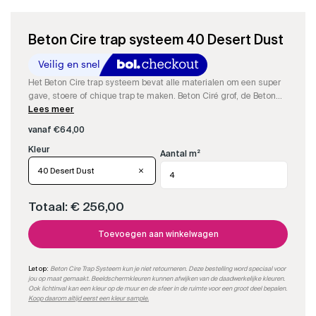
Beton Cire trap systeem 40 Desert Dust
Het Beton Cire trap systeem bevat alle materialen om een super
gave, stoere of chique trap te maken. Beton Ciré grof, de Beton
Cire fijn, de resin om aan te maken, kleurstof, impregneer en
Lees meer
matte PU-sealer om een supergave trap te maken.
vanaf
€
64,00
Aantal m²
40 Desert Dust
Totaal:
€ 256,00
Toevoegen aan winkelwagen
Let op:
Beton Cire Trap Systeem kun je niet retourneren. Deze bestelling word speciaal voor
jou op maat gemaakt. Beeldschermkleuren kunnen afwijken van de daadwerkelijke kleuren.
Ook lichtinval kan een kleur op de muur en de sfeer in de ruimte voor een groot deel bepalen.
Koop daarom altijd eerst een kleur sample.