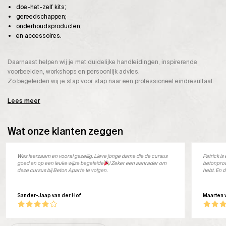
doe-het-zelf kits;
gereedschappen;
onderhoudsproducten;
en accessoires.
Daarnaast helpen wij je met duidelijke handleidingen, inspirerende
voorbeelden, workshops en persoonlijk advies.
Zo begeleiden wij je stap voor stap naar een professioneel eindresultaat.
Lees meer
Wat onze klanten zeggen
Was leerzaam en vooral gezellig. Lieve jonge dame die de cursus
Patrick i
goed en op een leuke wijze begeleide
! Zeker een aanrader om
betonprod
deze cursus bij Beton Aparte te volgen.
hebt. En d
Sander-Jaap van der Hof
Maarten 