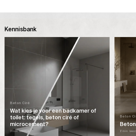
Dit
product
heeft
meerdere
Kennisbank
variaties.
Deze
optie
kan
gekozen
worden
op
de
productpagina
Beton Ciré
Wat kies je voor een badkamer of
toilet: tegels, beton ciré of
Beton Ci
microcement?
Beton
3 min. leestijd
6 min. leest