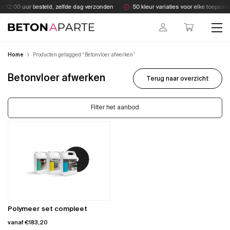
Skip
r 12:00 uur besteld, zelfde dag verzonden
50 kleur variaties voor elke toepassi
to
content
Beton Aparte
Home
Producten getagged “Betonvloer afwerken”
Betonvloer afwerken
Terug naar overzicht
Filter het aanbod
Polymeer set compleet
vanaf
€
183,20