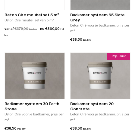
kan
gekozen
gekozen
worden
worden
Beton Cire meubel set 5 m²
Badkamer systeem 65 Slate
op
op
Grey
Beton Cire meubel set van 5 m²
de
de
Beton Ciré voor je badkamer, prijs per
productpagina
vanaf
€
379,00
€
360,00
incl. btw
incl.
productpagina
m²
btw
€
38,50
incl. btw
Dit
product
Populairst
heeft
meerdere
variaties.
Deze
optie
kan
gekozen
worden
op
Badkamer systeem 30 Earth
Badkamer systeem 20
de
Stone
Concrete
productpagina
Beton Ciré voor je badkamer, prijs per
Beton Ciré voor je badkamer, prijs per
m²
m²
€
38,50
€
38,50
incl. btw
incl. btw