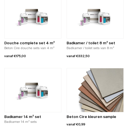
Douche complete set 4 m²
Badkamer / toilet 8 m² set
Beton Cire douche sets van 4 m²
Badkamer / toilet sets van 8 m²
vanaf
€
175,00
vanaf
€
332,50
Dit
Dit
product
product
heeft
heeft
meerdere
meerdere
variaties.
variaties.
Deze
Deze
optie
optie
kan
kan
gekozen
gekozen
worden
worden
Badkamer 14 m² set
Beton Cire kleuren sample
op
op
Badkamer 14 m² sets
vanaf
€
0,99
de
de