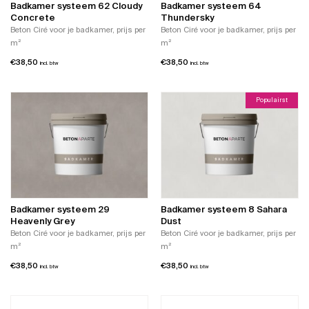
Badkamer systeem 62 Cloudy
Badkamer systeem 64
Concrete
Thundersky
Beton Ciré voor je badkamer, prijs per
Beton Ciré voor je badkamer, prijs per
m²
m²
€
38,50
€
38,50
incl. btw
incl. btw
Populairst
Badkamer systeem 29
Badkamer systeem 8 Sahara
Heavenly Grey
Dust
Beton Ciré voor je badkamer, prijs per
Beton Ciré voor je badkamer, prijs per
m²
m²
€
38,50
€
38,50
incl. btw
incl. btw