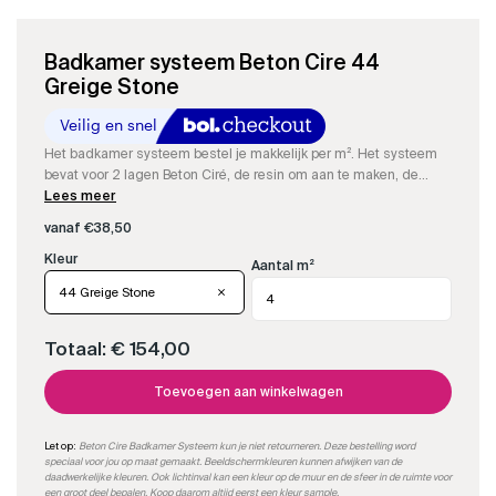
Badkamer systeem Beton Cire 44
Greige Stone
Het badkamer systeem bestel je makkelijk per m². Het systeem
bevat voor 2 lagen Beton Ciré, de resin om aan te maken, de
kleurstof, impregneer en onze speciale matte PU-sealer.
Lees meer
vanaf
€
38,50
Aantal m²
44 Greige Stone
Totaal:
€ 154,00
Toevoegen aan winkelwagen
Let op:
Beton Cire Badkamer Systeem kun je niet retourneren. Deze bestelling word
speciaal voor jou op maat gemaakt. Beeldschermkleuren kunnen afwijken van de
daadwerkelijke kleuren. Ook lichtinval kan een kleur op de muur en de sfeer in de ruimte voor
een groot deel bepalen.
Koop daarom altijd eerst een kleur sample.