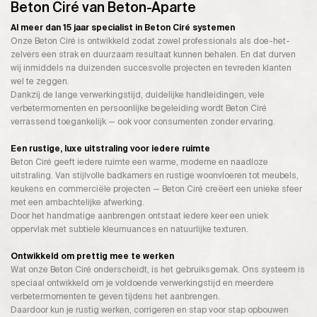
Beton Ciré van Beton-Aparte
Al meer dan 15 jaar specialist in Beton Ciré systemen
Onze Beton Ciré is ontwikkeld zodat zowel professionals als doe-het-
zelvers een strak en duurzaam resultaat kunnen behalen. En dat durven
wij inmiddels na duizenden succesvolle projecten en tevreden klanten
wel te zeggen.
Dankzij de lange verwerkingstijd, duidelijke handleidingen, vele
verbetermomenten en persoonlijke begeleiding wordt Beton Ciré
verrassend toegankelijk — ook voor consumenten zonder ervaring.
Een rustige, luxe uitstraling voor iedere ruimte
Beton Ciré geeft iedere ruimte een warme, moderne en naadloze
uitstraling. Van stijlvolle badkamers en rustige woonvloeren tot meubels,
keukens en commerciële projecten — Beton Ciré creëert een unieke sfeer
met een ambachtelijke afwerking.
Door het handmatige aanbrengen ontstaat iedere keer een uniek
oppervlak met subtiele kleurnuances en natuurlijke texturen.
Ontwikkeld om prettig mee te werken
Wat onze Beton Ciré onderscheidt, is het gebruiksgemak. Ons systeem is
speciaal ontwikkeld om je voldoende verwerkingstijd en meerdere
verbetermomenten te geven tijdens het aanbrengen.
Daardoor kun je rustig werken, corrigeren en stap voor stap opbouwen