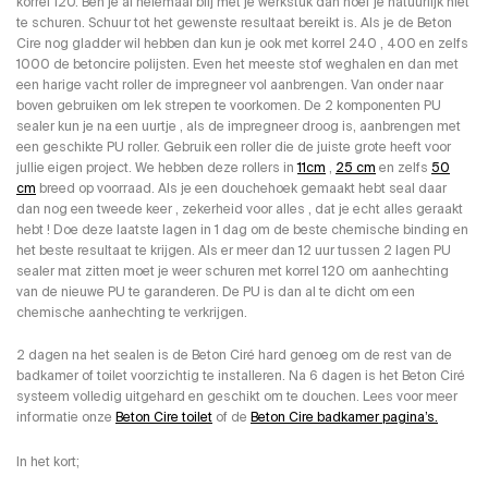
korrel 120. Ben je al helemaal blij met je werkstuk dan hoef je natuurlijk niet
te schuren. Schuur tot het gewenste resultaat bereikt is. Als je de Beton
Cire nog gladder wil hebben dan kun je ook met korrel 240 , 400 en zelfs
1000 de betoncire polijsten. Even het meeste stof weghalen en dan met
een harige vacht roller de impregneer vol aanbrengen. Van onder naar
boven gebruiken om lek strepen te voorkomen. De 2 komponenten PU
sealer kun je na een uurtje , als de impregneer droog is, aanbrengen met
een geschikte PU roller. Gebruik een roller die de juiste grote heeft voor
jullie eigen project. We hebben deze rollers in
11cm
,
25 cm
en zelfs
50
cm
breed op voorraad. Als je een douchehoek gemaakt hebt seal daar
dan nog een tweede keer , zekerheid voor alles , dat je echt alles geraakt
hebt ! Doe deze laatste lagen in 1 dag om de beste chemische binding en
het beste resultaat te krijgen. Als er meer dan 12 uur tussen 2 lagen PU
sealer mat zitten moet je weer schuren met korrel 120 om aanhechting
van de nieuwe PU te garanderen. De PU is dan al te dicht om een
chemische aanhechting te verkrijgen.
2 dagen na het sealen is de Beton Ciré hard genoeg om de rest van de
badkamer of toilet voorzichtig te installeren. Na 6 dagen is het Beton Ciré
systeem volledig uitgehard en geschikt om te douchen. Lees voor meer
informatie onze
Beton Cire toilet
of de
Beton Cire badkamer pagina’s.
In het kort;