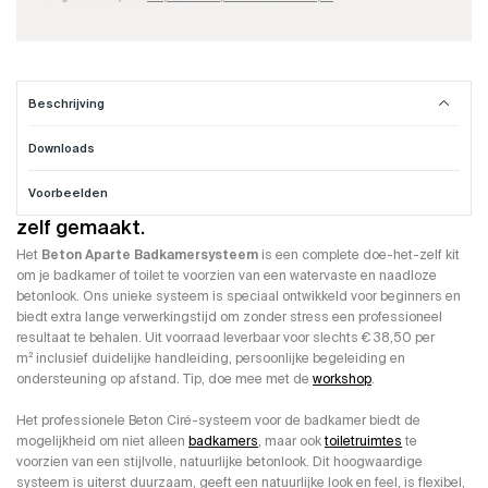
Beschrijving
Downloads
Badkamer Beton Cire compleet systeem
Voorbeelden
Een professionele Beton Ciré badkamer. Gewoon
zelf gemaakt.
Het
Beton Aparte Badkamersysteem
is een complete doe-het-zelf kit
om je badkamer of toilet te voorzien van een watervaste en naadloze
betonlook. Ons unieke systeem is speciaal ontwikkeld voor beginners en
biedt extra lange verwerkingstijd om zonder stress een professioneel
resultaat te behalen. Uit voorraad leverbaar voor slechts € 38,50 per
m² inclusief duidelijke handleiding, persoonlijke begeleiding en
ondersteuning op afstand. Tip, doe mee met de
workshop
.
Het professionele Beton Ciré-systeem voor de badkamer biedt de
mogelijkheid om niet alleen
badkamers
, maar ook
toiletruimtes
te
voorzien van een stijlvolle, natuurlijke betonlook. Dit hoogwaardige
systeem is uiterst duurzaam, geeft een natuurlijke look en feel, is flexibel,