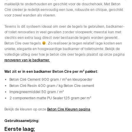
makkelijk te onderhouden en geschikt voor de douchehoek. Met Beton
Ciré creëer je redelijk eenvoudig een luxe, robuuste en chique, geschikt
voor zowel wanden als vloeren.
Tevens is dit systeem ideaal om over de tegels te gebruiken, badkamer-
of toilet renovaties in veel gevallen zonder sloopwerk; meestal kan met
slechts een extra laag direct over bestaande tegels worden gewerkt.
Beton Cire over tegels
. Zo realiseer je tegen relatief lage kosten een
unieke, elegante en hoogwaardige badkamer of toiletruimte. Bekijk de
volledige uitleg over hoe je beton cire over tegels plaatst op onze pagina
renoveren van je badkamer.
Wat zit er in een badkamer Beton Cire per m² pakket:
Beton Ciré Cement 900 gram / m² en kleurpoeder
Beton Ciré Resin 400 gram / kg Beton Cire cement
Impregneermiddel 50 gram / m²
2 componenten matte PU Sealer 125 gram per m²
Bekijk de kleuren op onze
Beton Cire Kleuren pagina
.
Gebruiksaanwijzing:
Eerste laag;