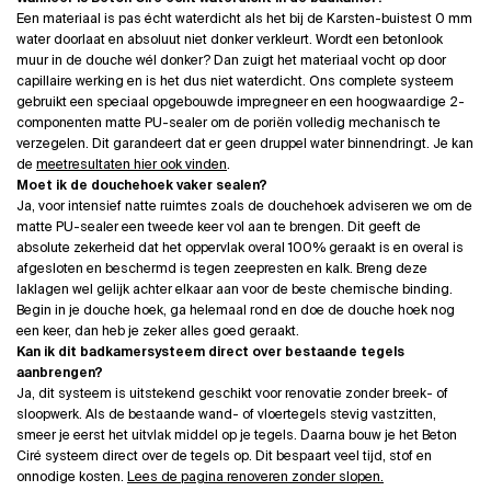
Een materiaal is pas écht waterdicht als het bij de Karsten-buistest 0 mm
water doorlaat en absoluut niet donker verkleurt. Wordt een betonlook
muur in de douche wél donker? Dan zuigt het materiaal vocht op door
capillaire werking en is het dus niet waterdicht. Ons complete systeem
gebruikt een speciaal opgebouwde impregneer en een hoogwaardige 2-
componenten matte PU-sealer om de poriën volledig mechanisch te
verzegelen. Dit garandeert dat er geen druppel water binnendringt. Je kan
de
meetresultaten hier ook vinden
.
Moet ik de douchehoek vaker sealen?
Ja, voor intensief natte ruimtes zoals de douchehoek adviseren we om de
matte PU-sealer een tweede keer vol aan te brengen. Dit geeft de
absolute zekerheid dat het oppervlak overal 100% geraakt is en overal is
afgesloten en beschermd is tegen zeepresten en kalk. Breng deze
laklagen wel gelijk achter elkaar aan voor de beste chemische binding.
Begin in je douche hoek, ga helemaal rond en doe de douche hoek nog
een keer, dan heb je zeker alles goed geraakt.
Kan ik dit badkamersysteem direct over bestaande tegels
aanbrengen?
Ja, dit systeem is uitstekend geschikt voor renovatie zonder breek- of
sloopwerk. Als de bestaande wand- of vloertegels stevig vastzitten,
smeer je eerst het uitvlak middel op je tegels. Daarna bouw je het Beton
Ciré systeem direct over de tegels op. Dit bespaart veel tijd, stof en
onnodige kosten.
Lees de pagina renoveren zonder slopen.