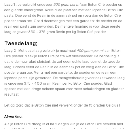
Laag 1
; Je verbruikt ongeveer
500 gram per m²
aan Beton Ciré poeder op
een gladde ondergrond. Korreldikte plaatsen met een lopende Beton Ciré
pasta. Doe eerst de Resin in de aanmaak pot en voeg dan de Beton Ciré
poeder eraan toe. Goed doormengen met een garde tot de poeder en de
resin een pasta zijn geworden. De mengverhouding is voor deze eerste
laag ongeveer 350 – 375 gram Resin per kg Beton Ciré poeder.
Tweede laag;
Laag 2
; Met deze laag verbruik je maximaal
400 gram per m²
aan Beton
Ciré poeder. Maak je Beton Ciré pasta wat vloeibaarder. De bedoeling is
dat je de muur glad pleistert. Je zet geen echte laag op met de tweede
laag. Schenk eerst de Resin in de aanmaak pot en voeg dan de Beton Ciré
poeder eraan toe. Meng met een garde tot de poeder en de resin een
lopende pasta zijn geworden. De mengverhouding voor deze tweede laag
is ongeveer 375 – 400 gram Resin per kg Beton Ciré poeder. Glad
spanen met een droge schone spaan voor meer schakeringen en gladder
resultaat.
Let op; zorg dat je Beton Cire niet verwerkt onder de 15 graden Celcius !
Afwerking:
Als je Beton Cire droog is of na 2 dagen kun je de Beton Ciré schuren met