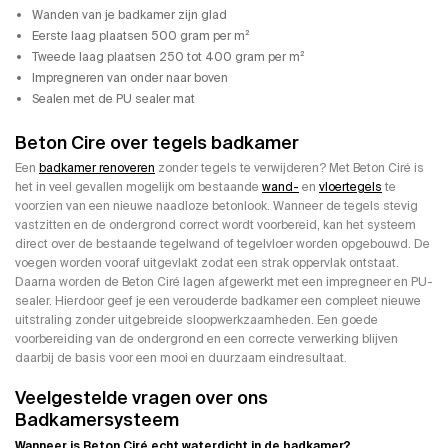
Wanden van je badkamer zijn glad
Eerste laag plaatsen 500 gram per m²
Tweede laag plaatsen 250 tot 400 gram per m²
Impregneren van onder naar boven
Sealen met de PU sealer mat
Beton Cire over tegels badkamer
Een
badkamer renoveren
zonder tegels te verwijderen? Met Beton Ciré is
het in veel gevallen mogelijk om bestaande
wand-
en
vloertegels
te
voorzien van een nieuwe naadloze betonlook. Wanneer de tegels stevig
vastzitten en de ondergrond correct wordt voorbereid, kan het systeem
direct over de bestaande tegelwand of tegelvloer worden opgebouwd. De
voegen worden vooraf uitgevlakt zodat een strak oppervlak ontstaat.
Daarna worden de Beton Ciré lagen afgewerkt met een impregneer en PU-
sealer. Hierdoor geef je een verouderde badkamer een compleet nieuwe
uitstraling zonder uitgebreide sloopwerkzaamheden. Een goede
voorbereiding van de ondergrond en een correcte verwerking blijven
daarbij de basis voor een mooi en duurzaam eindresultaat.
Veelgestelde vragen over ons
Badkamersysteem
Wanneer is Beton Ciré echt waterdicht in de badkamer?