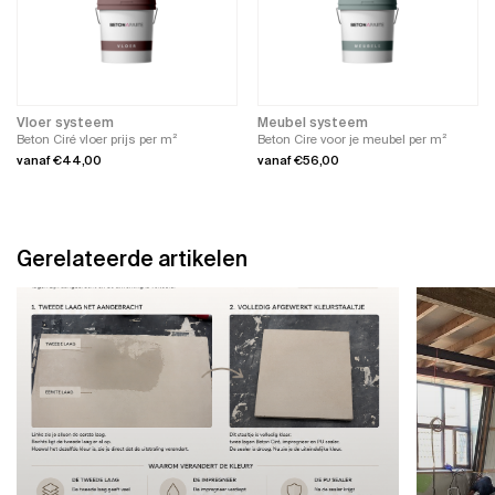
Deze
optie
optie
kan
kan
gekozen
gekozen
worden
worden
op
op
de
de
productpagina
productpagina
Vloer systeem
Meubel systeem
Beton Ciré vloer prijs per m²
Beton Cire voor je meubel per m²
vanaf
€
44,00
vanaf
€
56,00
Dit
Dit
product
product
heeft
heeft
meerdere
meerdere
variaties.
variaties.
Gerelateerde artikelen
Deze
Deze
optie
optie
kan
kan
gekozen
gekozen
worden
worden
op
op
de
de
productpagina
productpagina