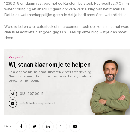
12390-8 en daarnaast ook met de Karsten-buistest. Het resultaat? 0 mm
waterindringing en absoluut geen donkere verkleuring van het materiaal.
Dat is de wetenschappelijke garantie dat je badkamer écht waterdicht is.
Word je beton cire, betonlook of microcement toch donker als het nat word
dan is er echt iets niet goed gegaan. Lees op
onze blog
wat je dan moet
doen.
Vragen?
Wij staan klaar om je te helpen
Kom je er nog niet helemaal uit of heb je heel specifiek ding.
Neem dan even contact op met ons. Je kan bellen, mailen of
gewoon binnen lopen.
013-207 00 15
info@beton-aparte.nl
Delen: