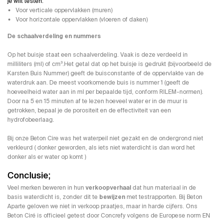
je wilt testen:
Voor verticale oppervlakken (muren)
Voor horizontale oppervlakken (vloeren of daken)
De schaalverdeling en nummers
Op het buisje staat een schaalverdeling. Vaak is deze verdeeld in
milliliters (ml) of cm³.Het getal dat op het buisje is gedrukt (bijvoorbeeld de
Karsten Buis Nummer) geeft de buisconstante of de oppervlakte van de
waterdruk aan. De meest voorkomende buis is nummer 1 (geeft de
hoeveelheid water aan in ml per bepaalde tijd, conform RILEM-normen).
Door na 5 en 15 minuten af te lezen hoeveel water er in de muur is
getrokken, bepaal je de porositeit en de effectiviteit van een
hydrofobeerlaag.
Bij onze Beton Cire was het waterpeil niet gezakt en de ondergrond niet
verkleurd ( donker geworden, als iets niet waterdicht is dan word het
donker als er water op komt )
Conclusie;
Veel merken beweren in hun
verkoopverhaal
dat hun materiaal in de
basis waterdicht is, zonder dit te
bewijzen
met testrapporten. Bij Beton
Aparte geloven we niet in verkoop praatjes, maar in harde cijfers. Ons
Beton Ciré is officieel getest door Concrefy volgens de Europese norm EN