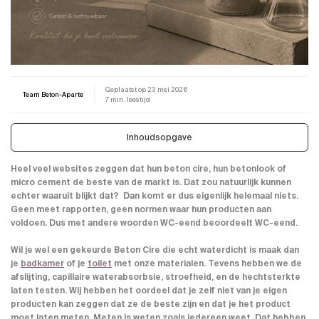
Geplaatst op
23 mei 2026
Team Beton-Aparte
7 min. leestijd
Inhoudsopgave
Heel veel websites zeggen dat hun beton cire, hun betonlook of
micro cement de beste van de markt is. Dat zou natuurlijk kunnen
echter waaruit blijkt dat? Dan komt er dus eigenlijk helemaal niets.
Geen meet rapporten, geen normen waar hun producten aan
voldoen. Dus met andere woorden WC-eend beoordeelt WC-eend.
Wil je wel een gekeurde Beton Cire die echt waterdicht is maak dan
je
badkamer
of je
toilet
met onze materialen. Tevens hebben we de
afslijting, capillaire waterabsorbsie, stroefheid, en de hechtsterkte
laten testen. Wij hebben het oordeel dat je zelf niet van je eigen
producten kan zeggen dat ze de beste zijn en dat je het product
moet laten meten. Meten is weten zoals iedereen weet. Dat hebben