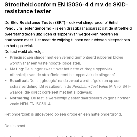
Stroefheid conform EN 13036-4 d.m.v. de SKID-
resistance tester
De
Skid Resistance Tester (SRT)
– ook wel slingerproef of British
Pendulum Tester genoemd – is een draagbaar apparaat dat de stroefheid
(weerstand tegen uitglijden of slippen) van wegdekken, vloeren en
startbanen meet. Het meet de wrijving tussen een rubberen sleepschoen
en het oppervlak.
De test werkt als volgt:
Principe:
Een slinger met een verend gemonteerd rubberen blokje
wordt vanaf een vaste hoogte losgelaten.
Meting:
De slinger zwaait over het natte of droge oppervlak.
Afhankelijk van de stroefheid remt het oppervlak de slinger af.
Resultaat:
De ‘stijghoogte’ na de zwaai wordt afgelezen op een
schaalverdeling. Dit resulteert in de
Pendulum Test Value
(PTV) of SRT-
waarde, die direct correleert met het slipgevaar.
Normering:
De test is wereldwijd gestandaardiseerd volgens normen
zoals NEN-EN 13036-4
Het onderzoek is uitgevoerd op een droge en een natte ondergrond.
De uitkomst;