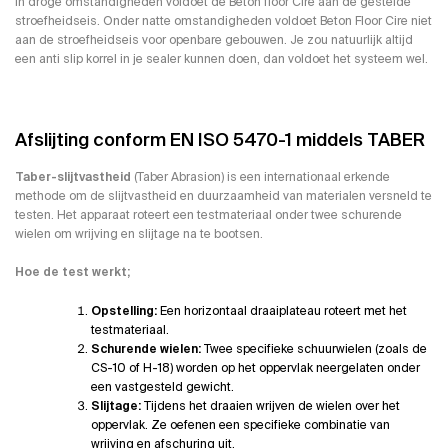
In droge omstandigheden voldoet de Beton floor Cire aan de gestelde
stroefheidseis. Onder natte omstandigheden voldoet Beton Floor Cire niet
aan de stroefheidseis voor openbare gebouwen. Je zou natuurlijk altijd
een anti slip korrel in je sealer kunnen doen, dan voldoet het systeem wel.
Afslijting conform EN ISO 5470-1 middels TABER
Taber-slijtvastheid
(Taber Abrasion) is een internationaal erkende
methode om de slijtvastheid en duurzaamheid van materialen versneld te
testen. Het apparaat roteert een testmateriaal onder twee schurende
wielen om wrijving en slijtage na te bootsen.
Hoe de test werkt;
Opstelling:
Een horizontaal draaiplateau roteert met het
testmateriaal.
Schurende wielen:
Twee specifieke schuurwielen (zoals de
CS-10 of H-18) worden op het oppervlak neergelaten onder
een vastgesteld gewicht.
Slijtage:
Tijdens het draaien wrijven de wielen over het
oppervlak. Ze oefenen een specifieke combinatie van
wrijving en afschuring uit.