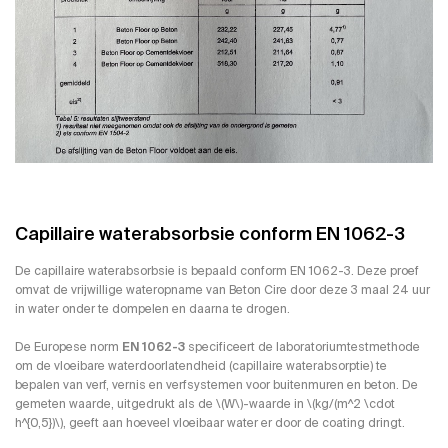
Capillaire waterabsorbsie conform EN 1062-3
De capillaire waterabsorbsie is bepaald conform EN 1062-3. Deze proef
omvat de vrijwillige wateropname van Beton Cire door deze 3 maal 24 uur
in water onder te dompelen en daarna te drogen.
De Europese norm
EN 1062-3
specificeert de laboratoriumtestmethode
om de vloeibare waterdoorlatendheid (capillaire waterabsorptie) te
bepalen van verf, vernis en verfsystemen voor buitenmuren en beton. De
gemeten waarde, uitgedrukt als de \(W\)-waarde in \(kg/(m^2 \cdot
h^{0,5})\), geeft aan hoeveel vloeibaar water er door de coating dringt.