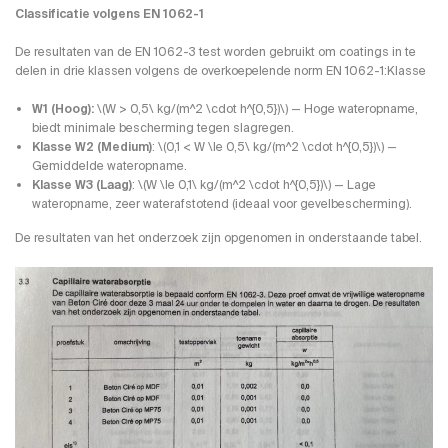
Classificatie volgens EN 1062-1
De resultaten van de EN 1062-3 test worden gebruikt om coatings in te
delen in drie klassen volgens de overkoepelende norm EN 1062-1:Klasse
W1 (Hoog):
\(W > 0,5\ kg/(m^2 \cdot h^{0,5})\) — Hoge wateropname,
biedt minimale bescherming tegen slagregen.
Klasse W2 (Medium)
: \(0,1 < W \le 0,5\ kg/(m^2 \cdot h^{0,5})\) —
Gemiddelde wateropname.
Klasse W3 (Laag)
: \(W \le 0,1\ kg/(m^2 \cdot h^{0,5})\) — Lage
wateropname, zeer waterafstotend (ideaal voor gevelbescherming).
De resultaten van het onderzoek zijn opgenomen in onderstaande tabel.