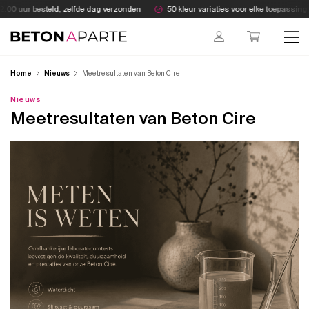
Skip
00 uur besteld, zelfde dag verzonden
50 kleur variaties voor elke toepassing
to
content
Beton Aparte
Home
Nieuws
Meetresultaten van Beton Cire
Nieuws
Meetresultaten van Beton Cire