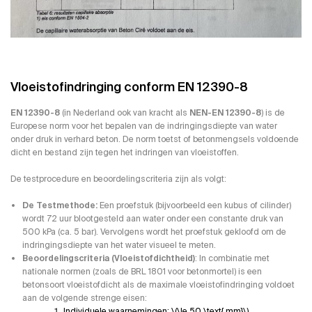
Vloeistofindringing conform EN 12390-8
EN 12390-8
(in Nederland ook van kracht als
NEN-EN 12390-8
) is de
Europese norm voor het bepalen van de indringingsdiepte van water
onder druk in verhard beton. De norm toetst of betonmengsels voldoende
dicht en bestand zijn tegen het indringen van vloeistoffen.
De testprocedure en beoordelingscriteria zijn als volgt:
De Testmethode:
Een proefstuk (bijvoorbeeld een kubus of cilinder)
wordt 72 uur blootgesteld aan water onder een constante druk van
500 kPa (ca. 5 bar). Vervolgens wordt het proefstuk gekloofd om de
indringingsdiepte van het water visueel te meten.
Beoordelingscriteria (Vloeistofdichtheid)
: In combinatie met
nationale normen (zoals de BRL 1801 voor betonmortel) is een
betonsoort vloeistofdicht als de maximale vloeistofindringing voldoet
aan de volgende strenge eisen:
Individuele waarnemingen: \(\le 50 \text{ mm}\)