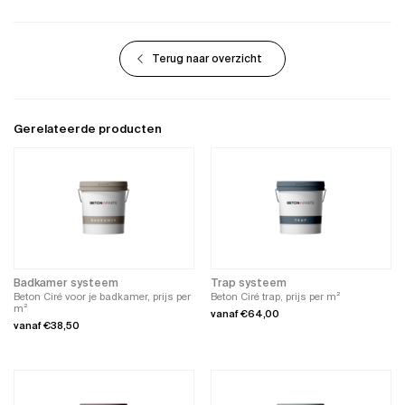
Terug naar overzicht
Gerelateerde producten
Badkamer systeem
Trap systeem
Beton Ciré voor je badkamer, prijs per
Beton Ciré trap, prijs per m²
m²
vanaf
€
64,00
vanaf
€
38,50
Dit
Dit
product
product
heeft
heeft
meerdere
meerdere
variaties.
variaties.
Deze