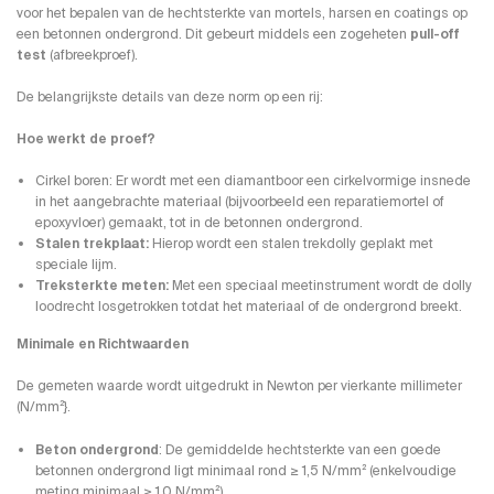
voor het bepalen van de hechtsterkte van mortels, harsen en coatings op
een betonnen ondergrond. Dit gebeurt middels een zogeheten
pull-off
test
(afbreekproef).
De belangrijkste details van deze norm op een rij:
Hoe werkt de proef?
Cirkel boren: Er wordt met een diamantboor een cirkelvormige insnede
in het aangebrachte materiaal (bijvoorbeeld een reparatiemortel of
epoxyvloer) gemaakt, tot in de betonnen ondergrond.
Stalen trekplaat:
Hierop wordt een stalen trekdolly geplakt met
speciale lijm.
Treksterkte meten:
Met een speciaal meetinstrument wordt de dolly
loodrecht losgetrokken totdat het materiaal of de ondergrond breekt.
Minimale en Richtwaarden
De gemeten waarde wordt uitgedrukt in Newton per vierkante millimeter
(N/mm²}.
Beton ondergrond
: De gemiddelde hechtsterkte van een goede
betonnen ondergrond ligt minimaal rond ≥ 1,5 N/mm² (enkelvoudige
meting minimaal ≥ 1,0 N/mm²).