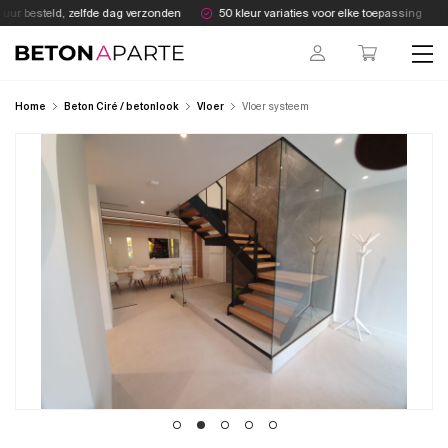
Skip
ur besteld, zelfde dag verzonden
50 kleur variaties voor elke toepassing
to
content
Beton Aparte
Home
Beton Ciré / betonlook
Vloer
Vloer systeem