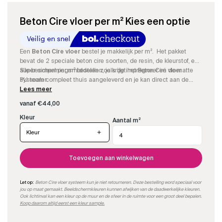
Beton Cire vloer per m² Kies een optie
Een
Beton Cire vloer
bestel je makkelijk per m². Het pakket
bevat de 2 speciale beton cire soorten, de resin, de kleurstof, en
alle beschermingsmiddelen zoals de impregneer en de matte
Super simpel per m² bestellen, je krijgt het Beton Ciré vloer
PU sealer.
systeem compleet thuis aangeleverd en je kan direct aan de
slag.
Lees meer
vanaf
€
44,00
Aantal m²
Kleur
Toevoegen aan winkelwagen
Let op:
Beton Cire vloer systeem kun je niet retourneren. Deze bestelling word speciaal voor
jou op maat gemaakt. Beeldschermkleuren kunnen afwijken van de daadwerkelijke kleuren.
Ook lichtinval kan een kleur op de muur en de sfeer in de ruimte voor een groot deel bepalen.
Koop daarom altijd eerst een kleur sample.