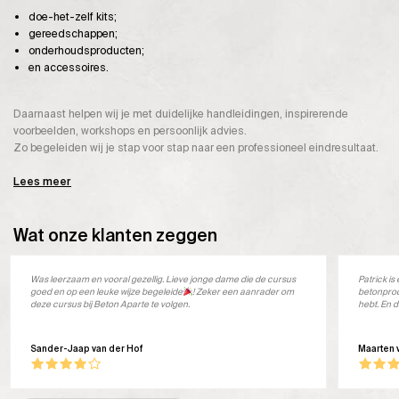
doe-het-zelf kits;
gereedschappen;
onderhoudsproducten;
en accessoires.
Daarnaast helpen wij je met duidelijke handleidingen, inspirerende
voorbeelden, workshops en persoonlijk advies.
Zo begeleiden wij je stap voor stap naar een professioneel eindresultaat.
Lees meer
Wat onze klanten zeggen
Was leerzaam en vooral gezellig. Lieve jonge dame die de cursus
Patrick i
goed en op een leuke wijze begeleide
! Zeker een aanrader om
betonprod
deze cursus bij Beton Aparte te volgen.
hebt. En d
Sander-Jaap van der Hof
Maarten 