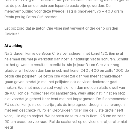
de kuip en voeg dan de Beton Ciré poeder eraan toe. Meng met een garde
tot de poeder en de resin een lopende pasta zijn geworden. De
mengverhouding voor deze tweede laag is ongeveer 375 – 400 gram
Resin per kg Beton Ciré poeder.
Let op; zorg dat je Beton Cire vloer niet verwerkt onder de 15 graden
Celcius !
Afwerking:
Na 2 dagen kun je de Beton Ciré vloer schuren met korrel 120. Ben je al
helemaal blij met je werkstuk dan hoef je natuurlijk niet te schuren. Schuur
tot het gewenste resultaat bereikt is. Als je jouw Beton Cire vloer nog
gladder wil hebben dan kun je ook met korrel 240 , 400 en zelfs 1000 de
beton cire polijsten. Je beton cire vloer zal dan wel meer schakeringen
gaan geven omdat je met het polijsten ook de vloer donkerder gaat
maken. Even het meeste stof weghalen en dan met een platte dweil van
de A.C.Tion de impregneer vol aanbrengen. Werk altijd nat in nat en stop
niet voordat je geheel klaar bent met het impregneren. De 2 componenten
PU sealer kun je na een uurtje , als de impregneer droog is, aanbrengen
met een geschikte PU roller. Gebruik een roller die de juiste grote heeft
voor jullie eigen project. We hebben deze rollers in 11cm , 25 cm en zelfs
50 cm breed op voorraad. Rol de sealer vol op de vloer en rol je roller niet
leeg!