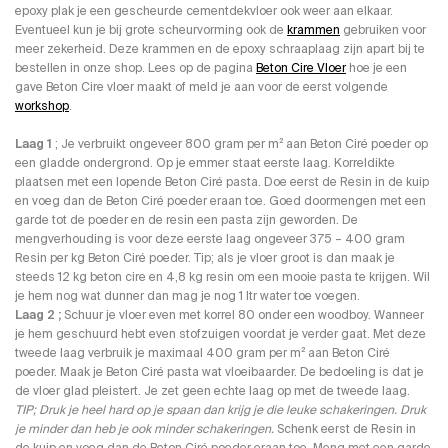
epoxy plak je een gescheurde cementdekvloer ook weer aan elkaar.
Eventueel kun je bij grote scheurvorming ook de
krammen
gebruiken voor
meer zekerheid. Deze krammen en de epoxy schraaplaag zijn apart bij te
bestellen in onze shop. Lees op de pagina
Beton Cire Vloer
hoe je een
gave Beton Cire vloer maakt of meld je aan voor de eerst volgende
workshop
.
Laag 1
; Je verbruikt ongeveer 800 gram per m² aan Beton Ciré poeder op
een gladde ondergrond. Op je emmer staat eerste laag. Korreldikte
plaatsen met een lopende Beton Ciré pasta. Doe eerst de Resin in de kuip
en voeg dan de Beton Ciré poeder eraan toe. Goed doormengen met een
garde tot de poeder en de resin een pasta zijn geworden. De
mengverhouding is voor deze eerste laag ongeveer 375 – 400 gram
Resin per kg Beton Ciré poeder. Tip; als je vloer groot is dan maak je
steeds 12 kg beton cire en 4,8 kg resin om een mooie pasta te krijgen. Wil
je hem nog wat dunner dan mag je nog 1 ltr water toe voegen.
Laag 2 ;
Schuur je vloer even met korrel 80 onder een woodboy. Wanneer
je hem geschuurd hebt even stofzuigen voordat je verder gaat. Met deze
tweede laag verbruik je maximaal 400 gram per m² aan Beton Ciré
poeder. Maak je Beton Ciré pasta wat vloeibaarder. De bedoeling is dat je
de vloer glad pleistert. Je zet geen echte laag op met de tweede laag.
TIP; Druk je heel hard op je spaan dan krijg je die leuke schakeringen. Druk
je minder dan heb je ook minder schakeringen.
Schenk eerst de Resin in