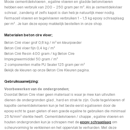
Mooie cementdekvloeren , egaline vloeren en gladde betonvloeren
hebben een verbruik van 200 – 250 gram per m². Als je cementdekvloer
schraal , zanderig of zelfs kapot is dan heb je natuurlijk meer nodig.
Fermacell vloeren en tegelvloeren verbruiken 1 – 1,5 kg epoxy schraaplaag
per m² . Je kan deze epoxy makkelijk bestellen in onze shop.
Materialen beton cire vloer;
Beton Ciré vloer grof 0,8 kg / m² en kleurpoeder
Beton Ciré vloer fijn 0,4 kg / m²
Beton Ciré Resin 400 gram / kg Beton Cire
Impregneermiddel 50 gram / m²
2 componenten matte PU Sealer 125 gram per m²
Bekijk de kleuren op onze Beton Cire Kleuren pagina.
Gebruiksaanwijzing:
Voorbewerken van de ondergronden;
Doordat Beton Cire vloer geen materiaal is waar je mee kan uitvullen
dienen de ondergronden glad , hard en strak te zijn. Oude tegelvloeren of
kapotte cementdekvloeren kun je het beste eerst egaliseren door de
epoxy echt te gaan gieten of een goede egaline te gebruiken die minimaal
25 N/mm² sterkte heeft. Cementdekvloeren / chappe , egaline vloeren en
houten ondergronden kun je schrapen met de
epoxy schraaplaag
om
scheurvorming te verkleinen en het oppervlak te verharden. Met deze