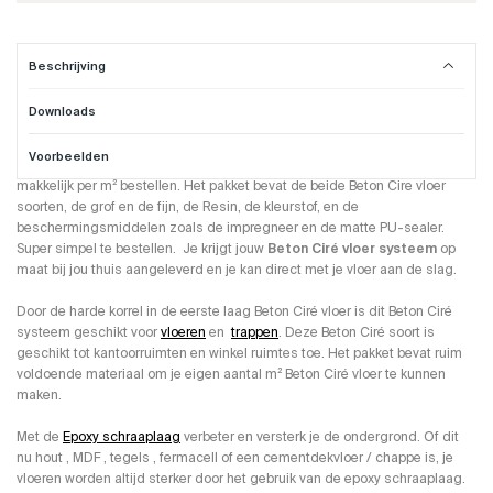
Beschrijving
Downloads
Beton Cire vloer systeem
Voorbeelden
Deze volledige professionele set
Beton Ciré vloer systeem
kun je
makkelijk per m² bestellen. Het pakket bevat de beide Beton Cire vloer
soorten, de grof en de fijn, de Resin, de kleurstof, en de
beschermingsmiddelen zoals de impregneer en de matte PU-sealer.
Super simpel te bestellen. Je krijgt jouw
Beton Ciré vloer systeem
op
maat bij jou thuis aangeleverd en je kan direct met je vloer aan de slag.
Door de harde korrel in de eerste laag Beton Ciré vloer is dit Beton Ciré
systeem geschikt voor
vloeren
en
trappen
. Deze Beton Ciré soort is
geschikt tot kantoorruimten en winkel ruimtes toe. Het pakket bevat ruim
voldoende materiaal om je eigen aantal m² Beton Ciré vloer te kunnen
maken.
Met de
Epoxy schraaplaag
verbeter en versterk je de ondergrond. Of dit
nu hout , MDF , tegels , fermacell of een cementdekvloer / chappe is, je
vloeren worden altijd sterker door het gebruik van de epoxy schraaplaag.