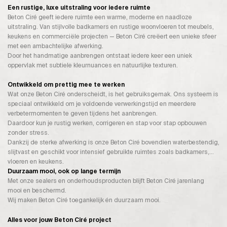
Een rustige, luxe uitstraling voor iedere ruimte
Beton Ciré geeft iedere ruimte een warme, moderne en naadloze
uitstraling. Van stijlvolle badkamers en rustige woonvloeren tot meubels,
keukens en commerciële projecten — Beton Ciré creëert een unieke sfeer
met een ambachtelijke afwerking.
Door het handmatige aanbrengen ontstaat iedere keer een uniek
oppervlak met subtiele kleurnuances en natuurlijke texturen.
Ontwikkeld om prettig mee te werken
Wat onze Beton Ciré onderscheidt, is het gebruiksgemak. Ons systeem is
speciaal ontwikkeld om je voldoende verwerkingstijd en meerdere
verbetermomenten te geven tijdens het aanbrengen.
Daardoor kun je rustig werken, corrigeren en stap voor stap opbouwen
zonder stress.
Dankzij de sterke afwerking is onze Beton Ciré bovendien waterbestendig,
slijtvast en geschikt voor intensief gebruikte ruimtes zoals badkamers,
vloeren en keukens.
Duurzaam mooi, ook op lange termijn
Met onze sealers en onderhoudsproducten blijft Beton Ciré jarenlang
mooi en beschermd.
Wij maken Beton Ciré toegankelijk én duurzaam mooi.
Alles voor jouw Beton Ciré project