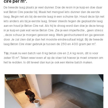
cire per m².
De tweede laag plaats je veel dunner. Doe de resin in je kuip en doe daar
wat Beton Cire poeder bij. Maak het mengsel iets dunner dan de eerste
laag. Begin net als bij de eerste laag in een schuine lijn. Houd deze lijn net
iets anders als bij je eerste laag. Smeer steeds tegen de geplaatste laag
aan en houd je Beton Cire nat. Als hij te droog word dan doe je deze terug
in je kuip en pak wat verse Beton Cire. Zie je een imperfectie , geen stress
, deze schuur je morgen gewoon weg. Werk gestructureerd en ga gewoon
door. Je zal zien dat je dan het mooiste eindresultaat krijgt. Bij de tweede
laag Beton Cire vloer gebruik je tussen de 250 en 400 gram per m².
Tip;
maak nu een batch van 6 kg beton cire en 2,4 kg resin, dit is voor
zeker 15 m². Teken weer even af op de vloer tot hoever je moet smeren om
het te redden. Is dit teveel dan kun je ook een kleine batch maken.