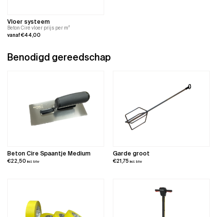
Vloer systeem
Beton Ciré vloer prijs per m²
vanaf
€
44,00
Dit
product
Benodigd gereedschap
heeft
meerdere
variaties.
Deze
optie
kan
gekozen
worden
op
de
productpagina
Beton Cire Spaantje Medium
Garde groot
€
22,50
€
21,75
incl. btw
incl. btw