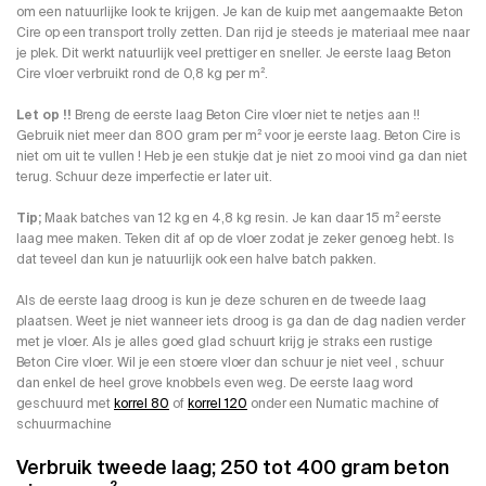
om een natuurlijke look te krijgen. Je kan de kuip met aangemaakte Beton
Cire op een transport trolly zetten. Dan rijd je steeds je materiaal mee naar
je plek. Dit werkt natuurlijk veel prettiger en sneller. Je eerste laag Beton
Cire vloer verbruikt rond de 0,8 kg per m².
Let op !!
Breng de eerste laag Beton Cire vloer niet te netjes aan !!
Gebruik niet meer dan 800 gram per m² voor je eerste laag. Beton Cire is
niet om uit te vullen ! Heb je een stukje dat je niet zo mooi vind ga dan niet
terug. Schuur deze imperfectie er later uit.
Tip;
Maak batches van 12 kg en 4,8 kg resin. Je kan daar 15 m² eerste
laag mee maken. Teken dit af op de vloer zodat je zeker genoeg hebt. Is
dat teveel dan kun je natuurlijk ook een halve batch pakken.
Als de eerste laag droog is kun je deze schuren en de tweede laag
plaatsen. Weet je niet wanneer iets droog is ga dan de dag nadien verder
met je vloer. Als je alles goed glad schuurt krijg je straks een rustige
Beton Cire vloer. Wil je een stoere vloer dan schuur je niet veel , schuur
dan enkel de heel grove knobbels even weg. De eerste laag word
geschuurd met
korrel 80
of
korrel 120
onder een Numatic machine of
schuurmachine
Verbruik tweede laag; 250 tot 400 gram beton