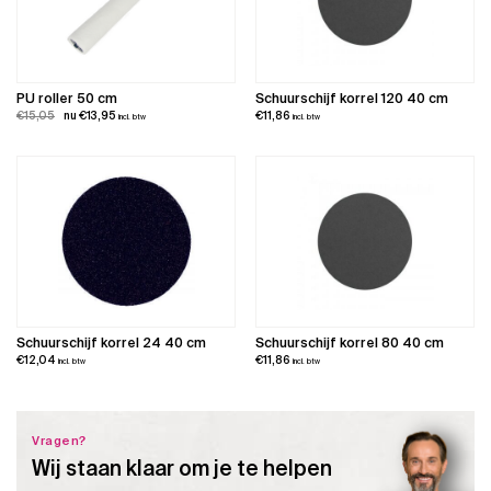
PU roller 50 cm
Schuurschijf korrel 120 40 cm
Oorspronkelijke
Huidige
€
15,05
€
13,95
€
11,86
incl. btw
incl. btw
prijs
prijs
was:
is:
€15,05.
€13,95.
Schuurschijf korrel 24 40 cm
Schuurschijf korrel 80 40 cm
€
12,04
€
11,86
incl. btw
incl. btw
Vragen?
Wij staan klaar om je te helpen