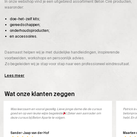
In onze webshop vind je een uitgebreid assortiment Beton Ciré producten,
waaronder:
doe-het-zelf kits;
gereedschappen;
onderhoudsproducten;
en accessoires.
Daarnaast helpen wij je met duidelijke handleidingen, inspirerende
voorbeelden, workshops en persoonlijk advies.
Zo begeleiden wij je stap voor stap naar een professioneel eindresultaat.
Lees meer
Wat onze klanten zeggen
Was leerzaam en vooral gezellig. Lieve jonge dame die de cursus
Patrick i
goed en op een leuke wijze begeleide
! Zeker een aanrader om
betonprod
deze cursus bij Beton Aparte te volgen.
hebt. En d
Sander-Jaap van der Hof
Maarten 