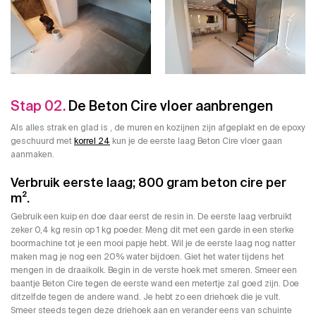
Stap 02.
De Beton Cire vloer aanbrengen
Als alles strak en glad is , de muren en kozijnen zijn afgeplakt en de epoxy
geschuurd met
korrel 24
kun je de eerste laag Beton Cire vloer gaan
aanmaken.
Verbruik eerste laag; 800 gram beton cire per
m².
Gebruik een kuip en doe daar eerst de resin in. De eerste laag verbruikt
zeker 0,4 kg resin op 1 kg poeder. Meng dit met een garde in een sterke
boormachine tot je een mooi papje hebt. Wil je de eerste laag nog natter
maken mag je nog een 20% water bijdoen. Giet het water tijdens het
mengen in de draaikolk. Begin in de verste hoek met smeren. Smeer een
baantje Beton Cire tegen de eerste wand een metertje zal goed zijn. Doe
ditzelfde tegen de andere wand. Je hebt zo een driehoek die je vult.
Smeer steeds tegen deze driehoek aan en verander eens van schuinte