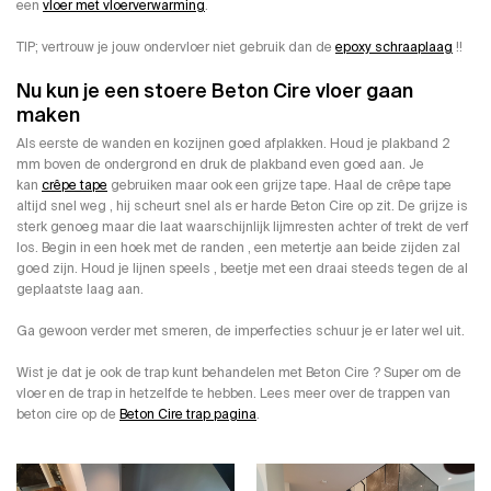
een
vloer met vloerverwarming
.
TIP; vertrouw je jouw ondervloer niet gebruik dan de
epoxy schraaplaag
!!
Nu kun je een stoere Beton Cire vloer gaan
maken
Als eerste de wanden en kozijnen goed afplakken. Houd je plakband 2
mm boven de ondergrond en druk de plakband even goed aan. Je
kan
crêpe tape
gebruiken maar ook een grijze tape. Haal de crêpe tape
altijd snel weg , hij scheurt snel als er harde Beton Cire op zit. De grijze is
sterk genoeg maar die laat waarschijnlijk lijmresten achter of trekt de verf
los. Begin in een hoek met de randen , een metertje aan beide zijden zal
goed zijn. Houd je lijnen speels , beetje met een draai steeds tegen de al
geplaatste laag aan.
Ga gewoon verder met smeren, de imperfecties schuur je er later wel uit.
Wist je dat je ook de trap kunt behandelen met Beton Cire ? Super om de
vloer en de trap in hetzelfde te hebben. Lees meer over de trappen van
beton cire op de
Beton Cire trap pagina
.