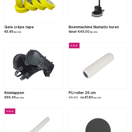
Gele crêpe tape
Boenmachine Numatic huren
€
3,95
Vanaf:
€
45,00
incl. btw
incl. btw
SALE
Knielappen
PU roller 25 cm
Oorspronkelijke
Huidige
€
55,45
€
8,80
€
7,80
incl. btw
incl. btw
prijs
prijs
was:
is:
SALE
€8,80.
€7,80.