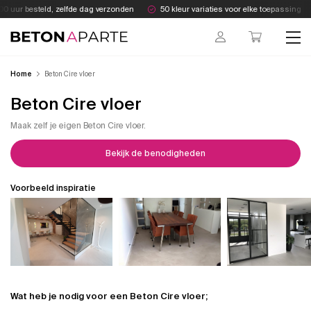
Skip
 uur besteld, zelfde dag verzonden
50 kleur variaties voor elke toepassing
to
content
Beton Aparte
Home
Beton Cire vloer
Beton Cire vloer
Maak zelf je eigen Beton Cire vloer.
Bekijk de benodigheden
Voorbeeld inspiratie
Wat heb je nodig voor een Beton Cire vloer;