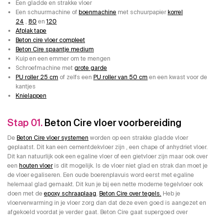
Een gladde en strakke vloer
Een schuurmachine of
boenmachine
met schuurpapier
korrel
24
,
80
en
120
Afplak tape
Beton cire vloer compleet
Beton Cire spaantje medium
Kuip en een emmer om te mengen
Schroefmachine met
grote garde
PU roller 25 cm
of zelfs een
PU roller van 50 cm
en een kwast voor de
kantjes
Knielappen
Stap 01.
Beton Cire vloer voorbereiding
De
Beton Cire vloer systemen
worden op een strakke gladde vloer
geplaatst. Dit kan een cementdekvloer zijn , een chape of anhydriet vloer.
Dit kan natuurlijk ook een egaline vloer of een gietvloer zijn maar ook over
een
houten vloer
is dit mogelijk. Is de vloer niet glad en strak dan moet je
de vloer egaliseren. Een oude boerenplavuis word eerst met egaline
helemaal glad gemaakt. Dit kun je bij een nette moderne tegelvloer ook
doen met de
epoxy schraaplaag
.
Beton Cire over tegels.
Heb je
vloerverwarming in je vloer zorg dan dat deze even goed is aangezet en
afgekoeld voordat je verder gaat. Beton Cire gaat supergoed over