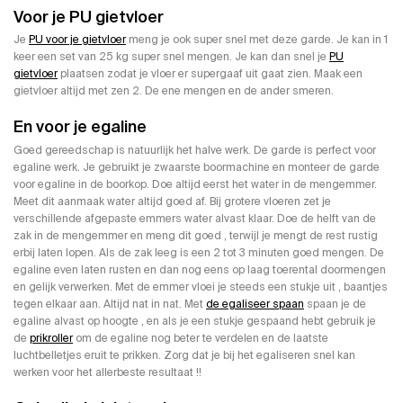
Voor je PU gietvloer
Je
PU voor je gietvloer
meng je ook super snel met deze garde. Je kan in 1
keer een set van 25 kg super snel mengen. Je kan dan snel je
PU
gietvloer
plaatsen zodat je vloer er supergaaf uit gaat zien. Maak een
gietvloer altijd met zen 2. De ene mengen en de ander smeren.
En voor je egaline
Goed gereedschap is natuurlijk het halve werk. De garde is perfect voor
egaline werk. Je gebruikt je zwaarste boormachine en monteer de garde
voor egaline in de boorkop. Doe altijd eerst het water in de mengemmer.
Meet dit aanmaak water altijd goed af. Bij grotere vloeren zet je
verschillende afgepaste emmers water alvast klaar. Doe de helft van de
zak in de mengemmer en meng dit goed , terwijl je mengt de rest rustig
erbij laten lopen. Als de zak leeg is een 2 tot 3 minuten goed mengen. De
egaline even laten rusten en dan nog eens op laag toerental doormengen
en gelijk verwerken. Met de emmer vloei je steeds een stukje uit , baantjes
tegen elkaar aan. Altijd nat in nat. Met
de egaliseer spaan
spaan je de
egaline alvast op hoogte , en als je een stukje gespaand hebt gebruik je
de
prikroller
om de egaline nog beter te verdelen en de laatste
luchtbelletjes eruit te prikken. Zorg dat je bij het egaliseren snel kan
werken voor het allerbeste resultaat !!