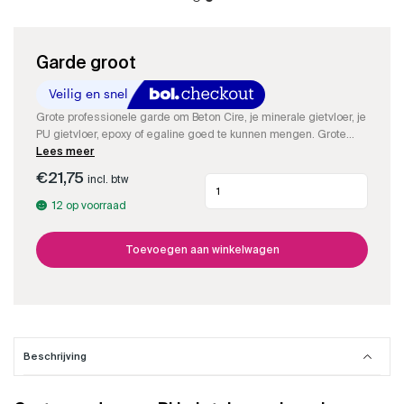
Garde groot
Grote professionele garde om Beton Cire, je minerale gietvloer, je
PU gietvloer, epoxy of egaline goed te kunnen mengen. Grote
garde om snel hele emmers PU, hele zakken egaline , grote sets
Lees meer
epoxy of Beton Cire snel te kunnen mengen.
€
21,75
incl. btw
Garde
groot
12 op voorraad
aantal
Toevoegen aan winkelwagen
Beschrijving