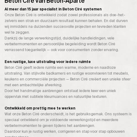
Beton Ciré van Beton-Aparte
Al meer dan 15 jaar specialist in Beton Ciré systemen
Onze Beton Ciré is ontwikkeld zodat zowel professionals als doe-het-
zelvers een strak en duurzaam resultaat kunnen behalen. En dat durven
wij inmiddels na duizenden succesvolle projecten en tevreden klanten
wel te zeggen.
Dankzij de lange verwerkingstijd, duidelijke handleidingen, vele
verbetermomenten en persoonlijke begeleiding wordt Beton Ciré
verrassend toegankelijk — ook voor consumenten zonder ervaring.
Een rustige, luxe uitstraling voor iedere ruimte
Beton Ciré geeft iedere ruimte een warme, moderne en naadloze
uitstraling. Van stijlvolle badkamers en rustige woonvloeren tot meubels,
keukens en commerciële projecten — Beton Ciré creëert een unieke sfeer
met een ambachtelijke afwerking.
Door het handmatige aanbrengen ontstaat iedere keer een uniek
oppervlak met subtiele kleurnuances en natuurlijke texturen.
Ontwikkeld om prettig mee te werken
Wat onze Beton Ciré onderscheidt, is het gebruiksgemak. Ons systeem is
speciaal ontwikkeld om je voldoende verwerkingstijd en meerdere
verbetermomenten te geven tijdens het aanbrengen.
Daardoor kun je rustig werken, corrigeren en stap voor stap opbouwen