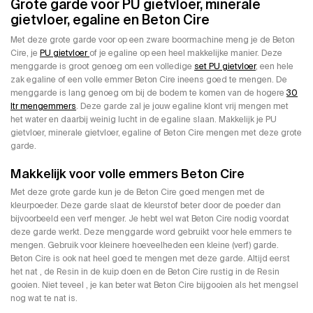
Grote garde voor PU gietvloer, minerale
gietvloer, egaline en Beton Cire
Met deze grote garde voor op een zware boormachine meng je de Beton
Cire, je
PU gietvloer
of je egaline op een heel makkelijke manier. Deze
menggarde is groot genoeg om een volledige
set PU gietvloer
, een hele
zak egaline of een volle emmer Beton Cire ineens goed te mengen. De
menggarde is lang genoeg om bij de bodem te komen van de hogere
30
ltr mengemmers
. Deze garde zal je jouw egaline klont vrij mengen met
het water en daarbij weinig lucht in de egaline slaan. Makkelijk je PU
gietvloer, minerale gietvloer, egaline of Beton Cire mengen met deze grote
garde.
Makkelijk voor volle emmers Beton Cire
Met deze grote garde kun je de Beton Cire goed mengen met de
kleurpoeder. Deze garde slaat de kleurstof beter door de poeder dan
bijvoorbeeld een verf menger. Je hebt wel wat Beton Cire nodig voordat
deze garde werkt. Deze menggarde word gebruikt voor hele emmers te
mengen. Gebruik voor kleinere hoeveelheden een kleine (verf) garde.
Beton Cire is ook nat heel goed te mengen met deze garde. Altijd eerst
het nat , de Resin in de kuip doen en de Beton Cire rustig in de Resin
gooien. Niet teveel , je kan beter wat Beton Cire bijgooien als het mengsel
nog wat te nat is.