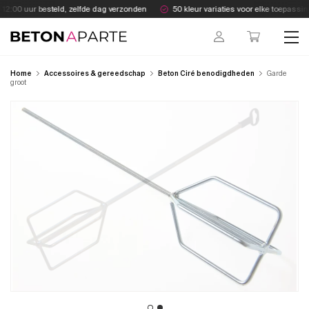
Skip
2:00 uur besteld, zelfde dag verzonden
50 kleur variaties voor elke toepassing
to
content
Beton Aparte
Home
Accessoires & gereedschap
Beton Ciré benodigdheden
Garde
groot