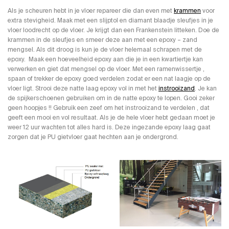
Als je scheuren hebt in je vloer repareer die dan even met
krammen
voor
extra stevigheid. Maak met een slijptol en diamant blaadje sleufjes in je
vloer loodrecht op de vloer. Je krijgt dan een Frankenstein litteken. Doe de
krammen in de sleufjes en smeer deze aan met een epoxy – zand
mengsel. Als dit droog is kun je de vloer helemaal schrapen met de
epoxy. Maak een hoeveelheid epoxy aan die je in een kwartiertje kan
verwerken en giet dat mengsel op de vloer. Met een ramenwissertje ,
spaan of trekker de epoxy goed verdelen zodat er een nat laagje op de
vloer ligt. Strooi deze natte laag epoxy vol in met het
instrooizand
. Je kan
de spijkerschoenen gebruiken om in de natte epoxy te lopen. Gooi zeker
geen hoopjes !! Gebruik een zeef om het instrooizand te verdelen , dat
geeft een mooi en vol resultaat. Als je de hele vloer hebt gedaan moet je
weer 12 uur wachten tot alles hard is. Deze ingezande epoxy laag gaat
zorgen dat je PU gietvloer gaat hechten aan je ondergrond.