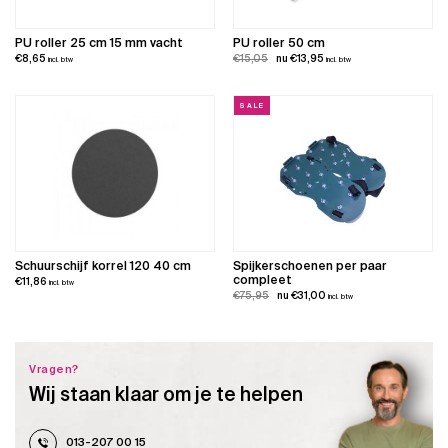
PU roller 25 cm 15 mm vacht
PU roller 50 cm
Oorspronkelijke
Huidige
€
8,65
€
15,05
€
13,95
incl. btw
incl. btw
prijs
prijs
was:
is:
SALE
€15,05.
€13,95.
Schuurschijf korrel 120 40 cm
Spijkerschoenen per paar
compleet
€
11,86
incl. btw
Oorspronkelijke
Huidige
€
75,95
€
31,00
incl. btw
prijs
prijs
was:
is:
€75,95.
€31,00.
Vragen?
Wij staan klaar om je te helpen
013-207 00 15