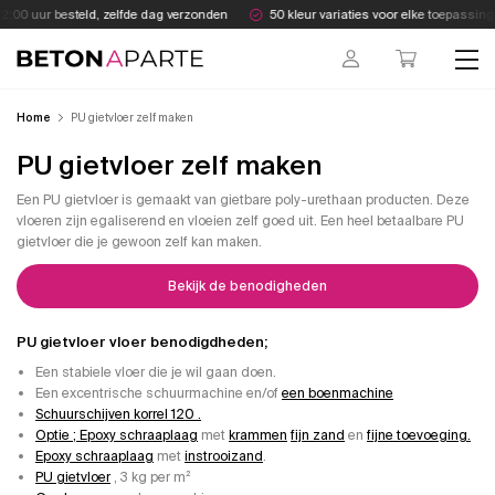
Skip
:00 uur besteld, zelfde dag verzonden
50 kleur variaties voor elke toepassing
to
content
Beton Aparte
Home
PU gietvloer zelf maken
PU gietvloer zelf maken
Een PU gietvloer is gemaakt van gietbare poly-urethaan producten. Deze
vloeren zijn egaliserend en vloeien zelf goed uit. Een heel betaalbare PU
gietvloer die je gewoon zelf kan maken.
Bekijk de benodigheden
PU gietvloer vloer benodigdheden;
Een stabiele vloer die je wil gaan doen.
Een excentrische schuurmachine en/of
een boenmachine
Schuurschijven korrel 120 .
Optie ; Epoxy schraaplaag
met
krammen
fijn zand
en
fijne toevoeging.
Epoxy schraaplaag
met
instrooizand
.
PU gietvloer
, 3 kg per m²