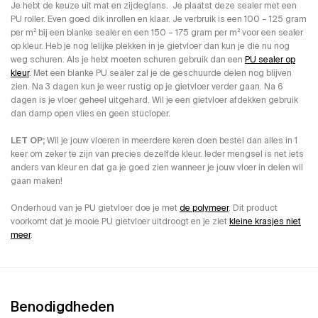
Je hebt de keuze uit mat en zijdeglans. Je plaatst deze sealer met een
PU roller. Even goed dik inrollen en klaar. Je verbruik is een 100 – 125 gram
per m² bij een blanke sealer en een 150 – 175 gram per m² voor een sealer
op kleur. Heb je nog lelijke plekken in je gietvloer dan kun je die nu nog
weg schuren. Als je hebt moeten schuren gebruik dan een
PU sealer op
kleur
. Met een blanke PU sealer zal je de geschuurde delen nog blijven
zien. Na 3 dagen kun je weer rustig op je gietvloer verder gaan. Na 6
dagen is je vloer geheel uitgehard. Wil je een gietvloer afdekken gebruik
dan damp open vlies en geen stucloper.
LET OP;
Wil je jouw vloeren in meerdere keren doen bestel dan alles in 1
keer om zeker te zijn van precies dezelfde kleur. Ieder mengsel is net iets
anders van kleur en dat ga je goed zien wanneer je jouw vloer in delen wil
gaan maken!
Onderhoud van je PU gietvloer doe je met
de polymeer
. Dit product
voorkomt dat je mooie PU gietvloer uitdroogt en je ziet
kleine krasjes niet
meer
.
Benodigdheden