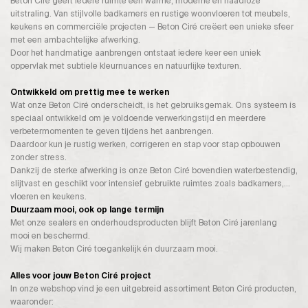
Beton Ciré geeft iedere ruimte een warme, moderne en naadloze
uitstraling. Van stijlvolle badkamers en rustige woonvloeren tot meubels,
keukens en commerciële projecten — Beton Ciré creëert een unieke sfeer
met een ambachtelijke afwerking.
Door het handmatige aanbrengen ontstaat iedere keer een uniek
oppervlak met subtiele kleurnuances en natuurlijke texturen.
Ontwikkeld om prettig mee te werken
Wat onze Beton Ciré onderscheidt, is het gebruiksgemak. Ons systeem is
speciaal ontwikkeld om je voldoende verwerkingstijd en meerdere
verbetermomenten te geven tijdens het aanbrengen.
Daardoor kun je rustig werken, corrigeren en stap voor stap opbouwen
zonder stress.
Dankzij de sterke afwerking is onze Beton Ciré bovendien waterbestendig,
slijtvast en geschikt voor intensief gebruikte ruimtes zoals badkamers,
vloeren en keukens.
Duurzaam mooi, ook op lange termijn
Met onze sealers en onderhoudsproducten blijft Beton Ciré jarenlang
mooi en beschermd.
Wij maken Beton Ciré toegankelijk én duurzaam mooi.
Alles voor jouw Beton Ciré project
In onze webshop vind je een uitgebreid assortiment Beton Ciré producten,
waaronder: