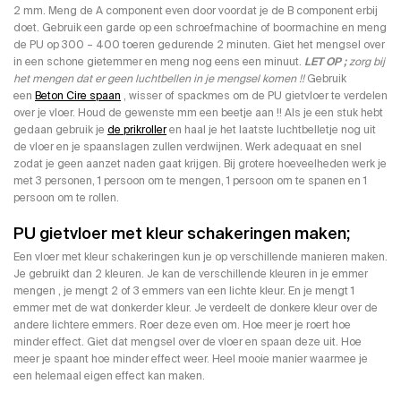
2 mm. Meng de A component even door voordat je de B component erbij
doet. Gebruik een garde op een schroefmachine of boormachine en meng
de PU op 300 – 400 toeren gedurende 2 minuten. Giet het mengsel over
in een schone gietemmer en meng nog eens een minuut.
LET OP ;
zorg bij
het mengen dat er geen luchtbellen in je mengsel komen !!
Gebruik
een
Beton Cire spaan
, wisser of spackmes om de PU gietvloer te verdelen
over je vloer. Houd de gewenste mm een beetje aan !! Als je een stuk hebt
gedaan gebruik je
de prikroller
en haal je het laatste luchtbelletje nog uit
de vloer en je spaanslagen zullen verdwijnen. Werk adequaat en snel
zodat je geen aanzet naden gaat krijgen. Bij grotere hoeveelheden werk je
met 3 personen, 1 persoon om te mengen, 1 persoon om te spanen en 1
persoon om te rollen.
PU gietvloer met kleur schakeringen maken;
Een vloer met kleur schakeringen kun je op verschillende manieren maken.
Je gebruikt dan 2 kleuren. Je kan de verschillende kleuren in je emmer
mengen , je mengt 2 of 3 emmers van een lichte kleur. En je mengt 1
emmer met de wat donkerder kleur. Je verdeelt de donkere kleur over de
andere lichtere emmers. Roer deze even om. Hoe meer je roert hoe
minder effect. Giet dat mengsel over de vloer en spaan deze uit. Hoe
meer je spaant hoe minder effect weer. Heel mooie manier waarmee je
een helemaal eigen effect kan maken.