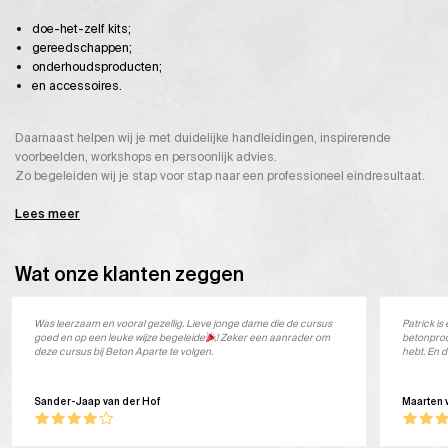
doe-het-zelf kits;
gereedschappen;
onderhoudsproducten;
en accessoires.
Daarnaast helpen wij je met duidelijke handleidingen, inspirerende
voorbeelden, workshops en persoonlijk advies.
Zo begeleiden wij je stap voor stap naar een professioneel eindresultaat.
Lees meer
Wat onze klanten zeggen
Was leerzaam en vooral gezellig. Lieve jonge dame die de cursus
Patrick i
goed en op een leuke wijze begeleide
! Zeker een aanrader om
betonprod
deze cursus bij Beton Aparte te volgen.
hebt. En d
Sander-Jaap van der Hof
Maarten 