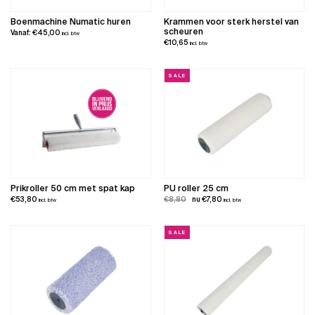
Boenmachine Numatic huren
Krammen voor sterk herstel van
scheuren
Vanaf:
€
45,00
incl. btw
€
10,65
incl. btw
SALE
Prikroller 50 cm met spat kap
PU roller 25 cm
Oorspronkelijke
Huidige
€
53,80
€
8,80
€
7,80
incl. btw
incl. btw
prijs
prijs
was:
is:
SALE
€8,80.
€7,80.