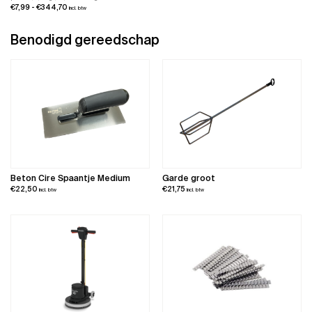
€7,50
Prijsklasse:
€
7,99
-
€
344,70
incl. btw
tot
€7,99
€211,75
tot
Benodigd gereedschap
€344,70
Beton Cire Spaantje Medium
Garde groot
€
22,50
€
21,75
incl. btw
incl. btw