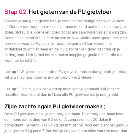
Stap 02.
Het gieten van de PU gietvloer
Voordat je kan gaan gieten haal je eerst het overtollige zand van je vloer
af. Gebruik een veger en blik om het meeste zand eraf te halen en weg te
doen. Stofzuig je vloer even goed zodat alle zandkorreltjes echt weg zijn.
Doe dit heel precies !! Je hebt nu een stroeve vlakke ondergrond met veel
oppervlak waar de PU gietvloer goed op gemaakt kan worden. Je
ondervloer zuigt niet meer en de PU gietvloer kan goed hechten op je
ondergrond. Heb je met het instrooien hoopjes gegooid schuur die dan
weg met korrel 24.
Let op !!
Wil je een heel strakke PU gietvloer maken dan gebruik je 1 kleur,
wil je wat schakeringen in je vloer gebruik je 2 kleuren.
Let op !!
Een PU gietvloer word op maat voor je gemaakt. Wil je exact
dezelfde kleur bestel dan in 1 keer alle PU gietvloer die je nodig hebt.
Zijde zachte egale PU gietvloer maken ;
Deze PU gietvloer maak je met poly-urethaan. Deze poly-urethaan heeft
een mengverhouding van 80 delen A component en 20 delen B
component. Je verbruik is 1,4 kg per mm per m². Voor een gietvloer gebruik
je ongeveer 3 kg per m². Dan heb je ongeveer een dikte van iets meer dan