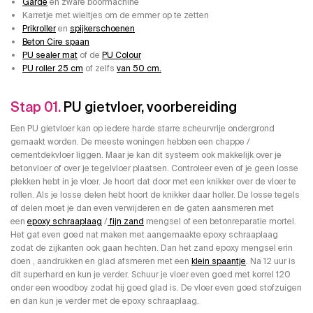
Garde
en zware boormachine
Karretje met wieltjes om de emmer op te zetten
Prikroller
en
spijkerschoenen
Beton Cire spaan
PU sealer mat
of de
PU Colour
PU roller 25 cm
of zelfs
van 50 cm.
Stap 01.
PU gietvloer, voorbereiding
Een PU gietvloer kan op iedere harde starre scheurvrije ondergrond
gemaakt worden. De meeste woningen hebben een chappe /
cementdekvloer liggen. Maar je kan dit systeem ook makkelijk over je
betonvloer of over je tegelvloer plaatsen. Controleer even of je geen losse
plekken hebt in je vloer. Je hoort dat door met een knikker over de vloer te
rollen. Als je losse delen hebt hoort de knikker daar holler. De losse tegels
of delen moet je dan even verwijderen en de gaten aansmeren met
een
epoxy schraaplaag
/
fijn zand
mengsel of een betonreparatie mortel.
Het gat even goed nat maken met aangemaakte epoxy schraaplaag
zodat de zijkanten ook gaan hechten. Dan het zand epoxy mengsel erin
doen , aandrukken en glad afsmeren met een
klein spaantje
. Na 12 uur is
dit superhard en kun je verder. Schuur je vloer even goed met korrel 120
onder een woodboy zodat hij goed glad is. De vloer even goed stofzuigen
en dan kun je verder met de epoxy schraaplaag.