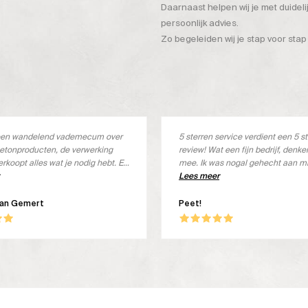
Daarnaast helpen wij je met duidel
persoonlijk advies.
Zo begeleiden wij je stap voor stap
s een wandelend vademecum over
5 sterren service verdient een 5 s
etonproducten, de verwerking
review! Wat een fijn bedrijf, denk
erkoopt alles wat je nodig hebt. En
mee. Ik was nogal gehecht aan m
s ook goed
merk, maar deze wordt niet meer 
Lees meer
Met een kleine aanpassing het jui
product ontvangen, geheel kostel
van Gemert
Peet!
ben om! Wat een goed product, in 
Beton Ciré. Goed verwerkbaar, lek
en een prachtige uitstraling. Top!