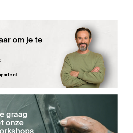
aar om je te
5
parte.nl
je graag
t onze
orkshops