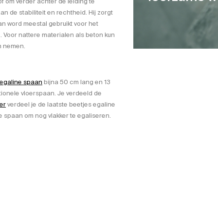
f om verder achter de leiding te
 de stabiliteit en rechtheid. Hij zorgt
an word meestal gebruikt voor het
 Voor nattere materialen als beton kun
an nemen.
egaline spaan
bijna 50 cm lang en 13
tionele vloerspaan. Je verdeeld de
ler
verdeel je de laatste beetjes egaline
kke spaan om nog vlakker te egaliseren.