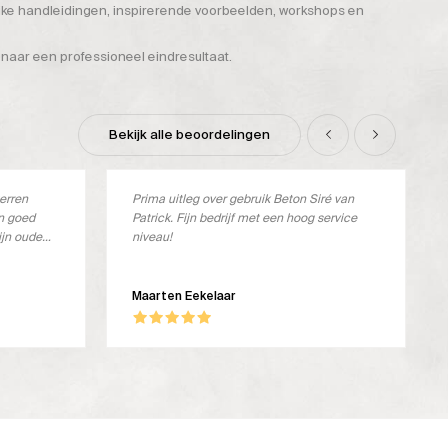
ijke handleidingen, inspirerende voorbeelden, workshops en
 naar een professioneel eindresultaat.
Bekijk alle beoordelingen
terren
Prima uitleg over gebruik Beton Siré van
en goed
Patrick. Fijn bedrijf met een hoog service
ijn oude
niveau!
verkocht.
ste
oos en ik
Maarten Eekelaar
dit geval
ker stevig