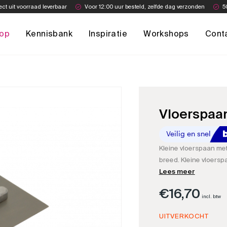
ect uit voorraad leverbaar
Voor 12:00 uur besteld, zelfde dag verzonden
5
op
Kennisbank
Inspiratie
Workshops
Cont
Vloerspaan
Kleine vloerspaan met
breed. Kleine vloersp
zo klein is kunt u vee
Lees meer
€
16,70
incl. btw
UITVERKOCHT