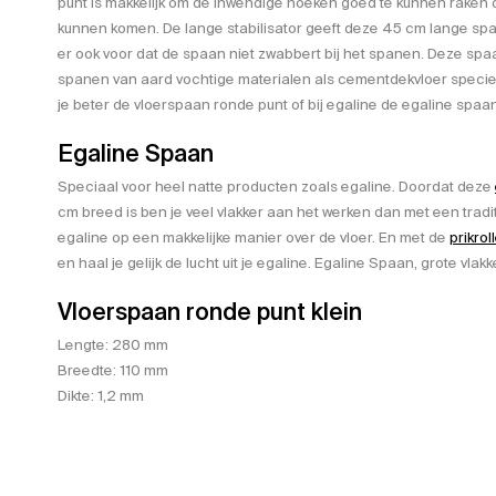
punt is makkelijk om de inwendige hoeken goed te kunnen raken o
kunnen komen. De lange stabilisator geeft deze 45 cm lange spaan
er ook voor dat de spaan niet zwabbert bij het spanen. Deze spa
spanen van aard vochtige materialen als cementdekvloer specie.
je beter de vloerspaan ronde punt of bij egaline de egaline spa
Egaline Spaan
Speciaal voor heel natte producten zoals egaline. Doordat deze
cm breed is ben je veel vlakker aan het werken dan met een tradi
egaline op een makkelijke manier over de vloer. En met de
prikrol
en haal je gelijk de lucht uit je egaline. Egaline Spaan, grote vla
Vloerspaan ronde punt klein
Lengte: 280 mm
Breedte: 110 mm
Dikte: 1,2 mm