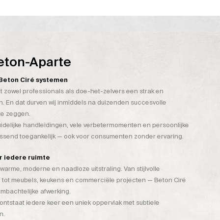
eton-Aparte
n Beton Ciré systemen
t zowel professionals als doe-het-zelvers een strak en
. En dat durven wij inmiddels na duizenden succesvolle
te zeggen.
duidelijke handleidingen, vele verbetermomenten en persoonlijke
assend toegankelijk — ook voor consumenten zonder ervaring.
or iedere ruimte
warme, moderne en naadloze uitstraling. Van stijlvolle
 tot meubels, keukens en commerciële projecten — Beton Ciré
mbachtelijke afwerking.
tstaat iedere keer een uniek oppervlak met subtiele
n.