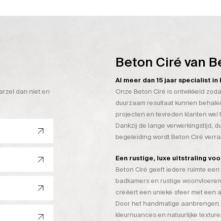
Beton Ciré van B
Al meer dan 15 jaar specialist i
arzel dan niet en
Onze Beton Ciré is ontwikkeld zoda
duurzaam resultaat kunnen behalen
projecten en tevreden klanten wel 
Dankzij de lange verwerkingstijd, 
begeleiding wordt Beton Ciré verr
Een rustige, luxe uitstraling vo
Beton Ciré geeft iedere ruimte een 
badkamers en rustige woonvloeren
creëert een unieke sfeer met een a
Door het handmatige aanbrengen on
kleurnuances en natuurlijke texture