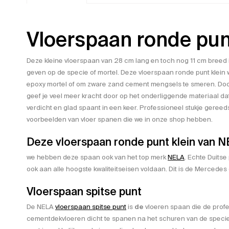
Vloerspaan ronde pun
Deze kleine vloerspaan van 28 cm lang en toch nog 11 cm breed 
geven op de specie of mortel. Deze vloerspaan ronde punt klein 
epoxy mortel of om zware zand cement mengsels te smeren. Doo
geef je veel meer kracht door op het onderliggende materiaal da
verdicht en glad spaant in een keer. Professioneel stukje gere
voorbeelden van vloer spanen die we in onze shop hebben.
Deze vloerspaan ronde punt klein van 
we hebben deze spaan ook van het top merk
NELA
. Echte Duitse
ook aan alle hoogste kwaliteitseisen voldaan. Dit is de Merced
Vloerspaan spitse punt
De NELA
vloerspaan spitse punt
is
de
vloeren spaan die de profe
cementdekvloeren dicht te spanen na het schuren van de speci