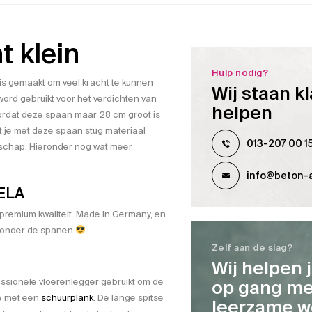
t klein
Hulp nodig?
is gemaakt om veel kracht te kunnen
Wij staan kl
word gebruikt voor het verdichten van
helpen
rdat deze spaan maar 28 cm groot is
t je met deze spaan stug materiaal
013-207 00 1
edschap. Hieronder nog wat meer
info@beton-a
NELA
 premium kwaliteit. Made in Germany, en
es onder de spanen
.
Zelf aan de slag?
Wij helpen 
ssionele vloerenlegger gebruikt om de
op gang me
e met een
schuurplank
. De lange spitse
leerzame w