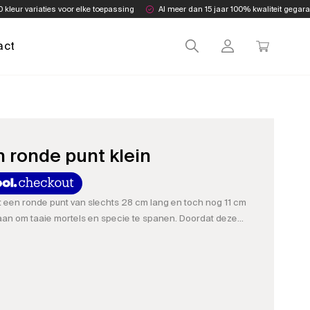
0 kleur variaties voor elke toepassing
Al meer dan 15 jaar 100% kwaliteit gegar
act
 ronde punt klein
 een ronde punt van slechts 28 cm lang en toch nog 11 cm
aan om taaie mortels en specie te spanen. Doordat deze
l kracht zetten op de mortel onder de spaan.