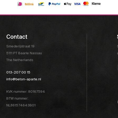
Contact
Smederijstraat 19
5111 PT Baarle Nassau
The Netherlands
013-207 00 15
info@beton-aparte.nl
KVK nummer: 80167594
BTW nummer:
NL861574643B01