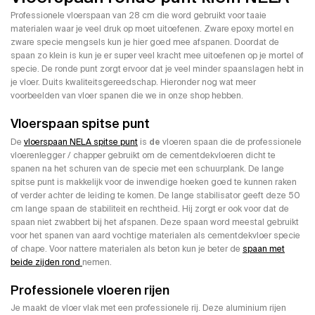
Professionele vloerspaan van 28 cm die word gebruikt voor taaie
materialen waar je veel druk op moet uitoefenen. Zware epoxy mortel en
zware specie mengsels kun je hier goed mee afspanen. Doordat de
spaan zo klein is kun je er super veel kracht mee uitoefenen op je mortel of
specie. De ronde punt zorgt ervoor dat je veel minder spaanslagen hebt in
je vloer. Duits kwaliteitsgereedschap. Hieronder nog wat meer
voorbeelden van vloer spanen die we in onze shop hebben.
Vloerspaan spitse punt
De
vloerspaan NELA spitse punt
is
de
vloeren spaan die de professionele
vloerenlegger / chapper gebruikt om de cementdekvloeren dicht te
spanen na het schuren van de specie met een schuurplank. De lange
spitse punt is makkelijk voor de inwendige hoeken goed te kunnen raken
of verder achter de leiding te komen. De lange stabilisator geeft deze 50
cm lange spaan de stabiliteit en rechtheid. Hij zorgt er ook voor dat de
spaan niet zwabbert bij het afspanen. Deze spaan word meestal gebruikt
voor het spanen van aard vochtige materialen als cementdekvloer specie
of chape. Voor nattere materialen als beton kun je beter de
spaan met
beide zijden rond
nemen.
Professionele vloeren rijen
Je maakt de vloer vlak met een professionele rij. Deze aluminium rijen