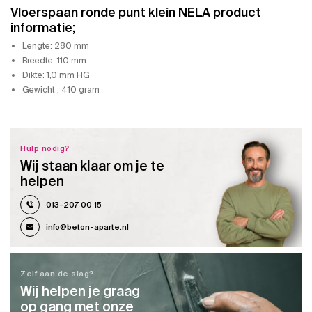
Vloerspaan ronde punt klein NELA product
informatie;
Lengte: 280 mm
Breedte: 110 mm
Dikte: 1,0 mm HG
Gewicht ; 410 gram
Hulp nodig?
Wij staan klaar om je te
helpen
013-207 00 15
info@beton-aparte.nl
Zelf aan de slag?
Wij helpen je graag
op gang met onze