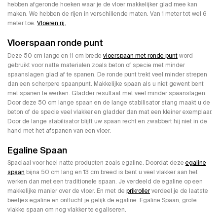
hebben afgeronde hoeken waar je de vloer makkelijker glad mee kan
maken. We hebben de rijen in verschillende maten. Van 1 meter tot wel 6
meter toe.
Vloeren rij.
Vloerspaan ronde punt
Deze 50 cm lange en 11 cm brede
vloerspaan met ronde punt
word
gebruikt voor natte materialen zoals beton of specie met minder
spaanslagen glad af te spanen. De ronde punt trekt veel minder strepen
dan een scherpere spaanpunt. Makkelijke spaan als u niet gewent bent
met spanen te werken. Gladder resultaat met veel minder spaanslagen.
Door deze 50 cm lange spaan en de lange stabilisator stang maakt u de
beton of de specie veel vlakker en gladder dan mat een kleiner exemplaar.
Door de lange stabilisator blijft uw spaan recht en zwabbert hij niet in de
hand met het afspanen van een vloer.
Egaline Spaan
Spaciaal voor heel natte producten zoals egaline. Doordat deze
egaline
spaan
bijna 50 cm lang en 13 cm breed is bent u veel vlakker aan het
werken dan met een traditionele spaan. Je verdeeld de egaline op een
makkelijke manier over de vloer. En met de
prikroller
verdeel je de laatste
beetjes egaline en ontlucht je gelijk de egaline. Egaline Spaan, grote
vlakke spaan om nog vlakker te egaliseren.