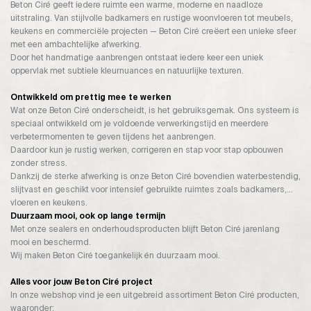
Beton Ciré geeft iedere ruimte een warme, moderne en naadloze
uitstraling. Van stijlvolle badkamers en rustige woonvloeren tot meubels,
keukens en commerciële projecten — Beton Ciré creëert een unieke sfeer
met een ambachtelijke afwerking.
Door het handmatige aanbrengen ontstaat iedere keer een uniek
oppervlak met subtiele kleurnuances en natuurlijke texturen.
Ontwikkeld om prettig mee te werken
Wat onze Beton Ciré onderscheidt, is het gebruiksgemak. Ons systeem is
speciaal ontwikkeld om je voldoende verwerkingstijd en meerdere
verbetermomenten te geven tijdens het aanbrengen.
Daardoor kun je rustig werken, corrigeren en stap voor stap opbouwen
zonder stress.
Dankzij de sterke afwerking is onze Beton Ciré bovendien waterbestendig,
slijtvast en geschikt voor intensief gebruikte ruimtes zoals badkamers,
vloeren en keukens.
Duurzaam mooi, ook op lange termijn
Met onze sealers en onderhoudsproducten blijft Beton Ciré jarenlang
mooi en beschermd.
Wij maken Beton Ciré toegankelijk én duurzaam mooi.
Alles voor jouw Beton Ciré project
In onze webshop vind je een uitgebreid assortiment Beton Ciré producten,
waaronder: