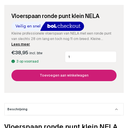
Vloerspaan ronde punt klein NELA
Kleine professionele vloerspaan van NELA met een ronde punt
van slechts 28 cm lang en toch nog 11 cm breed. Kleine
krachtpatser die super stevig is.
Lees meer
€
38,95
incl. btw
Vloerspaan
ronde
3 op voorraad
punt
klein
NELA
Toevoegen aan winkelwagen
aantal
Beschrijving
Vloerspaan ronde punt klein NELA