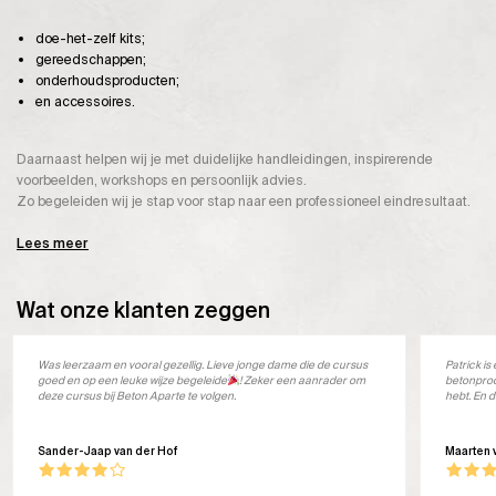
doe-het-zelf kits;
gereedschappen;
onderhoudsproducten;
en accessoires.
Daarnaast helpen wij je met duidelijke handleidingen, inspirerende
voorbeelden, workshops en persoonlijk advies.
Zo begeleiden wij je stap voor stap naar een professioneel eindresultaat.
Lees meer
Wat onze klanten zeggen
Was leerzaam en vooral gezellig. Lieve jonge dame die de cursus
Patrick i
goed en op een leuke wijze begeleide
! Zeker een aanrader om
betonprod
deze cursus bij Beton Aparte te volgen.
hebt. En d
Sander-Jaap van der Hof
Maarten 