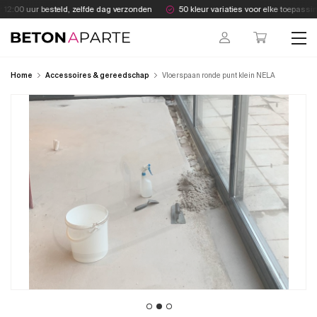
Skip
12:00 uur besteld, zelfde dag verzonden
50 kleur variaties voor elke toepassing
to
content
Beton Aparte
Home
Accessoires & gereedschap
Vloerspaan ronde punt klein NELA