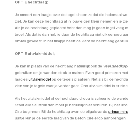
OPTIE hechtlaag;
Je smeert een laagje over de tegels heen zodat die helemaal weg
ziet. Je kan deze hechtlaag al in jouw eigen kleur nemen en je ziet
Als je de hechtlaag geplaatst hebt dan mag je geen tegel voeg m
tegel. Als dat is dan heb je daar de hechtlaag niet dik genoeg aan
onvlak geweest. In het filmpje heeft de klant de hechtlaag gebruik
OPTIE uitvlakmiddel;
Je kan in plaats van de hechtlaag natuurlijk ook de
veel goedkope
gebruiken om je wanden strak te maken. Even goed primeren me
laagjes
uitvlakmiddel
op de tegels plaatsen. Net als bij de hecht
zien van je tegels voor je verder gaat. Ons uitvlakmiddel is er slech
Als het uitvlakmiddel of de hechtlaag droog is schuur je de wand
Staat alles al strak dan moet je natuurlijk niet schuren. Bij het uit
Cire beginnen. Bij de hechtlaag even de bijgeleverde
primer min
uurtje kun je de eerste laag van de Beton Cire erop aanbrengen.