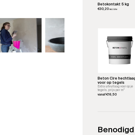
Betokontakt 5 kg
€
30,20
incl. btw
Beton Cire hechtlaa
voor op tegels
Extra uitvullaag voor op je
tegels, prijs per m²
vanaf
€
16,50
Dit
product
heeft
meerdere
variaties.
Benodigd
Deze
optie