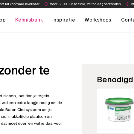
ect uit voorraad leverbaar
Voor 12:00 uur besteld, zelfde dag verzonden
5
op
Kennisbank
Inspiratie
Workshops
Cont
zonder te
Benodigd
 slopen, laat dan je tegels
t wel een extra laagje nodig om de
ale Beton Cire systeem om je
eel makkelijk te plaatsen en
e dat moet doen en wat je daarvoor