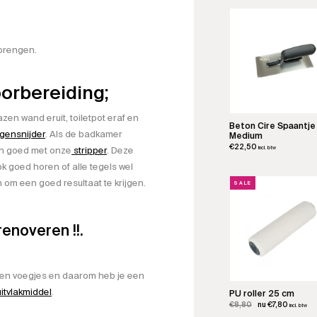
kan
gekozen
worden
op
 brengen.
de
productpagina
orbereiding;
azen wand eruit, toiletpot eraf en
Beton Cire Spaantje
egensnijder
. Als de badkamer
Medium
€
22,50
ven goed met onze
stripper
. Deze
incl. btw
k goed horen of alle tegels wel
 om een goed resultaat te krijgen.
SALE
enoveren !!.
bben voegjes en daarom heb je een
uitvlakmiddel
.
PU roller 25 cm
Oorspronkelijke
Huidige
€
8,80
€
7,80
incl. btw
prijs
prijs