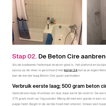
Stap 02.
De Beton Cire aanbre
Als de badkamer helemaal strak en glad is , het plafond en kozijn
epoxy op de vloer is geschuurd met
korrel 24
kun je je eigen Be
kan de eerste laag Beton Cire gaan aanmaken.
Verbruik eerste laag; 500 gram beton ci
Gebruik een kuip of emmer en doe daar eerst de resin in. De eers
375 gram resin op 1 kg poeder. Meng dit met een garde in een s
papje hebt. Begin in de verste hoek met smeren. Smeer een baan