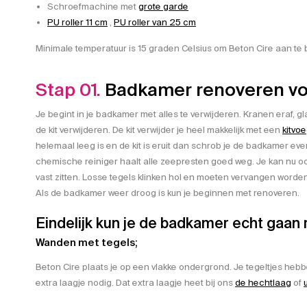
Schroefmachine met
grote garde
PU roller 11 cm
,
PU roller van 25 cm
Minimale temperatuur is 15 graden Celsius om Beton Cire aan te
Stap 01.
Badkamer renoveren vo
Je begint in je badkamer met alles te verwijderen. Kranen eraf, gl
de kit verwijderen. De kit verwijder je heel makkelijk met een
kitvo
helemaal leeg is en de kit is eruit dan schrob je de badkamer e
chemische reiniger haalt alle zeepresten goed weg. Je kan nu oo
vast zitten. Losse tegels klinken hol en moeten vervangen worden
Als de badkamer weer droog is kun je beginnen met renoveren.
Eindelijk kun je de badkamer echt gaan r
Wanden met tegels;
Beton Cire plaats je op een vlakke ondergrond. Je tegeltjes he
extra laagje nodig. Dat extra laagje heet bij ons
de hechtlaag
of