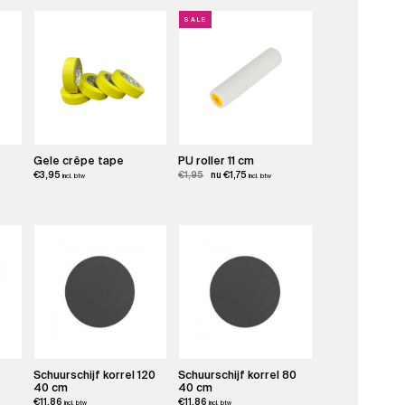
SALE
Gele crêpe tape
PU roller 11 cm
Oorspronkelijke
Huidige
€
3,95
€
1,95
€
1,75
incl. btw
incl. btw
prijs
prijs
was:
is:
€1,95.
€1,75.
Schuurschijf korrel 120
Schuurschijf korrel 80
40 cm
40 cm
€
11,86
€
11,86
incl. btw
incl. btw