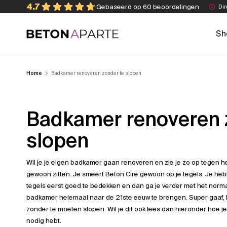
Skip
4.7
Gebaseerd op 60 beoordelingen
Dir
to
content
Sh
Beton Aparte
Home
Badkamer renoveren zonder te slopen
Badkamer renoveren 
slopen
Wil je je eigen badkamer gaan renoveren en zie je zo op tegen het
gewoon zitten. Je smeert Beton Cire gewoon op je tegels. Je heb
tegels eerst goed te bedekken en dan ga je verder met het norm
badkamer helemaal naar de 21ste eeuw te brengen. Super gaaf, h
zonder te moeten slopen. Wil je dit ook lees dan hieronder hoe j
nodig hebt.