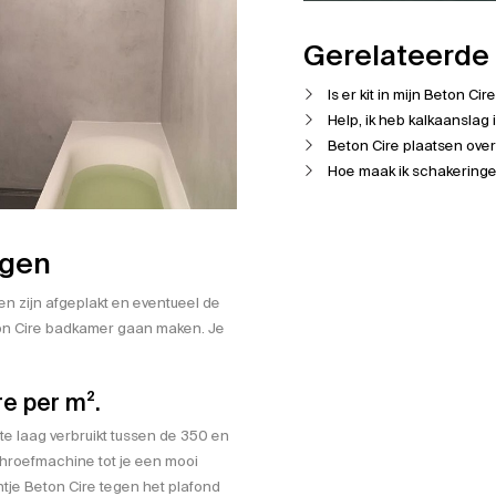
Gerelateerde 
Is er kit in mijn Beton Cir
Help, ik heb kalkaanslag 
Beton Cire plaatsen over
Hoe maak ik schakeringen
ngen
en zijn afgeplakt en eventueel de
ton Cire badkamer gaan maken. Je
re per m².
te laag verbruikt tussen de 350 en
chroefmachine tot je een mooi
tje Beton Cire tegen het plafond