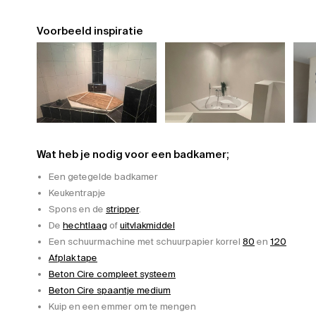
Voorbeeld inspiratie
Wat heb je nodig voor een badkamer;
Een getegelde badkamer
Keukentrapje
Spons en de
stripper
.
De
hechtlaag
of
uitvlakmiddel
Een schuurmachine met schuurpapier korrel
80
en
120
Afplak tape
Beton Cire compleet systeem
Beton Cire spaantje medium
Kuip en een emmer om te mengen