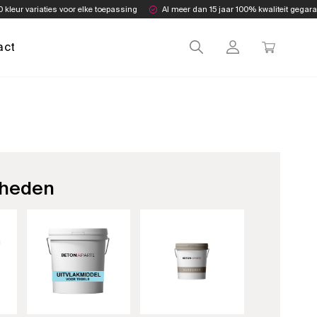
0 kleur variaties voor elke toepassing
Al meer dan 15 jaar 100% kwaliteit gegar
act
heden