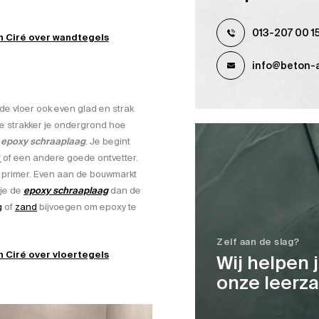
013-207 00 1
n Ciré over wandtegels
info@beton-a
de vloer ook even glad en strak
oe strakker je ondergrond hoe
e
epoxy schraaplaag
. Je begint
r
of een andere goede ontvetter.
 primer. Even aan de bouwmarkt
je de
epoxy schraaplaag
dan de
g
of
zand
bijvoegen om epoxy te
Zelf aan de slag?
 Ciré over vloertegels
Wij helpen 
onze leerz