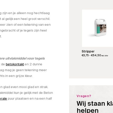
was:
is:
€8,80.
€7,80.
 zijn en je alleen nog hechtlaag
 al gelijk een heel groot verschil.
eer zien of een tekening van een
gebracht of je tegels zijn heel
t.
Stripper
Prijsklas
€
3,75
-
€
54,50
incl. btw
re uitvlakmiddel voor tegels
€3,75
t de
betokontakt
en 2 dunne
tot
€54,50
laag mag je geen tekening meer
ts in een grijze kleur.
en glad even mooi glad en strak.
vlakmiddel kun je gelijk met de Beton
Vragen?
erale
puur plaatsen en na een half
Wij staan kl
helpen