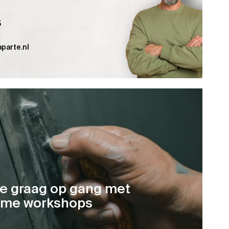
5
parte.nl
je graag op gang met
ame workshops