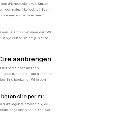
 een driehoek die je vult. Smeer
 een natuurlijke look te krijgen.
ijk ook een emmertje en een
s aan !! Gebruik niet meer dan 500
! Heb je een stukje dat je niet zo
Cire aanbrengen
it het beste doen met een
at gaat super snel. Hoe gladder je
en in je badkamer. Wil je een
beton cire per m².
m dikke lagen te smeren !! Bij de
tweede laag tussen de 250 en 400