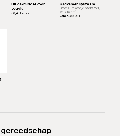
Uitvlakmiddel voor
Badkamer systeem
tegels
Beton Ciré voor je badkamer,
prijs per m²
€
3,40
incl. btw
vanaf
€
38,50
Dit
product
heeft
meerdere
variaties.
Deze
optie
kan
gekozen
worden
op
g
de
productpagina
 gereedschap