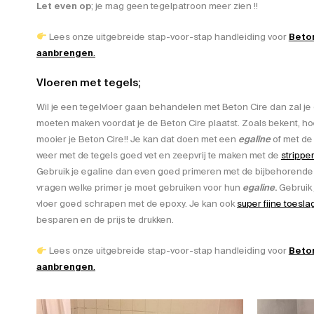
Let even op
; je mag geen tegelpatroon meer zien !!
Lees onze uitgebreide stap-voor-stap handleiding voor
Beto
aanbrengen
.
Vloeren met tegels;
Wil je een tegelvloer gaan behandelen met Beton Cire dan zal je 
moeten maken voordat je de Beton Cire plaatst. Zoals bekent, h
mooier je Beton Cire!! Je kan dat doen met een
egaline
of met d
weer met de tegels goed vet en zeepvrij te maken met de
strippe
Gebruik je egaline dan even goed primeren met de bijbehorende
vragen welke primer je moet gebruiken voor hun
egaline
.
Gebruik 
vloer goed schrapen met de epoxy. Je kan ook
super fijne toesla
besparen en de prijs te drukken.
Lees onze uitgebreide stap-voor-stap handleiding voor
Beton
aanbrengen
.