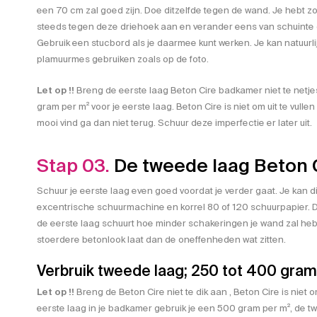
een 70 cm zal goed zijn. Doe ditzelfde tegen de wand. Je hebt zo
steeds tegen deze driehoek aan en verander eens van schuinte om
Gebruik een stucbord als je daarmee kunt werken. Je kan natuurl
plamuurmes gebruiken zoals op de foto.
Let op !!
Breng de eerste laag Beton Cire badkamer niet te netje
gram per m² voor je eerste laag. Beton Cire is niet om uit te vullen 
mooi vind ga dan niet terug. Schuur deze imperfectie er later uit.
Stap 03.
De tweede laag Beton 
Schuur je eerste laag even goed voordat je verder gaat. Je kan d
excentrische schuurmachine en korrel 80 of 120 schuurpapier. D
de eerste laag schuurt hoe minder schakeringen je wand zal hebb
stoerdere betonlook laat dan de oneffenheden wat zitten.
Verbruik tweede laag; 250 tot 400 gram 
Let op !!
Breng de Beton Cire niet te dik aan , Beton Cire is niet o
eerste laag in je badkamer gebruik je een 500 gram per m², de 