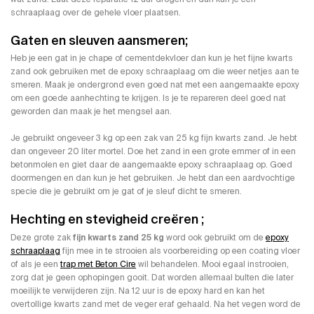
schraaplaag over de gehele vloer plaatsen.
Gaten en sleuven aansmeren;
Heb je een gat in je chape of cementdekvloer dan kun je het fijne kwarts
zand ook gebruiken met de epoxy schraaplaag om die weer netjes aan te
smeren. Maak je ondergrond even goed nat met een aangemaakte epoxy
om een goede aanhechting te krijgen. Is je te repareren deel goed nat
geworden dan maak je het mengsel aan.
Je gebruikt ongeveer 3 kg op een zak van 25 kg fijn kwarts zand. Je hebt
dan ongeveer 20 liter mortel. Doe het zand in een grote emmer of in een
betonmolen en giet daar de aangemaakte epoxy schraaplaag op. Goed
doormengen en dan kun je het gebruiken. Je hebt dan een aardvochtige
specie die je gebruikt om je gat of je sleuf dicht te smeren.
Hechting en stevigheid creëren ;
Deze grote zak
fijn kwarts zand 25 kg
word ook gebruikt om de
epoxy
schraaplaag
fijn mee in te strooien als voorbereiding op een coating vloer
of als je een
trap met Beton Cire
wil behandelen. Mooi egaal instrooien,
zorg dat je geen ophopingen gooit. Dat worden allemaal bulten die later
moeilijk te verwijderen zijn. Na 12 uur is de epoxy hard en kan het
overtollige kwarts zand met de veger eraf gehaald. Na het vegen word de