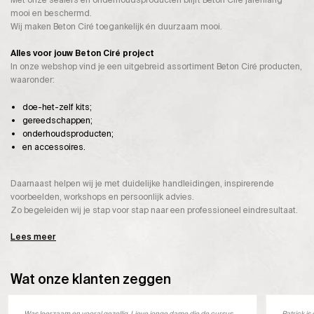
Met onze sealers en onderhoudsproducten blijft Beton Ciré jarenlang
mooi en beschermd.
Wij maken Beton Ciré toegankelijk én duurzaam mooi.
Alles voor jouw Beton Ciré project
In onze webshop vind je een uitgebreid assortiment Beton Ciré producten,
waaronder:
doe-het-zelf kits;
gereedschappen;
onderhoudsproducten;
en accessoires.
Daarnaast helpen wij je met duidelijke handleidingen, inspirerende
voorbeelden, workshops en persoonlijk advies.
Zo begeleiden wij je stap voor stap naar een professioneel eindresultaat.
Lees meer
Wat onze klanten zeggen
Was leerzaam en vooral gezellig. Lieve jonge dame die de cursus
Patrick i