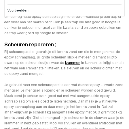
Deze grote zak
fijn kwarts zand 25 kg
gebruik je samen met de
epoxy
schraaplaag
en eventueel
krammen
om scheuren te repareren, je kan hier
Voorbeelden
ook gaten of sleuven mee aan smeren en je kan dit kwarts zand gebruiken
om de nog natte epoxy schraaplaag in te strooien wanneer je een trap of
een vloer aan het maken bent. Heb je een trap die niet goed in hoogte is
dan kun je ook een mengsel van fijn kwarts zand en epoxy gebruiken om
de trap weer goed op hoogte te smeren.
Scheuren repareren ;
Bij scheurreparatie gebruik je dit kwarts zand om die te mengen met de
epoxy schraaplaag. Bij grote scheuren slijp je met een diamant slijptol
dwars op de scheur sleufjes waar de
krammen
in kunnen. Je krijgt dan als
het ware een Frankenstein litteken. De sleuven en de scheur dichten met
de epoxy zand mengsel.
Je gebruikt voor een scheurreparatie een wat dunner epoxy – kwarts zand
mengsel. Je mengsel is lopend en je scheuren worden goed gevuld.
Maak eerst je scheur even goed nat met wat aangemaakte epoxy
schraaplaag om alles goed te laten hechten. Dan maak je wat nieuwe
epoxy schraaplaag aan en daar meng je het kwarts zand in. Dat zal
afhankelijk van je scheur 1 kg aangemaakte epoxy met 500 gram tot 1 kg
kwarts zand zijn. Giet dit mengsel in je scheur en in de sleuven waar je de
krammen in hebt geplaatst. Mooi vol afvullen en eventueel afstrooien met
wat zand. Laat deze reparatie 12 uur drogen en dan kun je een