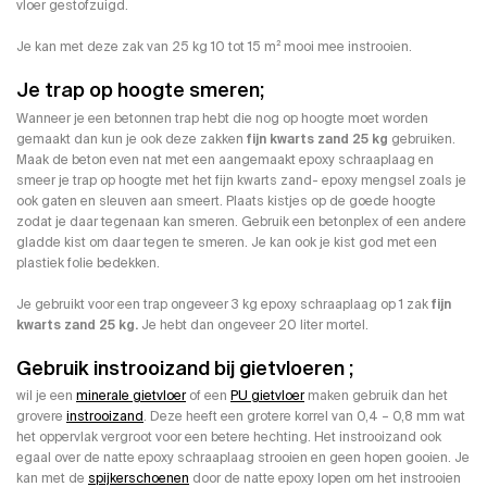
vloer gestofzuigd.
Je kan met deze zak van 25 kg 10 tot 15 m² mooi mee instrooien.
Je trap op hoogte smeren;
Wanneer je een betonnen trap hebt die nog op hoogte moet worden
gemaakt dan kun je ook deze zakken
fijn kwarts zand 25 kg
gebruiken.
Maak de beton even nat met een aangemaakt epoxy schraaplaag en
smeer je trap op hoogte met het fijn kwarts zand- epoxy mengsel zoals je
ook gaten en sleuven aan smeert. Plaats kistjes op de goede hoogte
zodat je daar tegenaan kan smeren. Gebruik een betonplex of een andere
gladde kist om daar tegen te smeren. Je kan ook je kist god met een
plastiek folie bedekken.
Je gebruikt voor een trap ongeveer 3 kg epoxy schraaplaag op 1 zak
fijn
kwarts zand 25 kg.
Je hebt dan ongeveer 20 liter mortel.
Gebruik instrooizand bij gietvloeren ;
wil je een
minerale gietvloer
of een
PU gietvloer
maken gebruik dan het
grovere
instrooizand
. Deze heeft een grotere korrel van 0,4 – 0,8 mm wat
het oppervlak vergroot voor een betere hechting. Het instrooizand ook
egaal over de natte epoxy schraaplaag strooien en geen hopen gooien. Je
kan met de
spijkerschoenen
door de natte epoxy lopen om het instrooien