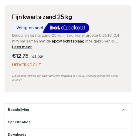
Fijn kwarts zand 25 kg
Droog fijn kwarts zand 25 kg in zak , korrel grootte 0,25 tot 0,4
mm om samen met de
epoxy schraaplaag
in te gebruiken bij
scheur reparatie en opvulwerken. Meestal worden dan ook de
Lees meer
krammen
bijbesteld.
€
12,75
incl. btw
UITVERKOCHT
Dit product word op een pallet vervoerd. Transport is € 36,20 wanneer je onder de € 350,-
besteld.
Beschrijving
Specificaties
Fijn kwarts zand 25 kg
Downloads