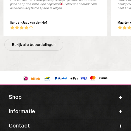
goed en op een leuke wijze begeleide
! Zeker een aanrader om
betonprod
deze cursus bij Beton Aparte te volgen.
hebt. En d
Sander-Jaap van der Hof
Maarten 
Bekijk alle beoordelingen
Shop
Informatie
Contact