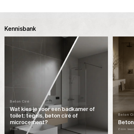
Dit
product
heeft
meerdere
Kennisbank
variaties.
Deze
optie
kan
gekozen
worden
op
de
productpagina
Beton Ciré
Wat kies je voor een badkamer of
toilet: tegels, beton ciré of
Beton Ci
microcement?
Beton
3 min. leestijd
6 min. leest