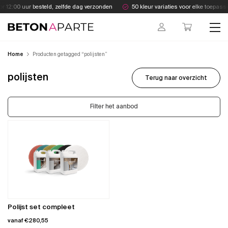
Skip
r 12:00 uur besteld, zelfde dag verzonden
50 kleur variaties voor elke toepassi
to
content
Beton Aparte
Home
Producten getagged “polijsten”
polijsten
Terug naar overzicht
Filter het aanbod
Polijst set compleet
vanaf
€
280,55