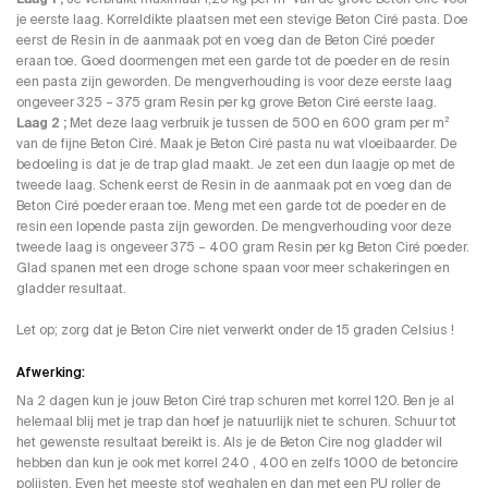
je eerste laag. Korreldikte plaatsen met een stevige Beton Ciré pasta. Doe
eerst de Resin in de aanmaak pot en voeg dan de Beton Ciré poeder
eraan toe. Goed doormengen met een garde tot de poeder en de resin
een pasta zijn geworden. De mengverhouding is voor deze eerste laag
ongeveer 325 – 375 gram Resin per kg grove Beton Ciré eerste laag.
Laag 2 ;
Met deze laag verbruik je tussen de 500 en 600 gram per m²
van de fijne Beton Ciré. Maak je Beton Ciré pasta nu wat vloeibaarder. De
bedoeling is dat je de trap glad maakt. Je zet een dun laagje op met de
tweede laag. Schenk eerst de Resin in de aanmaak pot en voeg dan de
Beton Ciré poeder eraan toe. Meng met een garde tot de poeder en de
resin een lopende pasta zijn geworden. De mengverhouding voor deze
tweede laag is ongeveer 375 – 400 gram Resin per kg Beton Ciré poeder.
Glad spanen met een droge schone spaan voor meer schakeringen en
gladder resultaat.
Let op; zorg dat je Beton Cire niet verwerkt onder de 15 graden Celsius !
Afwerking:
Na 2 dagen kun je jouw Beton Ciré trap schuren met korrel 120. Ben je al
helemaal blij met je trap dan hoef je natuurlijk niet te schuren. Schuur tot
het gewenste resultaat bereikt is. Als je de Beton Cire nog gladder wil
hebben dan kun je ook met korrel 240 , 400 en zelfs 1000 de betoncire
polijsten. Even het meeste stof weghalen en dan met een PU roller de