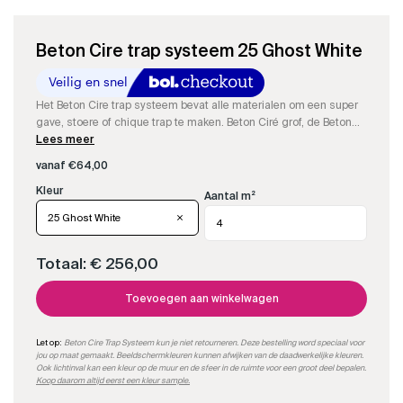
Beton Cire trap systeem 25 Ghost White
Het Beton Cire trap systeem bevat alle materialen om een super
gave, stoere of chique trap te maken. Beton Ciré grof, de Beton
Cire fijn, de resin om aan te maken, kleurstof, impregneer en
Lees meer
matte PU-sealer om een supergave trap te maken.
vanaf
€
64,00
Aantal m²
25 Ghost White
Totaal:
€ 256,00
Toevoegen aan winkelwagen
Let op:
Beton Cire Trap Systeem kun je niet retourneren. Deze bestelling word speciaal voor
jou op maat gemaakt. Beeldschermkleuren kunnen afwijken van de daadwerkelijke kleuren.
Ook lichtinval kan een kleur op de muur en de sfeer in de ruimte voor een groot deel bepalen.
Koop daarom altijd eerst een kleur sample.