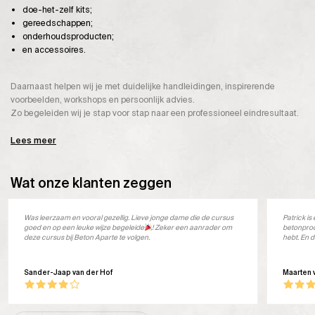
doe-het-zelf kits;
gereedschappen;
onderhoudsproducten;
en accessoires.
Daarnaast helpen wij je met duidelijke handleidingen, inspirerende
voorbeelden, workshops en persoonlijk advies.
Zo begeleiden wij je stap voor stap naar een professioneel eindresultaat.
Lees meer
Wat onze klanten zeggen
Was leerzaam en vooral gezellig. Lieve jonge dame die de cursus
Patrick i
goed en op een leuke wijze begeleide
! Zeker een aanrader om
betonprod
deze cursus bij Beton Aparte te volgen.
hebt. En d
Sander-Jaap van der Hof
Maarten 