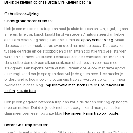
Bekijk de kleuren op onze Beton Cire Kleuren pagina.
Gebruiksaanwijzing:
Ondergrond voorbereiden:
Heb je een mooie nette trap dan hoef je niets te doen en kun je gelijk gaan
smeren. Is je trap kapot, kraakt hij of van tegels / natuursteen dan heb je
een extra bewerking nodig. Dat doe je met de
epoxy schraaplaag
. Maak
de epoxy aan en maak je trap even goed nat met de epoxy. De epoxy zal
tussen de trede en de stootborden gaan zitten zodat je trap veel starder
word en niet meer zal kraken. Eventueel aan de achterkant de treden en
de stootborden ook aan elkaar spijkeren of schroeven voor nog meer
stevigheid. Een kapotte beton of natuursteen doe je ook met deze epoxy.
Je mengt zand oor je epoxy en daar vul je de gaten mee. Hoe mooier je
ondergrond is hoe mooier je beton cire trap zal worden. Je kan hier meer
over lezen in onze blog
Trap renovatie met Beton Cire
of
Hoe renoveer ik
zelf mijn oude trap
Heb je een gegoten betonnen trap dan zal je de treden ook nog op hoogte
moeten maken. Dat doe je ook met een epoxy – zand mengsel. Je kan
daar meer over lezen op onze blog
Hoe smeer ik mijn trap op hoogte
.
Beton Cire trap smeren:
Laag 1 ;
Je verbruikt maximaal 1,28 kg per m² van de grove Beton Ciré voor