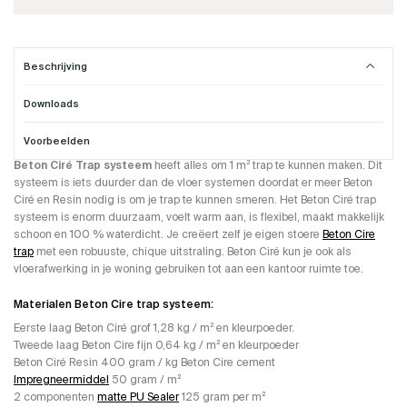
Beschrijving
Downloads
Beton Cire trap systeem.
Voorbeelden
Dit Beton Ciré Trap Systeem word gebruikt om trappen mee te maken. Het
Beton Ciré Trap systeem
heeft alles om 1 m² trap te kunnen maken. Dit
systeem is iets duurder dan de vloer systemen doordat er meer Beton
Ciré en Resin nodig is om je trap te kunnen smeren. Het Beton Ciré trap
systeem is enorm duurzaam, voelt warm aan, is flexibel, maakt makkelijk
schoon en 100 % waterdicht. Je creëert zelf je eigen stoere
Beton Cire
trap
met een robuuste, chique uitstraling. Beton Ciré kun je ook als
vloerafwerking in je woning gebruiken tot aan een kantoor ruimte toe.
Materialen Beton Cire trap systeem:
Eerste laag Beton Ciré grof 1,28 kg / m² en kleurpoeder.
Tweede laag Beton Cire fijn 0,64 kg / m² en kleurpoeder
Beton Ciré Resin 400 gram / kg Beton Cire cement
Impregneermiddel
50 gram / m²
2 componenten
matte PU Sealer
125 gram per m²