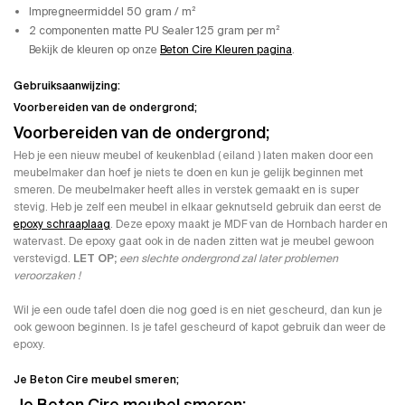
Impregneermiddel 50 gram / m²
2 componenten matte PU Sealer 125 gram per m²
Bekijk de kleuren op onze
Beton Cire Kleuren pagina
.
Gebruiksaanwijzing:
Voorbereiden van de ondergrond;
Voorbereiden van de ondergrond;
Heb je een nieuw meubel of keukenblad ( eiland ) laten maken door een
meubelmaker dan hoef je niets te doen en kun je gelijk beginnen met
smeren. De meubelmaker heeft alles in verstek gemaakt en is super
stevig. Heb je zelf een meubel in elkaar geknutseld gebruik dan eerst de
epoxy schraaplaag
. Deze epoxy maakt je MDF van de Hornbach harder en
watervast. De epoxy gaat ook in de naden zitten wat je meubel gewoon
verstevigd.
LET OP;
een slechte ondergrond zal later problemen
veroorzaken !
Wil je een oude tafel doen die nog goed is en niet gescheurd, dan kun je
ook gewoon beginnen. Is je tafel gescheurd of kapot gebruik dan weer de
epoxy.
Je Beton Cire meubel smeren;