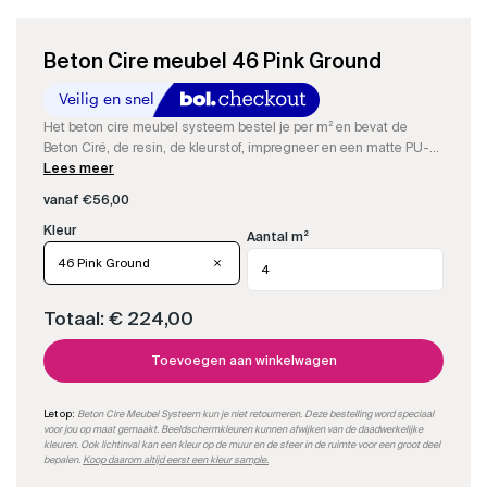
Beton Cire meubel 46 Pink Ground
Het beton cire meubel systeem bestel je per m² en bevat de
Beton Ciré, de resin, de kleurstof, impregneer en een matte PU-
sealer om een compleet waterdicht Beton Cire meubel te maken.
Lees meer
Je kan makkelijk per m² bestellen.
vanaf
€
56,00
Aantal m²
46 Pink Ground
Totaal:
€ 224,00
Toevoegen aan winkelwagen
Let op:
Beton Cire Meubel Systeem kun je niet retourneren. Deze bestelling word speciaal
voor jou op maat gemaakt. Beeldschermkleuren kunnen afwijken van de daadwerkelijke
kleuren. Ook lichtinval kan een kleur op de muur en de sfeer in de ruimte voor een groot deel
bepalen.
Koop daarom altijd eerst een kleur sample.