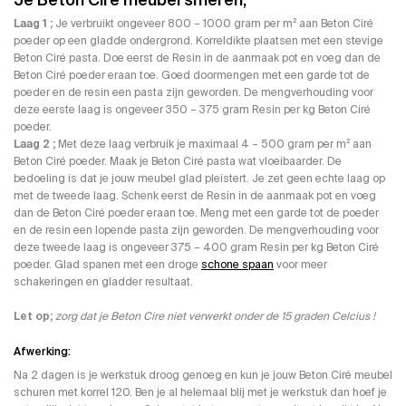
Je Beton Cire meubel smeren;
Laag 1 ;
Je verbruikt ongeveer 800 – 1000 gram per m² aan Beton Ciré
poeder op een gladde ondergrond. Korreldikte plaatsen met een stevige
Beton Ciré pasta. Doe eerst de Resin in de aanmaak pot en voeg dan de
Beton Ciré poeder eraan toe. Goed doormengen met een garde tot de
poeder en de resin een pasta zijn geworden. De mengverhouding voor
deze eerste laag is ongeveer 350 – 375 gram Resin per kg Beton Ciré
poeder.
Laag 2 ;
Met deze laag verbruik je maximaal 4 – 500 gram per m² aan
Beton Ciré poeder. Maak je Beton Ciré pasta wat vloeibaarder. De
bedoeling is dat je jouw meubel glad pleistert. Je zet geen echte laag op
met de tweede laag. Schenk eerst de Resin in de aanmaak pot en voeg
dan de Beton Ciré poeder eraan toe. Meng met een garde tot de poeder
en de resin een lopende pasta zijn geworden. De mengverhouding voor
deze tweede laag is ongeveer 375 – 400 gram Resin per kg Beton Ciré
poeder. Glad spanen met een droge
schone spaan
voor meer
schakeringen en gladder resultaat.
Let op;
zorg dat je Beton Cire niet verwerkt onder de 15 graden Celcius !
Afwerking:
Na 2 dagen is je werkstuk droog genoeg en kun je jouw Beton Ciré meubel
schuren met korrel 120. Ben je al helemaal blij met je werkstuk dan hoef je