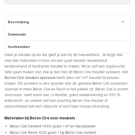
Beschrijving
Downloads
Beton Cire voor op je meubel
Voorbeelden
Dit
Beton Ciré meubel systeem
word compleet per m² geleverd. Je
meet je meubel op en die geef je aan bij de hoeveelheid. Je krijgt dan
snel alle materialen in huis om een gaaf meubel, keukenblad,
keukeneiland of badkamer meubel te maken. Wil je zelf een organische
tafel gaan maken dan doe je dat met dit Beton Cire meubel systeem. Het
Beton Ciré meubel systeem
heeft alles om 1 m² meubel te kunnen
maken. Dit systeem is iets duurder dan de gewone Beton Cire systemen
doordat er meer Beton Cire en Resin in het pakket zit. Beton Ciré is enorm
duurzaam, voelt warm aan, is flexibel, goed vlekbestendig en 100 %
waterdicht. Je creëert zelf een prachtig Beton Cire meubel of
aanrechtblad met een robuuste of juist heel chique uitstraling.
Materialen bij Beton Cire voor meubels :
Beton Ciré Cement 1440 gram / m² en kleurpoeder
Beton Ciré Resin 400 gram / kg Beton Cire cement