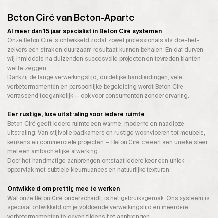
Beton Ciré van Beton-Aparte
Al meer dan 15 jaar specialist in Beton Ciré systemen
Onze Beton Ciré is ontwikkeld zodat zowel professionals als doe-het-
zelvers een strak en duurzaam resultaat kunnen behalen. En dat durven
wij inmiddels na duizenden succesvolle projecten en tevreden klanten
wel te zeggen.
Dankzij de lange verwerkingstijd, duidelijke handleidingen, vele
verbetermomenten en persoonlijke begeleiding wordt Beton Ciré
verrassend toegankelijk — ook voor consumenten zonder ervaring.
Een rustige, luxe uitstraling voor iedere ruimte
Beton Ciré geeft iedere ruimte een warme, moderne en naadloze
uitstraling. Van stijlvolle badkamers en rustige woonvloeren tot meubels,
keukens en commerciële projecten — Beton Ciré creëert een unieke sfeer
met een ambachtelijke afwerking.
Door het handmatige aanbrengen ontstaat iedere keer een uniek
oppervlak met subtiele kleurnuances en natuurlijke texturen.
Ontwikkeld om prettig mee te werken
Wat onze Beton Ciré onderscheidt, is het gebruiksgemak. Ons systeem is
speciaal ontwikkeld om je voldoende verwerkingstijd en meerdere
verbetermomenten te geven tijdens het aanbrengen.