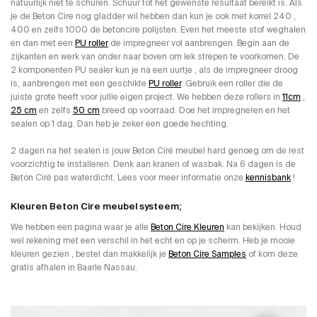
natuurlijk niet te schuren. Schuur tot het gewenste resultaat bereikt is. Als
je de Beton Cire nog gladder wil hebben dan kun je ook met korrel 240 ,
400 en zelfs 1000 de betoncire polijsten. Even het meeste stof weghalen
en dan met een
PU roller
de impregneer vol aanbrengen. Begin aan de
zijkanten en werk van onder naar boven om lek strepen te voorkomen. De
2 komponenten PU sealer kun je na een uurtje , als de impregneer droog
is, aanbrengen met een geschikte
PU roller
. Gebruik een roller die de
juiste grote heeft voor jullie eigen project. We hebben deze rollers in
11cm
,
25 cm
en zelfs
50 cm
breed op voorraad. Doe het impregneren en het
sealen op 1 dag. Dan heb je zeker een goede hechting.
2 dagen na het sealen is jouw Beton Ciré meubel hard genoeg om de rest
voorzichtig te installeren. Denk aan kranen of wasbak. Na 6 dagen is de
Beton Ciré pas waterdicht. Lees voor meer informatie onze
kennisbank
!
Kleuren Beton Cire meubel systeem;
We hebben een pagina waar je alle
Beton Cire Kleuren
kan bekijken. Houd
wel rekening met een verschil in het echt en op je scherm. Heb je mooie
kleuren gezien , bestel dan makkelijk je
Beton Cire Samples
of kom deze
gratis afhalen in Baarle Nassau.