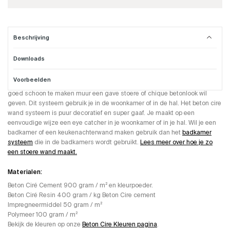
Beschrijving
Downloads
Beton Cire wand systeem
Voorbeelden
Dit Beton Ciré wand systeem gebruik je wanneer je geen waterdichte of
goed schoon te maken muur een gave stoere of chique betonlook wil
geven. Dit systeem gebruik je in de woonkamer of in de hal. Het beton cire
wand systeem is puur decoratief en super gaaf. Je maakt op een
eenvoudige wijze een eye catcher in je woonkamer of in je hal. Wil je een
badkamer of een keukenachterwand maken gebruik dan het
badkamer
systeem
die in de badkamers wordt gebruikt.
Lees meer over hoe je zo
een stoere wand maakt.
Materialen:
Beton Ciré Cement 900 gram / m² en kleurpoeder.
Beton Ciré Resin 400 gram / kg Beton Cire cement
Impregneermiddel 50 gram / m²
Polymeer 100 gram / m²
Bekijk de kleuren op onze
Beton Cire Kleuren pagina
.