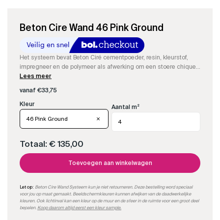
Beton Cire Wand 46 Pink Ground
Het systeem bevat Beton Ciré cementpoeder, resin, kleurstof,
impregneer en de polymeer als afwerking om een stoere chique
eye-catcher te maken in je woonkamer of hal.
Lees meer
vanaf
€
33,75
Aantal m²
46 Pink Ground
Totaal:
€ 135,00
Toevoegen aan winkelwagen
Let op:
Beton Cire Wand Systeem kun je niet retourneren. Deze bestelling word speciaal
voor jou op maat gemaakt. Beeldschermkleuren kunnen afwijken van de daadwerkelijke
kleuren. Ook lichtinval kan een kleur op de muur en de sfeer in de ruimte voor een groot deel
bepalen.
Koop daarom altijd eerst een kleur sample.