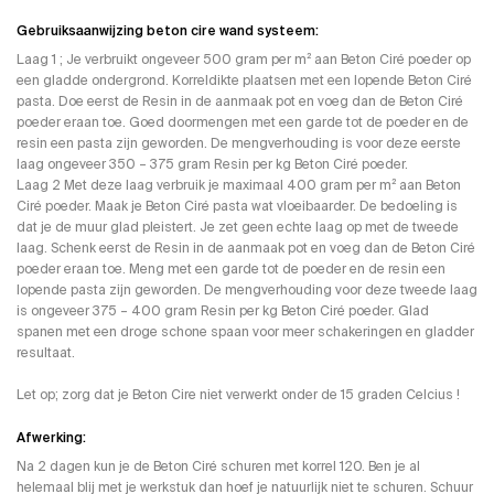
Gebruiksaanwijzing beton cire wand systeem:
Laag 1 ; Je verbruikt ongeveer 500 gram per m² aan Beton Ciré poeder op
een gladde ondergrond. Korreldikte plaatsen met een lopende Beton Ciré
pasta. Doe eerst de Resin in de aanmaak pot en voeg dan de Beton Ciré
poeder eraan toe. Goed doormengen met een garde tot de poeder en de
resin een pasta zijn geworden. De mengverhouding is voor deze eerste
laag ongeveer 350 – 375 gram Resin per kg Beton Ciré poeder.
Laag 2 Met deze laag verbruik je maximaal 400 gram per m² aan Beton
Ciré poeder. Maak je Beton Ciré pasta wat vloeibaarder. De bedoeling is
dat je de muur glad pleistert. Je zet geen echte laag op met de tweede
laag. Schenk eerst de Resin in de aanmaak pot en voeg dan de Beton Ciré
poeder eraan toe. Meng met een garde tot de poeder en de resin een
lopende pasta zijn geworden. De mengverhouding voor deze tweede laag
is ongeveer 375 – 400 gram Resin per kg Beton Ciré poeder. Glad
spanen met een droge schone spaan voor meer schakeringen en gladder
resultaat.
Let op; zorg dat je Beton Cire niet verwerkt onder de 15 graden Celcius !
Afwerking:
Na 2 dagen kun je de Beton Ciré schuren met korrel 120. Ben je al
helemaal blij met je werkstuk dan hoef je natuurlijk niet te schuren. Schuur