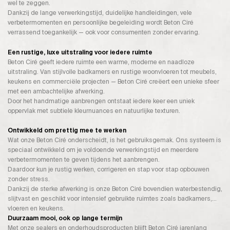
wel te zeggen.
Dankzij de lange verwerkingstijd, duidelijke handleidingen, vele
verbetermomenten en persoonlijke begeleiding wordt Beton Ciré
verrassend toegankelijk — ook voor consumenten zonder ervaring.
Een rustige, luxe uitstraling voor iedere ruimte
Beton Ciré geeft iedere ruimte een warme, moderne en naadloze
uitstraling. Van stijlvolle badkamers en rustige woonvloeren tot meubels,
keukens en commerciële projecten — Beton Ciré creëert een unieke sfeer
met een ambachtelijke afwerking.
Door het handmatige aanbrengen ontstaat iedere keer een uniek
oppervlak met subtiele kleurnuances en natuurlijke texturen.
Ontwikkeld om prettig mee te werken
Wat onze Beton Ciré onderscheidt, is het gebruiksgemak. Ons systeem is
speciaal ontwikkeld om je voldoende verwerkingstijd en meerdere
verbetermomenten te geven tijdens het aanbrengen.
Daardoor kun je rustig werken, corrigeren en stap voor stap opbouwen
zonder stress.
Dankzij de sterke afwerking is onze Beton Ciré bovendien waterbestendig,
slijtvast en geschikt voor intensief gebruikte ruimtes zoals badkamers,
vloeren en keukens.
Duurzaam mooi, ook op lange termijn
Met onze sealers en onderhoudsproducten blijft Beton Ciré jarenlang