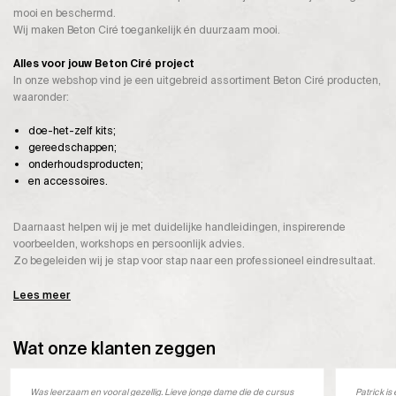
mooi en beschermd.
Wij maken Beton Ciré toegankelijk én duurzaam mooi.
Alles voor jouw Beton Ciré project
In onze webshop vind je een uitgebreid assortiment Beton Ciré producten,
waaronder:
doe-het-zelf kits;
gereedschappen;
onderhoudsproducten;
en accessoires.
Daarnaast helpen wij je met duidelijke handleidingen, inspirerende
voorbeelden, workshops en persoonlijk advies.
Zo begeleiden wij je stap voor stap naar een professioneel eindresultaat.
Lees meer
Wat onze klanten zeggen
Was leerzaam en vooral gezellig. Lieve jonge dame die de cursus
Patrick i