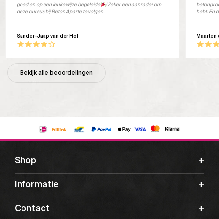
goed en op een leuke wijze begeleide
! Zeker een aanrader om
betonprod
deze cursus bij Beton Aparte te volgen.
hebt. En d
Sander-Jaap van der Hof
Maarten 
Bekijk alle beoordelingen
Shop
Informatie
Contact