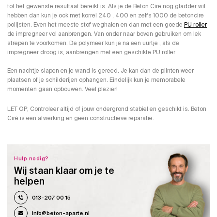
tot het gewenste resultaat bereikt is. Als je de Beton Cire nog gladder wil
hebben dan kun je ook met korrel 240 , 400 en zelfs 1000 de betoncire
polijsten. Even het meeste stof weghalen en dan met een goede
PU roller
de impregneer vol aanbrengen. Van onder naar boven gebruiken om lek
strepen te voorkomen. De polymeer kun je na een uurtje , als de
impregneer droog is, aanbrengen met een geschikte PU roller.
Een nachtje slapen en je wand is gereed. Je kan dan de plinten weer
plaatsen of je schilderijen ophangen. Eindelijk kun je memorabele
momenten gaan opbouwen. Veel plezier!
LET OP; Controleer altijd of jouw ondergrond stabiel en geschikt is. Beton
Ciré is een afwerking en geen constructieve reparatie.
Hulp nodig?
Wij staan klaar om je te
helpen
013-207 00 15
info@beton-aparte.nl