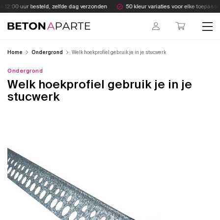
Skip
 12:00 uur besteld, zelfde dag verzonden
50 kleur variaties voor elke toepassi
to
content
Beton Aparte
Home
Ondergrond
Welk hoekprofiel gebruik je in je stucwerk
Ondergrond
Welk hoekprofiel gebruik je in je
stucwerk