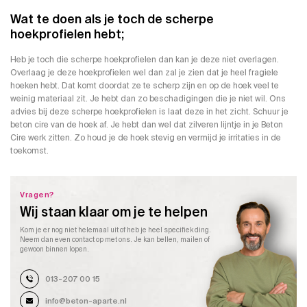
Wat te doen als je toch de scherpe
hoekprofielen hebt;
Heb je toch die scherpe hoekprofielen dan kan je deze niet overlagen.
Overlaag je deze hoekprofielen wel dan zal je zien dat je heel fragiele
hoeken hebt. Dat komt doordat ze te scherp zijn en op de hoek veel te
weinig materiaal zit. Je hebt dan zo beschadigingen die je niet wil. Ons
advies bij deze scherpe hoekprofielen is laat deze in het zicht. Schuur je
beton cire van de hoek af. Je hebt dan wel dat zilveren lijntje in je Beton
Cire werk zitten. Zo houd je de hoek stevig en vermijd je irritaties in de
toekomst.
Vragen?
Wij staan klaar om je te helpen
Kom je er nog niet helemaal uit of heb je heel specifiek ding.
Neem dan even contact op met ons. Je kan bellen, mailen of
gewoon binnen lopen.
013-207 00 15
info@beton-aparte.nl