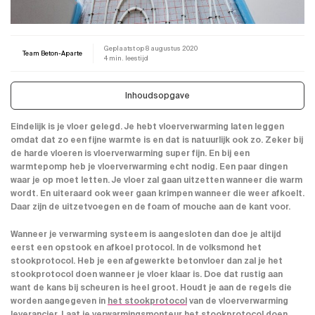
Geplaatst op
8 augustus 2020
Team Beton-Aparte
4 min. leestijd
Inhoudsopgave
Eindelijk is je vloer gelegd. Je hebt vloerverwarming laten leggen
omdat dat zo een fijne warmte is en dat is natuurlijk ook zo. Zeker bij
de harde vloeren is vloerverwarming super fijn. En bij een
warmtepomp heb je vloerverwarming echt nodig. Een paar dingen
waar je op moet letten. Je vloer zal gaan uitzetten wanneer die warm
wordt. En uiteraard ook weer gaan krimpen wanneer die weer afkoelt.
Daar zijn de uitzetvoegen en de foam of mouche aan de kant voor.
Wanneer je verwarming systeem is aangesloten dan doe je altijd
eerst een opstook en afkoel protocol. In de volksmond het
stookprotocol. Heb je een afgewerkte betonvloer dan zal je het
stookprotocol doen wanneer je vloer klaar is. Doe dat rustig aan
want de kans bij scheuren is heel groot. Houdt je aan de regels die
worden aangegeven in
het stookprotocol
van de vloerverwarming
leverancier. Laat je verwarmingsmonteur het stookprotocol doen