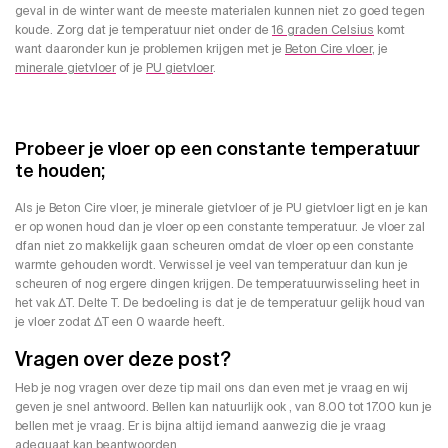
geval in de winter want de meeste materialen kunnen niet zo goed tegen
koude. Zorg dat je temperatuur niet onder de
16 graden Celsius
komt
want daaronder kun je problemen krijgen met je
Beton Cire vloer
, je
minerale gietvloer
of je
PU gietvloer
.
Probeer je vloer op een constante temperatuur
te houden;
Als je Beton Cire vloer, je minerale gietvloer of je PU gietvloer ligt en je kan
er op wonen houd dan je vloer op een constante temperatuur. Je vloer zal
dfan niet zo makkelijk gaan scheuren omdat de vloer op een constante
warmte gehouden wordt. Verwissel je veel van temperatuur dan kun je
scheuren of nog ergere dingen krijgen. De temperatuurwisseling heet in
het vak ΔT. Delte T. De bedoeling is dat je de temperatuur gelijk houd van
je vloer zodat ΔT een 0 waarde heeft.
Vragen over deze post?
Heb je nog vragen over deze tip mail ons dan even met je vraag en wij
geven je snel antwoord. Bellen kan natuurlijk ook , van 8.00 tot 17.00 kun je
bellen met je vraag. Er is bijna altijd iemand aanwezig die je vraag
adequaat kan beantwoorden.