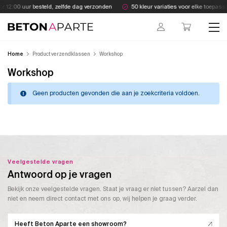
Skip
r 12:00 uur besteld, zelfde dag verzonden
50 kleur variaties voor elke toepassi
to
content
Beton Aparte
Home
Product verzendklassen
Workshop
Workshop
Geen producten gevonden die aan je zoekcriteria voldoen.
Veelgestelde vragen
Antwoord op je vragen
Bekijk onze veelgestelde vragen. Staat je vraag er niet tussen? Aarzel dan
niet en neem direct contact met ons op, wij helpen je graag verder.
Heeft Beton Aparte een showroom?