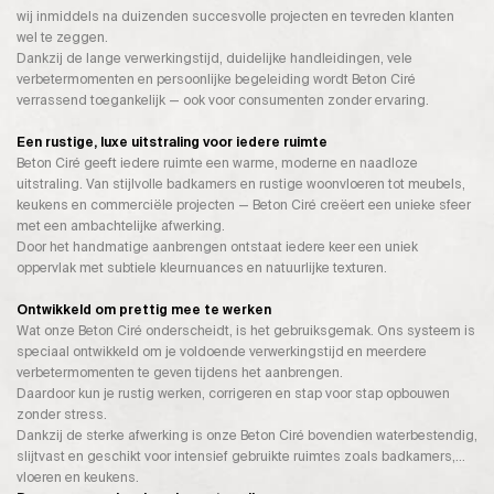
wij inmiddels na duizenden succesvolle projecten en tevreden klanten
wel te zeggen.
Dankzij de lange verwerkingstijd, duidelijke handleidingen, vele
verbetermomenten en persoonlijke begeleiding wordt Beton Ciré
verrassend toegankelijk — ook voor consumenten zonder ervaring.
Een rustige, luxe uitstraling voor iedere ruimte
Beton Ciré geeft iedere ruimte een warme, moderne en naadloze
uitstraling. Van stijlvolle badkamers en rustige woonvloeren tot meubels,
keukens en commerciële projecten — Beton Ciré creëert een unieke sfeer
met een ambachtelijke afwerking.
Door het handmatige aanbrengen ontstaat iedere keer een uniek
oppervlak met subtiele kleurnuances en natuurlijke texturen.
Ontwikkeld om prettig mee te werken
Wat onze Beton Ciré onderscheidt, is het gebruiksgemak. Ons systeem is
speciaal ontwikkeld om je voldoende verwerkingstijd en meerdere
verbetermomenten te geven tijdens het aanbrengen.
Daardoor kun je rustig werken, corrigeren en stap voor stap opbouwen
zonder stress.
Dankzij de sterke afwerking is onze Beton Ciré bovendien waterbestendig,
slijtvast en geschikt voor intensief gebruikte ruimtes zoals badkamers,
vloeren en keukens.