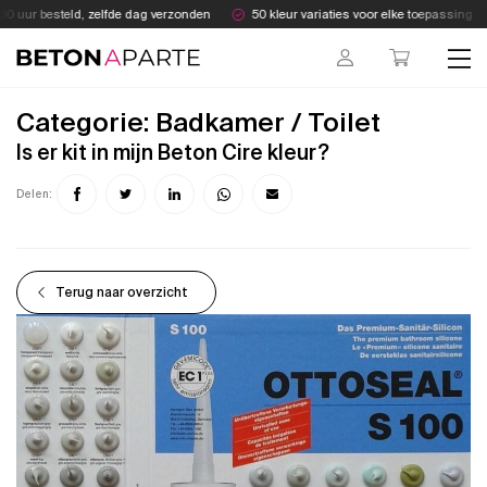
Skip
uur besteld, zelfde dag verzonden
50 kleur variaties voor elke toepassing
to
content
Beton Aparte
Categorie:
Badkamer / Toilet
Is er kit in mijn Beton Cire kleur?
Delen:
Terug naar overzicht