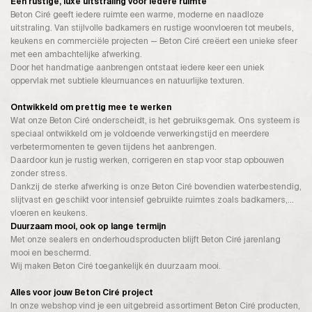
Een rustige, luxe uitstraling voor iedere ruimte
Beton Ciré geeft iedere ruimte een warme, moderne en naadloze
uitstraling. Van stijlvolle badkamers en rustige woonvloeren tot meubels,
keukens en commerciële projecten — Beton Ciré creëert een unieke sfeer
met een ambachtelijke afwerking.
Door het handmatige aanbrengen ontstaat iedere keer een uniek
oppervlak met subtiele kleurnuances en natuurlijke texturen.
Ontwikkeld om prettig mee te werken
Wat onze Beton Ciré onderscheidt, is het gebruiksgemak. Ons systeem is
speciaal ontwikkeld om je voldoende verwerkingstijd en meerdere
verbetermomenten te geven tijdens het aanbrengen.
Daardoor kun je rustig werken, corrigeren en stap voor stap opbouwen
zonder stress.
Dankzij de sterke afwerking is onze Beton Ciré bovendien waterbestendig,
slijtvast en geschikt voor intensief gebruikte ruimtes zoals badkamers,
vloeren en keukens.
Duurzaam mooi, ook op lange termijn
Met onze sealers en onderhoudsproducten blijft Beton Ciré jarenlang
mooi en beschermd.
Wij maken Beton Ciré toegankelijk én duurzaam mooi.
Alles voor jouw Beton Ciré project
In onze webshop vind je een uitgebreid assortiment Beton Ciré producten,