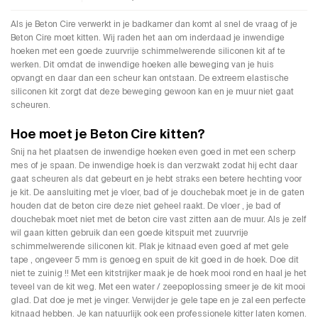
Als je Beton Cire verwerkt in je
badkamer
dan komt al snel de vraag of je
Beton Cire moet kitten. Wij raden het aan om inderdaad je inwendige
hoeken met een goede zuurvrije schimmelwerende siliconen kit af te
werken. Dit omdat de inwendige hoeken alle beweging van je huis
opvangt en daar dan een scheur kan ontstaan. De extreem elastische
siliconen kit zorgt dat deze beweging gewoon kan en je muur niet gaat
scheuren.
Hoe moet je Beton Cire kitten?
Snij na het plaatsen de inwendige hoeken even goed in met een scherp
mes of je spaan. De inwendige hoek is dan verzwakt zodat hij echt daar
gaat scheuren als dat gebeurt en je hebt straks een betere hechting voor
je kit. De aansluiting met je vloer, bad of je douchebak moet je in de gaten
houden dat de beton cire deze niet geheel raakt. De vloer , je bad of
douchebak moet niet met de beton cire vast zitten aan de muur. Als je zelf
wil gaan kitten gebruik dan een goede kitspuit met zuurvrije
schimmelwerende siliconen kit. Plak je kitnaad even goed af met
gele
tape
, ongeveer 5 mm is genoeg en spuit de kit goed in de hoek. Doe dit
niet te zuinig !! Met een kitstrijker maak je de hoek mooi rond en haal je het
teveel van de kit weg. Met een water / zeepoplossing smeer je de kit mooi
glad. Dat doe je met je vinger. Verwijder je gele tape en je zal een perfecte
kitnaad hebben. Je kan natuurlijk ook een professionele kitter laten komen.