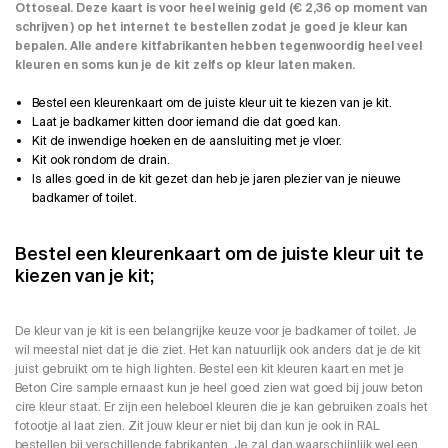
Ottoseal. Deze kaart is voor heel weinig geld (€ 2,36 op moment van
schrijven ) op het internet
te bestellen
zodat je goed je kleur kan
bepalen. Alle andere kitfabrikanten hebben tegenwoordig heel veel
kleuren en soms kun je de kit zelfs op kleur laten maken.
Bestel een kleurenkaart om de juiste kleur uit te kiezen van je kit.
Laat je badkamer kitten door iemand die dat goed kan.
Kit de inwendige hoeken en de aansluiting met je vloer.
Kit ook rondom de drain.
Is alles goed in de kit gezet dan heb je jaren plezier van je nieuwe
badkamer of toilet.
Bestel een kleurenkaart om de juiste kleur uit te
kiezen van je kit;
De kleur van je kit is een belangrijke keuze voor je badkamer of toilet. Je
wil meestal niet dat je die ziet. Het kan natuurlijk ook anders dat je de kit
juist gebruikt om te high lighten. Bestel een kit kleuren kaart en met je
Beton Cire sample
ernaast kun je heel goed zien wat goed bij jouw beton
cire kleur staat. Er zijn een heleboel kleuren die je kan gebruiken zoals het
fotootje al laat zien. Zit jouw kleur er niet bij dan kun je ook in RAL
bestellen bij verschillende fabrikanten. Je zal dan waarschijnlijk wel een