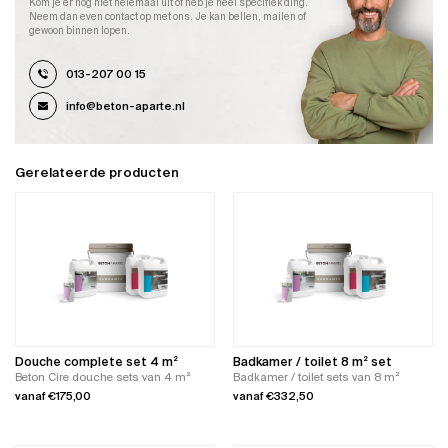
Kom je er nog niet helemaal uit of heb je heel specifiek ding.
Neem dan even contact op met ons. Je kan bellen, mailen of
gewoon binnen lopen.
013-207 00 15
info@beton-aparte.nl
Gerelateerde producten
Douche complete set 4 m²
Badkamer / toilet 8 m² set
Beton Cire douche sets van 4 m²
Badkamer / toilet sets van 8 m²
vanaf
€
175,00
vanaf
€
332,50
Dit
Dit
product
product