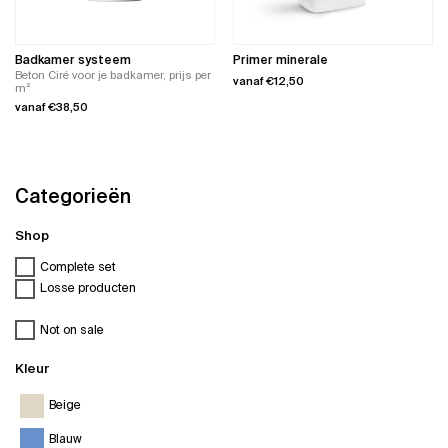
de
de
productpagina
productpagina
Badkamer systeem
Primer minerale
Beton Ciré voor je badkamer, prijs per
vanaf
€
12,50
m²
vanaf
€
38,50
Dit
product
Dit
heeft
product
meerdere
heeft
variaties.
meerdere
Deze
variaties.
optie
Categorieën
Deze
kan
optie
gekozen
kan
worden
Shop
gekozen
op
worden
de
op
productpagina
Complete set
de
Losse producten
productpagina
Not on sale
Kleur
Beige
Blauw