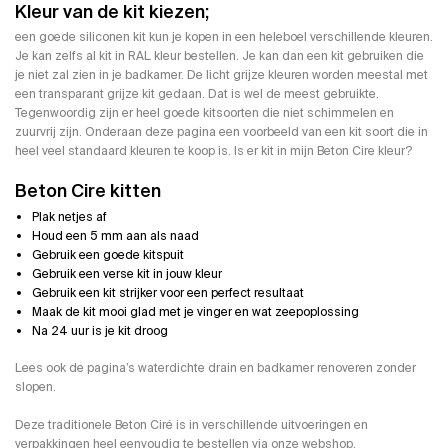
Kleur van de kit kiezen;
een goede siliconen kit kun je kopen in een heleboel verschillende kleuren.
Je kan zelfs al kit in RAL kleur bestellen. Je kan dan een kit gebruiken die
je niet zal zien in je badkamer. De licht grijze kleuren worden meestal met
een transparant grijze kit gedaan. Dat is wel de meest gebruikte.
Tegenwoordig zijn er heel goede kitsoorten die niet schimmelen en
zuurvrij zijn. Onderaan deze pagina een voorbeeld van een kit soort die in
heel veel standaard kleuren te koop is.
Is er kit in mijn Beton Cire kleur?
Beton Cire kitten
Plak netjes af
Houd een 5 mm aan als naad
Gebruik een goede kitspuit
Gebruik een verse kit in jouw kleur
Gebruik een kit strijker voor een perfect resultaat
Maak de kit mooi glad met je vinger en wat zeepoplossing
Na 24 uur is je kit droog
Lees ook de pagina’s
waterdichte drain
en
badkamer renoveren zonder
slopen
.
Deze
traditionele Beton Ciré
is in verschillende uitvoeringen en
verpakkingen heel eenvoudig te bestellen via onze webshop.