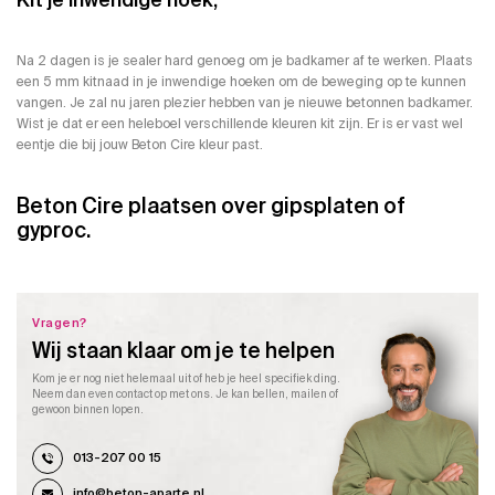
Na 2 dagen is je sealer hard genoeg om je badkamer af te werken. Plaats
een
5 mm kitnaad
in je inwendige hoeken om de beweging op te kunnen
vangen. Je zal nu jaren plezier hebben van je nieuwe betonnen badkamer.
Wist je dat er een heleboel
verschillende kleuren kit
zijn. Er is er vast wel
eentje die bij jouw Beton Cire kleur past.
Beton Cire plaatsen over gipsplaten of
gyproc.
Vragen?
Wij staan klaar om je te helpen
Kom je er nog niet helemaal uit of heb je heel specifiek ding.
Neem dan even contact op met ons. Je kan bellen, mailen of
gewoon binnen lopen.
013-207 00 15
info@beton-aparte.nl