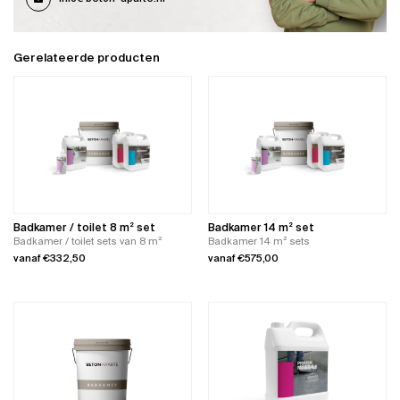
Gerelateerde producten
Badkamer / toilet 8 m² set
Badkamer 14 m² set
Badkamer / toilet sets van 8 m²
Badkamer 14 m² sets
vanaf
€
332,50
vanaf
€
575,00
Dit
Dit
product
product
heeft
heeft
meerdere
meerdere
variaties.
variaties.
Deze
Deze
optie
optie
kan
kan
gekozen
gekozen
worden
worden
op
op