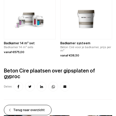
heeft
heeft
meerdere
meerdere
variaties.
variaties.
Deze
Deze
optie
optie
kan
kan
gekozen
gekozen
worden
worden
op
op
de
de
productpagina
productpagina
Badkamer 14 m² set
Badkamer systeem
Badkamer 14 m² sets
Beton Ciré voor je badkamer, prijs per
m²
vanaf
€
575,00
vanaf
€
38,50
Dit
product
Dit
heeft
product
meerdere
Beton Cire plaatsen over gipsplaten of
heeft
variaties.
meerdere
gyproc
Deze
variaties.
optie
Deze
kan
optie
gekozen
kan
Delen:
worden
gekozen
op
worden
de
op
productpagina
de
productpagina
Terug naar overzicht