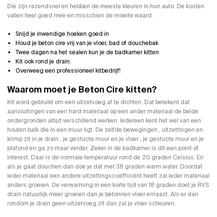
Die zijn razendsnel en hebben de meeste kleuren in hun auto. De kosten
vallen heel goed mee en misschien de moeite waard.
Snijd je inwendige hoeken goed in
Houd je beton cire vrij van je vloer, bad of douchebak
Twee dagen na het sealen kun je de badkamer kitten
Kit ook rond je drain.
Overweeg een professioneel kitbedrijf!
Waarom moet je Beton Cire kitten?
Kit word gebruikt om een uitzetvoeg af te dichten. Dat betekent dat
aansluitingen van een hard materiaal op een ander materiaal de beide
ondergronden altijd verschillend werken. Iedereen kent het wel van een
houten balk die in een muur ligt. De zelfde bewegingen , uitzettingen en
krimp zit in je drain , je gestucte muur en je vloer , je gestucte muur en je
plafond en ga zo maar verder. Zeker in de badkamer is dit een point of
interest. Daar is de normale temperatuur rond de 20 graden Celsius. En
als je gaat douchen dan doe je dat met 38 graden warm water. Doordat
ieder materiaal een andere uitzettingscoëfficiënt heeft zal ieder materiaal
anders groeien. De verwarming in een korte tijd van 18 graden doet je RVS
drain natuurlijk meer groeien dan je betonnen vloer ernaast. Als er dan
rondom je drain geen uitzetvoeg zit dan zal je vloer scheuren.