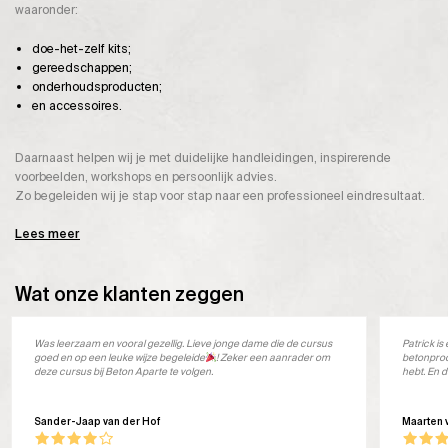
waaronder:
doe-het-zelf kits;
gereedschappen;
onderhoudsproducten;
en accessoires.
Daarnaast helpen wij je met duidelijke handleidingen, inspirerende
voorbeelden, workshops en persoonlijk advies.
Zo begeleiden wij je stap voor stap naar een professioneel eindresultaat.
Lees meer
Wat onze klanten zeggen
Was leerzaam en vooral gezellig. Lieve jonge dame die de cursus
Patrick i
goed en op een leuke wijze begeleide
! Zeker een aanrader om
betonprod
deze cursus bij Beton Aparte te volgen.
hebt. En d
Sander-Jaap van der Hof
Maarten 