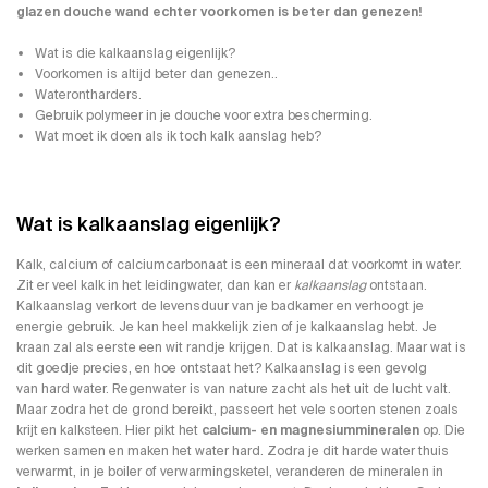
glazen douche wand echter voorkomen is beter dan genezen!
Wat is die kalkaanslag eigenlijk?
Voorkomen is altijd beter dan genezen..
Waterontharders.
Gebruik polymeer in je douche voor extra bescherming.
Wat moet ik doen als ik toch kalk aanslag heb?
Wat is kalkaanslag eigenlijk?
Kalk, calcium of calciumcarbonaat is een mineraal dat voorkomt in water.
Zit er veel kalk in het leidingwater, dan kan er
kalkaanslag
ontstaan.
Kalkaanslag verkort de levensduur van je badkamer en verhoogt je
energie gebruik. Je kan heel makkelijk zien of je kalkaanslag hebt. Je
kraan zal als eerste een wit randje krijgen. Dat is kalkaanslag. Maar wat is
dit goedje precies, en hoe ontstaat het? Kalkaanslag is een gevolg
van hard water. Regenwater is van nature zacht als het uit de lucht valt.
Maar zodra het de grond bereikt, passeert het vele soorten stenen zoals
krijt en kalksteen. Hier pikt het
calcium- en magnesiummineralen
op. Die
werken samen en maken het water hard. Zodra je dit harde water thuis
verwarmt, in je boiler of verwarmingsketel, veranderen de mineralen in