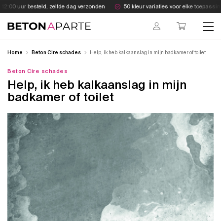
Skip
12:00 uur besteld, zelfde dag verzonden
50 kleur variaties voor elke toepassing
to
content
Beton Aparte
Home
Beton Cire schades
Help, ik heb kalkaanslag in mijn badkamer of toilet
Beton Cire schades
Help, ik heb kalkaanslag in mijn
badkamer of toilet