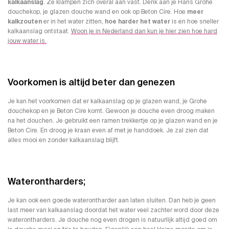
kalkaanslag
. Ze klampen zich overal aan vast. Denk aan je Hans Grohe
douchekop, je glazen douche wand en ook op Beton Cire. Hoe
meer
kalkzouten
er in het water zitten,
hoe harder het water
is en hoe sneller
kalkaanslag ontstaat.
Woon je in Nederland dan kun je hier zien hoe hard
jouw water is.
Voorkomen is altijd beter dan genezen
Je kan het voorkomen dat er kalkaanslag op je glazen wand, je Grohe
douchekop en je Beton Cire komt. Gewoon je douche even droog maken
na het douchen. Je gebruikt een ramen trekkertje op je glazen wand en je
Beton Cire. En droog je kraan even af met je handdoek. Je zal zien dat
alles mooi en zonder kalkaanslag blijft.
Waterontharders;
Je kan ook een goede waterontharder aan laten sluiten. Dan heb je geen
last meer van kalkaanslag doordat het water veel zachter word door deze
waterontharders. Je douche nog even drogen is natuurlijk altijd goed om