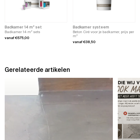
kan
kan
gekozen
gekozen
worden
worden
op
op
de
de
productpagina
productpagina
Badkamer 14 m² set
Badkamer systeem
Badkamer 14 m² sets
Beton Ciré voor je badkamer, prijs per
m²
vanaf
€
575,00
vanaf
€
38,50
Dit
product
Dit
heeft
product
meerdere
heeft
variaties.
meerdere
Deze
variaties.
Gerelateerde artikelen
optie
Deze
kan
optie
gekozen
kan
worden
gekozen
op
worden
de
op
productpagina
de
productpagina