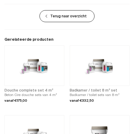
Terug naar overzicht
Gerelateerde producten
Douche complete set 4 m²
Badkamer / toilet 8 m² set
Beton Cire douche sets van 4 m²
Badkamer / toilet sets van 8 m²
vanaf
€
175,00
vanaf
€
332,50
Dit
Dit
product
product
heeft
heeft
meerdere
meerdere
variaties.
variaties.
Deze
Deze
optie
optie