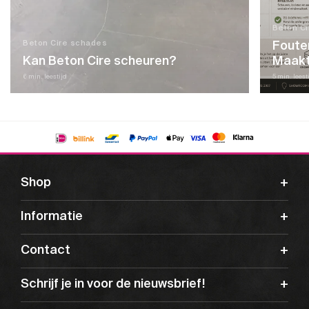
Beton C
Fouten
Beton Cire schades
Kan Beton Cire scheuren?
Maakt
6 min. leestijd
5 min. leest
Shop
Informatie
Contact
Schrijf je in voor de nieuwsbrief!