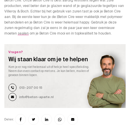
Beton Cire. Onze Beton Cire is best aardig resistent tegen wat zure
producten, veel beter dan je glazen wand of je geglazuurde tegeltjes van
Villeroy & Boch. Echter bij het gebruik van zuren tast je ook je Beton Cire
aan. Bij de eerste keer kun je de |Beton Cire weer makkelijk met polymeer
behandelen en je Beton Cire is weer helemaal happy. Gebruik je deze
zuren regelmatig dan zal je eens in de paar jaar een keer overnieuw
moeten
sealen
om je Beton Cire mooi en in topkwaliteit te houden.
Vragen?
Wij staan klaar om je te helpen
Kom je er nog niet helemaal uit of heb je heel specifiek ding.
Neem dan even contact op met ons. Je kan bellen, mailen of
gewoon binnen lopen.
013-207 00 15
info@beton-aparte.nl
Delen: