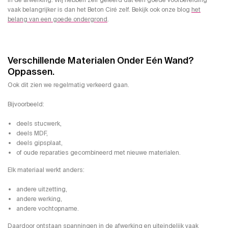
in de afwerking. Wij hebben zelf geleerd dat een goede voorbereiding
vaak belangrijker is dan het Beton Ciré zelf. Bekijk ook onze blog
het
belang van een goede ondergrond
.
Verschillende Materialen Onder Eén Wand?
Oppassen.
Ook dit zien we regelmatig verkeerd gaan.
Bijvoorbeeld:
deels stucwerk,
deels MDF,
deels gipsplaat,
of oude reparaties gecombineerd met nieuwe materialen.
Elk materiaal werkt anders:
andere uitzetting,
andere werking,
andere vochtopname.
Daardoor ontstaan spanningen in de afwerking en uiteindelijk vaak