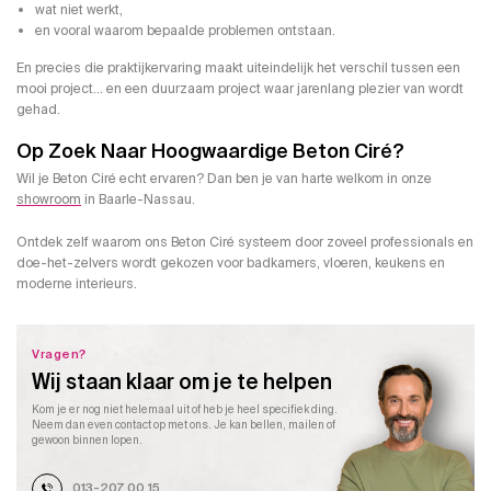
wat niet werkt,
en vooral waarom bepaalde problemen ontstaan.
En precies die praktijkervaring maakt uiteindelijk het verschil tussen een
mooi project… en een duurzaam project waar jarenlang plezier van wordt
gehad.
Op Zoek Naar Hoogwaardige Beton Ciré?
Wil je Beton Ciré echt ervaren? Dan ben je van harte welkom in onze
showroom
in
Baarle-Nassau
.
Ontdek zelf waarom ons Beton Ciré systeem door zoveel professionals en
doe-het-zelvers wordt gekozen voor badkamers, vloeren, keukens en
moderne interieurs.
Vragen?
Wij staan klaar om je te helpen
Kom je er nog niet helemaal uit of heb je heel specifiek ding.
Neem dan even contact op met ons. Je kan bellen, mailen of
gewoon binnen lopen.
013-207 00 15