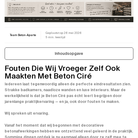
Geplaatst op
26 mei 2026
Team Beton-Aparte
5 min. leestijd
Inhoudsopgave
Fouten Die Wij Vroeger Zelf Ook
Maakten Met Beton Ciré
Iedereen laat tegenwoordig alleen de perfecte eindresultaten zien.
Strakke badkamers, naadloze wanden en luxe interieurs. Maar de
werkelijkheid is dat je Beton Ciré pas écht leert begrijpen door
jarenlange praktijkervaring — en ja, ook door fouten te maken.
Wij spreken uit ervaring.
Vanaf het moment dat wij begonnen met decoratieve
betonafwerkingen hebben we ontzettend veel geleerd in de praktijk.
Sommige dingen ontdek je nu eenmaal alleen door ze zelf mee te