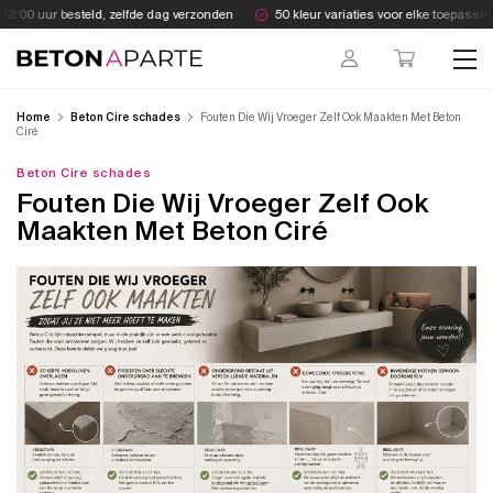
Skip
2:00 uur besteld, zelfde dag verzonden
50 kleur variaties voor elke toepassing
to
content
Beton Aparte
Home
Beton Cire schades
Fouten Die Wij Vroeger Zelf Ook Maakten Met Beton
Ciré
Beton Cire schades
Fouten Die Wij Vroeger Zelf Ook
Maakten Met Beton Ciré