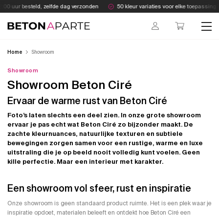
Skip
ur besteld, zelfde dag verzonden
50 kleur variaties voor elke toepassing
to
content
Beton Aparte
Home
Showroom
Showroom
Showroom Beton Ciré
Ervaar de warme rust van Beton Ciré
Foto’s laten slechts een deel zien. In onze grote showroom
ervaar je pas echt wat Beton Ciré zo bijzonder maakt. De
zachte kleurnuances, natuurlijke texturen en subtiele
bewegingen zorgen samen voor een rustige, warme en luxe
uitstraling die je op beeld nooit volledig kunt voelen. Geen
kille perfectie. Maar een interieur met karakter.
Een showroom vol sfeer, rust en inspiratie
Onze showroom is geen standaard product ruimte. Het is een plek waar je
inspiratie opdoet, materialen beleeft en ontdekt hoe Beton Ciré een