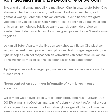
Kom gezellig naar onze Beton Cire Showroom
Ervaar wat er allemaal mogelijk is met Beton Ciré. In onze grote Beton Cire
showroom hebben we
vloeren
,
badkamer
,
keuken
en een hang-out
gemaakt waar je Betoncire echt kan ervaren. Tevens hebben we grote
voorbeelden van alle
Beton Cire Kleuren
. Het is echt niet zo dat we alleen
grijs en grijzer hebben. Bekijk de warme zandkleuren, de greige en
aardetinten of de pastel tinten die super goed passen bij de Marokkaanse
tegeltjes.
Je kan bij Beton Aparte wekelijks een
workshop
zelf Beton Ciré plaatsen
volgen. Je leert in een paar uurtjes tijd onder deskundige begeleiding de
fijne kneepjes van het toepassen en verwerken van betonstuc. Je kan na
deze workshop makkelijker zelf je eigen Beton Ciré aanbrengen.
Tip; Bekijk
onze aanbiedingen pagina
, misschien is er iets interessants
tussen voor je.
Neem contact op voor meer informatie of kom langs in onze
showroom
Wil je meer weten over Beton Ciré of Beton producten? Bel (+31(0)13 207
00 15), e-mail (
info@beton-aparte.nl
) of gebruik het
contactformulier
voor
al je vragen of verzoeken. Je kan natuurlijk ook gezellig langs komen in