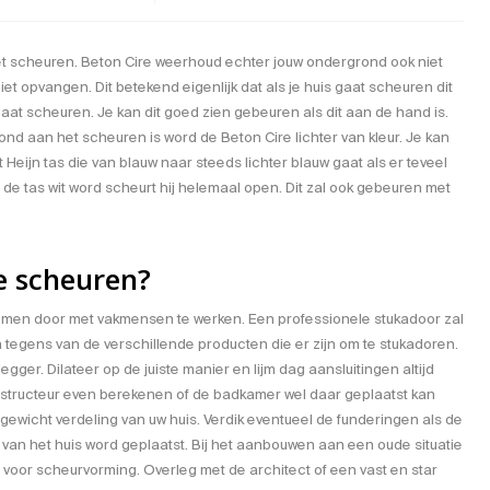
iet scheuren. Beton Cire weerhoud echter jouw ondergrond ook niet
et opvangen. Dit betekend eigenlijk dat als je huis gaat scheuren dit
aat scheuren. Je kan dit goed zien gebeuren als dit aan de hand is.
nd aan het scheuren is word de Beton Cire lichter van kleur. Je kan
 Heijn tas die van blauw naar steeds lichter blauw gaat als er teveel
Als de tas wit word scheurt hij helemaal open. Dit zal ook gebeuren met
e scheuren?
oorkomen door met vakmensen te werken. Een professionele stukadoor zal
en tegens van de verschillende producten die er zijn om te stukadoren.
legger. Dilateer op de juiste manier en lijm dag aansluitingen altijd
nstructeur even berekenen of de badkamer wel daar geplaatst kan
gewicht verdeling van uw huis. Verdik eventueel de funderingen als de
an het huis word geplaatst. Bij het aanbouwen aan een oude situatie
er voor scheurvorming. Overleg met de architect of een vast en star