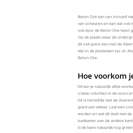
Beton Ciré kan van zichzelf n
van scheuren en kan dat ook ni
ook door de Beton Cire heen g
Op de plaats waar de ondergro
dit ook goed zien met de Albert
wijn in de plastieken tas zit. 
Beton Cire.
Hoe voorkom j
Dit kun je natuurlijk altijd v
u beter inlichten in de voors 
Dit is hetzelfde met de vloeren
goed aan elkaar. Laat een co
worden en wat dit doet met de 
badkamer aan de andere kant v
is de kans natuurlijk nog grot