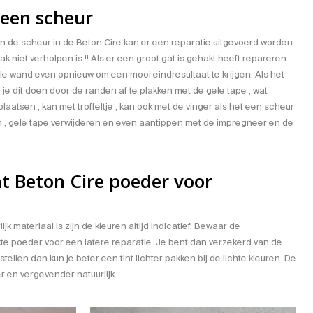
 een scheur
n de scheur in de Beton Cire kan er een reparatie uitgevoerd worden.
ak niet verholpen is !! Als er een groot gat is gehakt heeft repareren
le wand even opnieuw om een mooi eindresultaat te krijgen. Als het
 je dit doen door de randen af te plakken met de gele tape , wat
aatsen , kan met troffeltje , kan ook met de vinger als het een scheur
en , gele tape verwijderen en even aantippen met de impregneer en de
t Beton Cire poeder voor
jk materiaal is zijn de kleuren altijd indicatief. Bewaar de
e poeder voor een latere reparatie. Je bent dan verzekerd van de
tellen dan kun je beter een tint lichter pakken bij de lichte kleuren. De
r en vergevender natuurlijk.