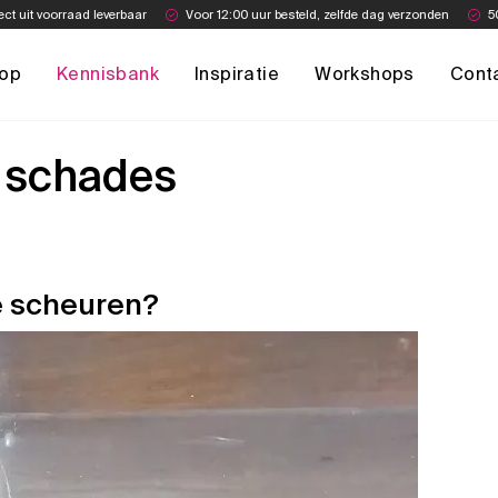
ect uit voorraad leverbaar
Voor 12:00 uur besteld, zelfde dag verzonden
5
op
Kennisbank
Inspiratie
Workshops
Cont
e schades
e scheuren?