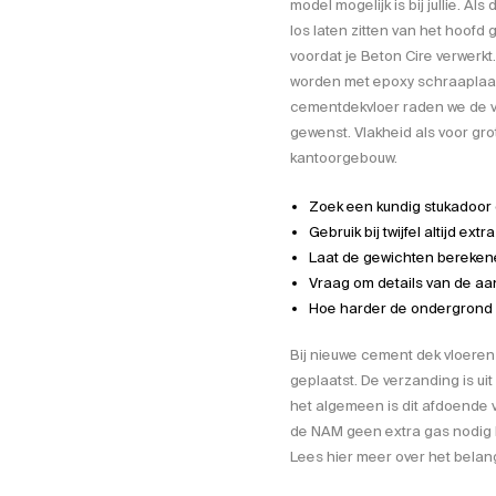
model mogelijk is bij jullie. Al
los laten zitten van het hoofd
voordat je Beton Cire verwerk
worden met
epoxy schraapla
cementdekvloer raden we de v
gewenst. Vlakheid als voor gr
kantoorgebouw.
Zoek een kundig stukadoor 
Gebruik bij twijfel altijd ex
Laat de gewichten bereke
Vraag om details van de aan
Hoe harder de ondergrond h
Bij nieuwe cement dek vloere
geplaatst. De verzanding is ui
het algemeen is dit afdoende v
de NAM geen extra gas nodig 
Lees hier meer over het bela