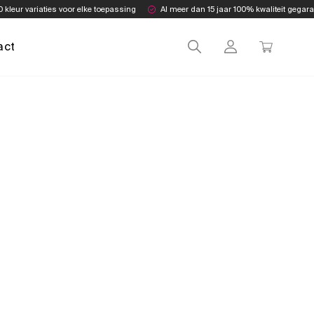
0 kleur variaties voor elke toepassing
Al meer dan 15 jaar 100% kwaliteit gegar
act