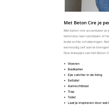
Met Beton Cire je per
Met beton cire accentueer je j
betonstuc kan ruw blijven of he
leuke echte schakeringen. Net 
eenvoudig zelf aan te brengen
fijne kneepjes van het Beton C
Vloeren
Badkamer
Eye catcher in de living
Eettafel
Aanrechtblad
Trap
Toilet
Laat je inspireren door wat