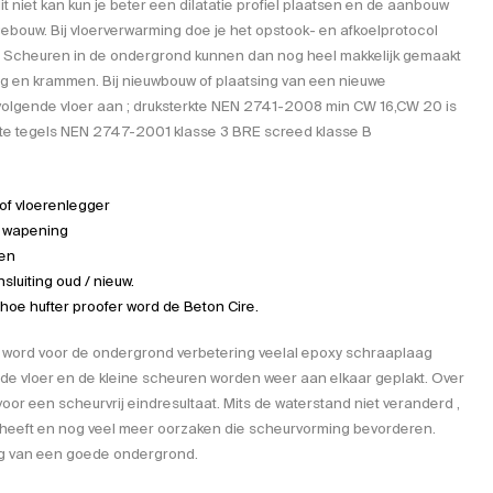
s dit niet kan kun je beter een dilatatie profiel plaatsen en de aanbouw
 gebouw. Bij vloerverwarming doe je het
opstook- en afkoelprotocol
t. Scheuren in de ondergrond kunnen dan nog heel makkelijk gemaakt
ag
en
krammen
. Bij nieuwbouw of plaatsing van een nieuwe
olgende vloer aan ; druksterkte NEN 2741-2008 min CW 16,CW 20 is
ote tegels NEN 2747-2001 klasse 3 BRE screed klasse B
of vloerenlegger
tra wapening
nen
sluiting oud / nieuw.
oe hufter proofer word de Beton Cire.
n word voor de ondergrond verbetering veelal epoxy schraaplaag
t de vloer en de kleine scheuren worden weer aan elkaar geplakt. Over
oor een scheurvrij eindresultaat. Mits de waterstand niet veranderd ,
heeft en nog veel meer oorzaken die scheurvorming bevorderen.
ng van een goede ondergrond.