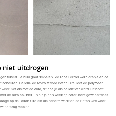
e niet uitdrogen
rogen funest. Je huid gaat rimpelen , de rode Ferrari word oranje en de
 scheuren. Gebruik de revitalift voor Beton Cire. Met de polymeer
weer. Net als met de auto, dit doe je als de lak flets word. Dit hoeft
e met de auto ook niet. En als je een week op safari bent geweest weer
laagje op de Beton Cire die als scherm werkt en de Beton Cire weer
 weer terug mooier.