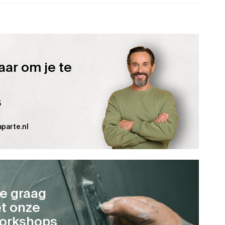
aar om je te
5
parte.nl
je graag
t onze
orkshops