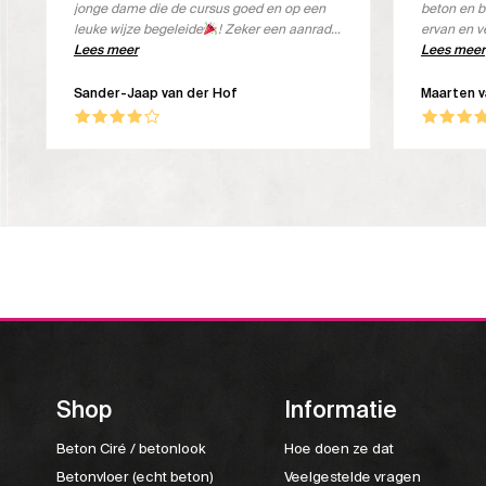
jonge dame die de cursus goed en op een
beton en b
leuke wijze begeleide
! Zeker een aanrader
ervan en v
om deze cursus bij Beton Aparte te volgen.
Lees meer
de koffie i
Lees meer
Sander-Jaap van der Hof
Maarten 
Shop
Informatie
Beton Ciré / betonlook
Hoe doen ze dat
Betonvloer (echt beton)
Veelgestelde vragen