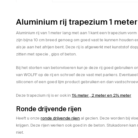
Aluminium rij trapezium 1 meter
Aluminium rij van 1 meter lang met aan 1 kant een trapezium vorm
zijn bijna 10 cm breed genoeg om goed vast te kunnen houden e
als je aan het afrijen bent. Deze rij is afgewerkt met kunststof d
zitten met specie , gips of beton.
Bij het storten van betonvloeren kun je deze rij goed gebruiken o
van WOLFF op de rij en schroef deze vast met parkers. Eventuee
siliconen of een goed lijm product gebruiken en dan vastschroev
Deze trapezium rij is er ook in
1½ meter , 2 meter en 2½ meter
Ronde drijvende rijen
Heeft u onze
ronde drijvende rijen
al gezien. Deze worden bij vloe
krijgen. Deze rijen werken ook goed in de beton. Stukadoren kan 
niet.