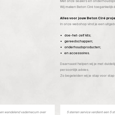
Met onze sealers en onderhoudspro
Wij maken Beton Ciré toegankelijk
Alles voor jouw Beton Ciré proj
In onze webshop vind je een uitge
doe-het-zelf kits;
gereedschappen;
onderhoudsproducten;
en accessoires.
Daarnaast helpen wij je met duidel
persoonlijk advies.
Zo begeleiden wij je stap voor stap
s een wandelend vademecum over
5 sterren service verdient een 5 s