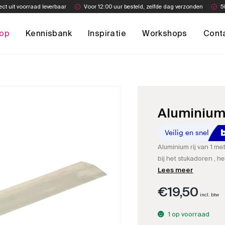
ect uit voorraad leverbaar
Voor 12:00 uur besteld, zelfde dag verzonden
5
op
Kennisbank
Inspiratie
Workshops
Cont
Aluminium 
Aluminium rij van 1 me
bij het stukadoren , h
meetapparaat.
Lees meer
€
19,50
incl. btw
1 op voorraad