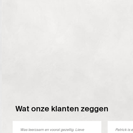
Wat onze klanten zeggen
Was leerzaam en vooral gezellig. Lieve
Patrick i