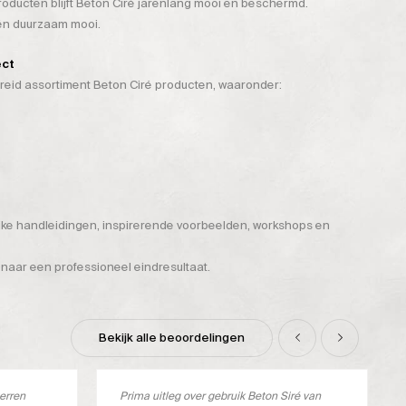
ducten blijft Beton Ciré jarenlang mooi en beschermd.
 én duurzaam mooi.
ect
breid assortiment Beton Ciré producten, waaronder:
ijke handleidingen, inspirerende voorbeelden, workshops en
 naar een professioneel eindresultaat.
Bekijk alle beoordelingen
terren
Prima uitleg over gebruik Beton Siré van