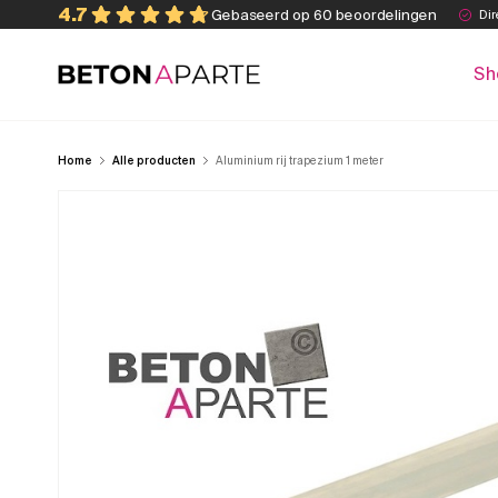
Skip
4.7
Gebaseerd op 60 beoordelingen
Dir
to
content
Sh
Beton Aparte
Home
Alle producten
Aluminium rij trapezium 1 meter