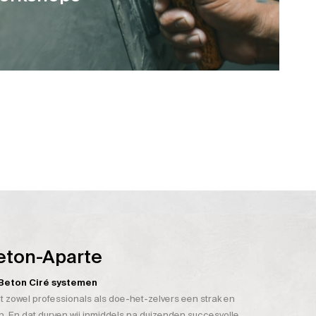
eton-Aparte
n Beton Ciré systemen
t zowel professionals als doe-het-zelvers een strak en
. En dat durven wij inmiddels na duizenden succesvolle