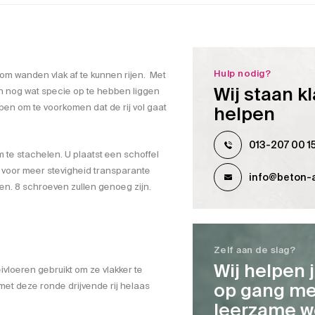
Hulp nodig?
 om wanden vlak af te kunnen rijen. Met
Wij staan kl
n nog wat specie op te hebben liggen
oppen om te voorkomen dat de rij vol gaat
helpen
013-207 00 1
m te stachelen. U plaatst een schoffel
l voor meer stevigheid transparante
info@beton-a
en. 8 schroeven zullen genoeg zijn.
Zelf aan de slag?
Wij helpen 
ivloeren gebruikt om ze vlakker te
op gang me
met deze ronde drijvende rij helaas
leerzame w