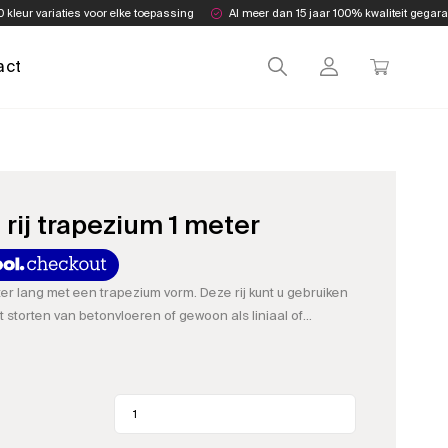
0 kleur variaties voor elke toepassing
Al meer dan 15 jaar 100% kwaliteit gegar
act
rij trapezium 1 meter
ter lang met een trapezium vorm. Deze rij kunt u gebruiken
et storten van betonvloeren of gewoon als liniaal of