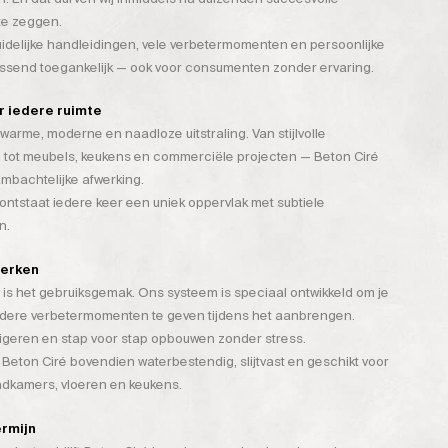
te zeggen.
duidelijke handleidingen, vele verbetermomenten en persoonlijke
assend toegankelijk — ook voor consumenten zonder ervaring.
or iedere ruimte
warme, moderne en naadloze uitstraling. Van stijlvolle
 tot meubels, keukens en commerciële projecten — Beton Ciré
mbachtelijke afwerking.
tstaat iedere keer een uniek oppervlak met subtiele
n.
werken
is het gebruiksgemak. Ons systeem is speciaal ontwikkeld om je
rdere verbetermomenten te geven tijdens het aanbrengen.
rigeren en stap voor stap opbouwen zonder stress.
 Beton Ciré bovendien waterbestendig, slijtvast en geschikt voor
badkamers, vloeren en keukens.
ermijn