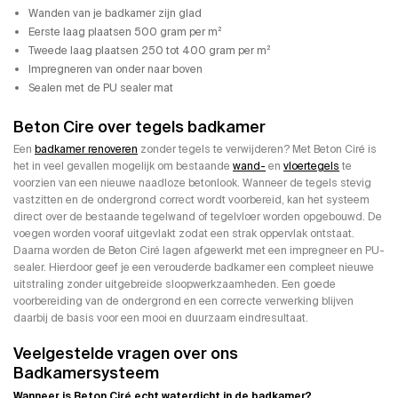
Wanden van je badkamer zijn glad
Eerste laag plaatsen 500 gram per m²
Tweede laag plaatsen 250 tot 400 gram per m²
Impregneren van onder naar boven
Sealen met de PU sealer mat
Beton Cire over tegels badkamer
Een
badkamer renoveren
zonder tegels te verwijderen? Met Beton Ciré is
het in veel gevallen mogelijk om bestaande
wand-
en
vloertegels
te
voorzien van een nieuwe naadloze betonlook. Wanneer de tegels stevig
vastzitten en de ondergrond correct wordt voorbereid, kan het systeem
direct over de bestaande tegelwand of tegelvloer worden opgebouwd. De
voegen worden vooraf uitgevlakt zodat een strak oppervlak ontstaat.
Daarna worden de Beton Ciré lagen afgewerkt met een impregneer en PU-
sealer. Hierdoor geef je een verouderde badkamer een compleet nieuwe
uitstraling zonder uitgebreide sloopwerkzaamheden. Een goede
voorbereiding van de ondergrond en een correcte verwerking blijven
daarbij de basis voor een mooi en duurzaam eindresultaat.
Veelgestelde vragen over ons
Badkamersysteem
Wanneer is Beton Ciré echt waterdicht in de badkamer?