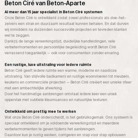
Beton Ciré van Beton-Aparte
Al meer dan 15 jaar specialist in Beton Ciré systemen
Onze Beton Ciré is ontwikkeld zodat zowel professionals als doe-het-
zelvers een strak en duurzaam resultaat kunnen behalen. En dat durven
wij inmiddels na duizenden succesvolle projecten en tevreden klanten
wel te zeggen.
Dankzij de lange verwerkingstijd, duidelijke handleidingen, vele
verbetermomenten en persoonlijke begeleiding wordt Beton Ciré
verrassend toegankelijk — ook voor consumenten zonder ervaring.
Een rustige, luxe uitstraling voor iedere ruimte
Beton Ciré geeft iedere ruimte een warme, moderne en naadloze
uitstraling. Van stijlvolle badkamers en rustige woonvloeren tot meubels,
keukens en commerciële projecten — Beton Ciré creëert een unieke sfeer
met een ambachtelijke afwerking.
Door het handmatige aanbrengen ontstaat iedere keer een uniek
oppervlak met subtiele kleurnuances en natuurlijke texturen.
Ontwikkeld om prettig mee te werken
Wat onze Beton Ciré onderscheidt, is het gebruiksgemak. Ons systeem is
speciaal ontwikkeld om je voldoende verwerkingstijd en meerdere
verbetermomenten te geven tijdens het aanbrengen.
Daardoor kun je rustig werken, corrigeren en stap voor stap opbouwen