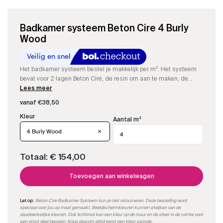
Badkamer systeem Beton Cire 4 Burly
Wood
Het badkamer systeem bestel je makkelijk per m². Het systeem
bevat voor 2 lagen Beton Ciré, de resin om aan te maken, de
kleurstof, impregneer en onze speciale matte PU-sealer.
Lees meer
vanaf
€
38,50
Aantal m²
4 Burly Wood
Totaal:
€ 154,00
Toevoegen aan winkelwagen
Let op:
Beton Cire Badkamer Systeem kun je niet retourneren. Deze bestelling word
speciaal voor jou op maat gemaakt. Beeldschermkleuren kunnen afwijken van de
daadwerkelijke kleuren. Ook lichtinval kan een kleur op de muur en de sfeer in de ruimte voor
een groot deel bepalen.
Koop daarom altijd eerst een kleur sample.