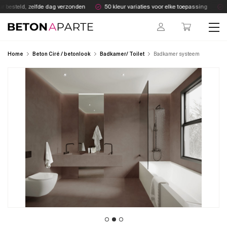
Skip
 besteld, zelfde dag verzonden
50 kleur variaties voor elke toepassing
Al
to
content
Beton Aparte
Home
Beton Ciré / betonlook
Badkamer/ Toilet
Badkamer systeem