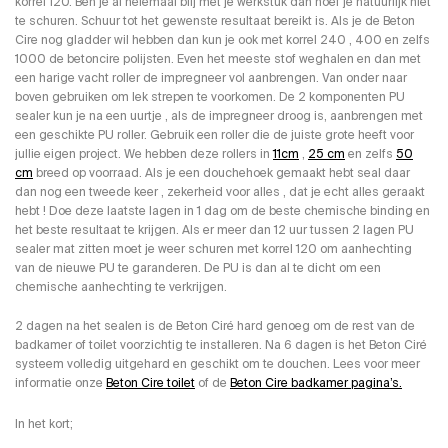
korrel 120. Ben je al helemaal blij met je werkstuk dan hoef je natuurlijk niet
te schuren. Schuur tot het gewenste resultaat bereikt is. Als je de Beton
Cire nog gladder wil hebben dan kun je ook met korrel 240 , 400 en zelfs
1000 de betoncire polijsten. Even het meeste stof weghalen en dan met
een harige vacht roller de impregneer vol aanbrengen. Van onder naar
boven gebruiken om lek strepen te voorkomen. De 2 komponenten PU
sealer kun je na een uurtje , als de impregneer droog is, aanbrengen met
een geschikte PU roller. Gebruik een roller die de juiste grote heeft voor
jullie eigen project. We hebben deze rollers in
11cm
,
25 cm
en zelfs
50
cm
breed op voorraad. Als je een douchehoek gemaakt hebt seal daar
dan nog een tweede keer , zekerheid voor alles , dat je echt alles geraakt
hebt ! Doe deze laatste lagen in 1 dag om de beste chemische binding en
het beste resultaat te krijgen. Als er meer dan 12 uur tussen 2 lagen PU
sealer mat zitten moet je weer schuren met korrel 120 om aanhechting
van de nieuwe PU te garanderen. De PU is dan al te dicht om een
chemische aanhechting te verkrijgen.
2 dagen na het sealen is de Beton Ciré hard genoeg om de rest van de
badkamer of toilet voorzichtig te installeren. Na 6 dagen is het Beton Ciré
systeem volledig uitgehard en geschikt om te douchen. Lees voor meer
informatie onze
Beton Cire toilet
of de
Beton Cire badkamer pagina’s.
In het kort;