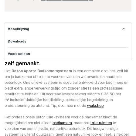
Beschrijving
Downloads
Badkamer Beton Cire compleet systeem
Voorbeelden
Een professionele Beton Ciré badkamer. Gewoon
zelf gemaakt.
Het
Beton Aparte Badkamersysteem
is een complete doe-het-zelf kit
om je badkamer of toilet te voorzien van een watervaste en naadloze
betonlook. Ons unieke systeem is speciaal ontwikkeld voor beginners en
biedt extra lange verwerkingstijd om zonder stress een professioneel
resultaat te behalen. Uit voorraad leverbaar voor slechts € 38,50 per
m² inclusief duidelijke handleiding, persoonlijke begeleiding en
ondersteuning op afstand. Tip, doe mee met de
workshop
.
Het professionele Beton Ciré-systeem voor de badkamer biedt de
mogelijkheid om niet alleen
badkamers
, maar ook
toiletruimtes
te
voorzien van een stijlvolle, natuurlijke betonlook. Dit hoogwaardige
systeem is uiterst duurzaam, geeft een natuurlijke look en feel, is flexibel,