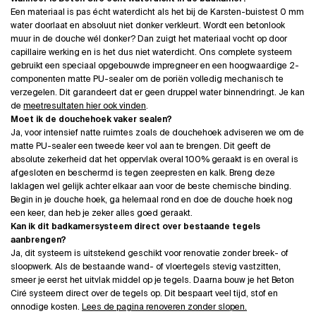
Een materiaal is pas écht waterdicht als het bij de Karsten-buistest 0 mm
water doorlaat en absoluut niet donker verkleurt. Wordt een betonlook
muur in de douche wél donker? Dan zuigt het materiaal vocht op door
capillaire werking en is het dus niet waterdicht. Ons complete systeem
gebruikt een speciaal opgebouwde impregneer en een hoogwaardige 2-
componenten matte PU-sealer om de poriën volledig mechanisch te
verzegelen. Dit garandeert dat er geen druppel water binnendringt. Je kan
de
meetresultaten hier ook vinden
.
Moet ik de douchehoek vaker sealen?
Ja, voor intensief natte ruimtes zoals de douchehoek adviseren we om de
matte PU-sealer een tweede keer vol aan te brengen. Dit geeft de
absolute zekerheid dat het oppervlak overal 100% geraakt is en overal is
afgesloten en beschermd is tegen zeepresten en kalk. Breng deze
laklagen wel gelijk achter elkaar aan voor de beste chemische binding.
Begin in je douche hoek, ga helemaal rond en doe de douche hoek nog
een keer, dan heb je zeker alles goed geraakt.
Kan ik dit badkamersysteem direct over bestaande tegels
aanbrengen?
Ja, dit systeem is uitstekend geschikt voor renovatie zonder breek- of
sloopwerk. Als de bestaande wand- of vloertegels stevig vastzitten,
smeer je eerst het uitvlak middel op je tegels. Daarna bouw je het Beton
Ciré systeem direct over de tegels op. Dit bespaart veel tijd, stof en
onnodige kosten.
Lees de pagina renoveren zonder slopen.