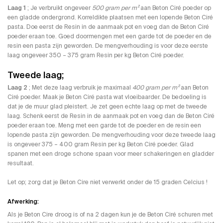
Laag 1
; Je verbruikt ongeveer
500 gram per m²
aan Beton Ciré poeder op
een gladde ondergrond. Korreldikte plaatsen met een lopende Beton Ciré
pasta. Doe eerst de Resin in de aanmaak pot en voeg dan de Beton Ciré
poeder eraan toe. Goed doormengen met een garde tot de poeder en de
resin een pasta zijn geworden. De mengverhouding is voor deze eerste
laag ongeveer 350 – 375 gram Resin per kg Beton Ciré poeder.
Tweede laag;
Laag 2
; Met deze laag verbruik je maximaal
400 gram per m²
aan Beton
Ciré poeder. Maak je Beton Ciré pasta wat vloeibaarder. De bedoeling is
dat je de muur glad pleistert. Je zet geen echte laag op met de tweede
laag. Schenk eerst de Resin in de aanmaak pot en voeg dan de Beton Ciré
poeder eraan toe. Meng met een garde tot de poeder en de resin een
lopende pasta zijn geworden. De mengverhouding voor deze tweede laag
is ongeveer 375 – 400 gram Resin per kg Beton Ciré poeder. Glad
spanen met een droge schone spaan voor meer schakeringen en gladder
resultaat.
Let op; zorg dat je Beton Cire niet verwerkt onder de 15 graden Celcius !
Afwerking:
Als je Beton Cire droog is of na 2 dagen kun je de Beton Ciré schuren met