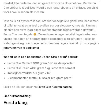
makkelijk te onderhouden en geschikt voor de douchehoek. Met Beton
Ciré creëer je redelijk eenvoudig een luxe, robuuste en chique, geschikt
voor zowel wanden als vloeren.
Tevens is dit systeem ideaal om over de tegels te gebruiken, badkamer-
of toilet renovaties in veel gevallen zonder sloopwerk; meestal kan met
slechts een extra laag direct over bestaande tegels worden gewerkt.
Beton Cire over tegels
. Zo realiseer je tegen relatief lage kosten een
unieke, elegante en hoogwaardige badkamer of toiletruimte. Bekijk de
volledige uitleg over hoe je beton cire over tegels plaatst op onze pagina
renoveren van je badkamer.
Wat zit er in een badkamer Beton Cire per m² pakket:
Beton Ciré Cement 900 gram / m² en kleurpoeder
Beton Ciré Resin 400 gram / kg Beton Cire cement
Impregneermiddel 50 gram / m²
2 componenten matte PU Sealer 125 gram per m²
Bekijk de kleuren op onze
Beton Cire Kleuren pagina
.
Gebruiksaanwijzing:
Eerste laag;