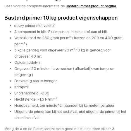
Lees voor de complete informatie de
Bastard Primer product pagina
.
Bastard primer 10 kg product eigenschappen
epoxy primer met vulstof.
A component in blik, B component in kunststof can of blik.
Verbruik rond de 250 gram per m². ( tussen de 200 en 400 gram
per m² )
5 kg is genoeg voor ongeveer 20 m², 10 kg is genoeg voor
ongeveer 40 m².
Oplosmiddelvrij
Ongeveer 30 minuten te verwerken ( afhankelijk van temp. en
omgeving )
Eenvoudig aan te brengen
Krimpvrij
Shorehardheid >D80
Hechtsterkte > 1,5 N/mm²
Houdbaarheid, ten minste 12 maanden bij kamertemperatuur
Uitgeharde primer kan bij het restafval, niet uitgeharde primer bij het
chemisch afval.
Meng de A en de B component even goed machinaal door elkaar. 3