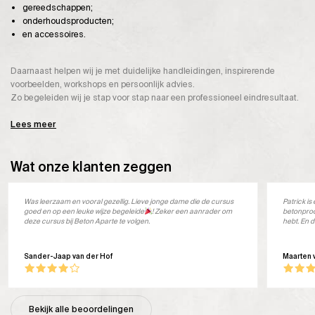
gereedschappen;
onderhoudsproducten;
en accessoires.
Daarnaast helpen wij je met duidelijke handleidingen, inspirerende
voorbeelden, workshops en persoonlijk advies.
Zo begeleiden wij je stap voor stap naar een professioneel eindresultaat.
Lees meer
Wat onze klanten zeggen
Was leerzaam en vooral gezellig. Lieve jonge dame die de cursus
Patrick i
goed en op een leuke wijze begeleide
! Zeker een aanrader om
betonprod
deze cursus bij Beton Aparte te volgen.
hebt. En d
Sander-Jaap van der Hof
Maarten 
Bekijk alle beoordelingen