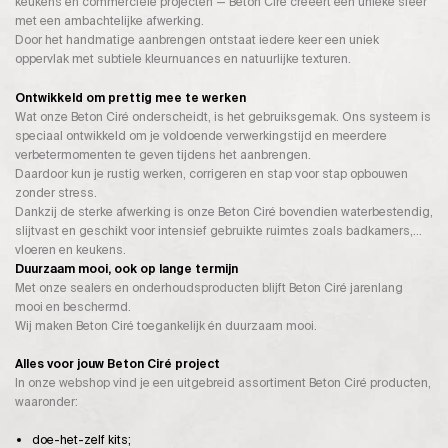
keukens en commerciële projecten — Beton Ciré creëert een unieke sfeer
met een ambachtelijke afwerking.
Door het handmatige aanbrengen ontstaat iedere keer een uniek
oppervlak met subtiele kleurnuances en natuurlijke texturen.
Ontwikkeld om prettig mee te werken
Wat onze Beton Ciré onderscheidt, is het gebruiksgemak. Ons systeem is
speciaal ontwikkeld om je voldoende verwerkingstijd en meerdere
verbetermomenten te geven tijdens het aanbrengen.
Daardoor kun je rustig werken, corrigeren en stap voor stap opbouwen
zonder stress.
Dankzij de sterke afwerking is onze Beton Ciré bovendien waterbestendig,
slijtvast en geschikt voor intensief gebruikte ruimtes zoals badkamers,
vloeren en keukens.
Duurzaam mooi, ook op lange termijn
Met onze sealers en onderhoudsproducten blijft Beton Ciré jarenlang
mooi en beschermd.
Wij maken Beton Ciré toegankelijk én duurzaam mooi.
Alles voor jouw Beton Ciré project
In onze webshop vind je een uitgebreid assortiment Beton Ciré producten,
waaronder:
doe-het-zelf kits;