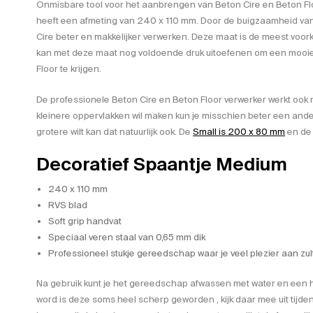
Onmisbare tool voor het aanbrengen van Beton Cire en Beton Flo
heeft een afmeting van 240 x 110 mm. Door de buigzaamheid van 
Cire beter en makkelijker verwerken. Deze maat is de meest voo
kan met deze maat nog voldoende druk uitoefenen om een mooie t
Floor te krijgen.
De professionele Beton Cire en Beton Floor verwerker werkt ook 
kleinere oppervlakken wil maken kun je misschien beter een ande
grotere wilt kan dat natuurlijk ook. De
Small is 200 x 80 mm
en d
Decoratief Spaantje Medium
240 x 110 mm
RVS blad
Soft grip handvat
Speciaal veren staal van 0,65 mm dik
Professioneel stukje gereedschap waar je veel plezier aan zul
Na gebruik kunt je het gereedschap afwassen met water en een h
word is deze soms heel scherp geworden , kijk daar mee uit tijdens