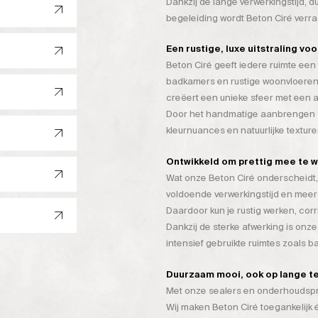
Dankzij de lange verwerkingstijd, 
begeleiding wordt Beton Ciré verr
Een rustige, luxe uitstraling vo
Beton Ciré geeft iedere ruimte een 
badkamers en rustige woonvloeren
creëert een unieke sfeer met een a
Door het handmatige aanbrengen on
kleurnuances en natuurlijke texture
Ontwikkeld om prettig mee te 
Wat onze Beton Ciré onderscheidt, 
voldoende verwerkingstijd en mee
Daardoor kun je rustig werken, cor
Dankzij de sterke afwerking is onze
intensief gebruikte ruimtes zoals 
Duurzaam mooi, ook op lange t
Met onze sealers en onderhoudspro
Wij maken Beton Ciré toegankelijk