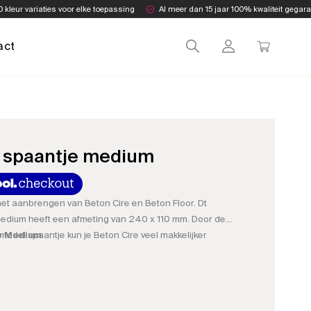
0 kleur variaties voor elke toepassing
Al meer dan 15 jaar 100% kwaliteit gegar
act
f spaantje medium
et aanbrengen van Beton Cire en Beton Floor. Dt
medium heeft een afmeting van 240 x 110 mm. Door de
model spaantje kun je Beton Cire veel makkelijker
e Medium
l van 0,65 mm dik