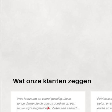
Wat onze klanten zeggen
Was leerzaam en vooral gezellig. Lieve
Patrick i
jonge dame die de cursus goed en op een
beton en b
leuke wijze begeleide
! Zeker een aanrader
ervan en v