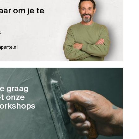
aar om je te
5
parte.nl
je graag
t onze
orkshops