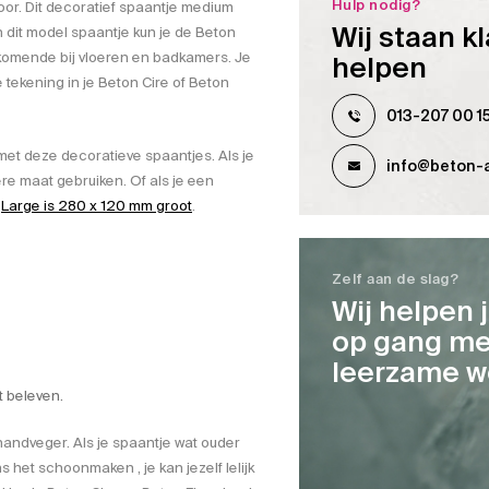
Hulp nodig?
or. Dit decoratief spaantje medium
Wij staan kl
dit model spaantje kun je de Beton
rkomende bij vloeren en badkamers. Je
helpen
ekening in je Beton Cire of Beton
013-207 00 1
met deze decoratieve spaantjes. Als je
info@beton-a
re maat gebruiken. Of als je een
e
Large is 280 x 120 mm groot
.
Zelf aan de slag?
Wij helpen 
op gang me
leerzame w
t beleven.
andveger. Als je spaantje wat ouder
 het schoonmaken , je kan jezelf lelijk