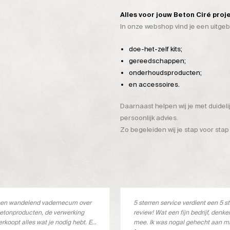
Alles voor jouw Beton Ciré proj
In onze webshop vind je een uitge
doe-het-zelf kits;
gereedschappen;
onderhoudsproducten;
en accessoires.
Daarnaast helpen wij je met duidel
persoonlijk advies.
Zo begeleiden wij je stap voor stap
s een wandelend vademecum over
5 sterren service verdient een 5 s
etonproducten, de verwerking
review! Wat een fijn bedrijf, denk
erkoopt alles wat je nodig hebt. En
mee. Ik was nogal gehecht aan m