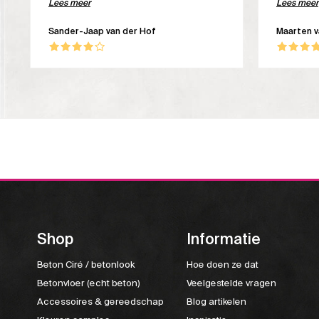
om deze cursus bij Beton Aparte te volgen.
Lees meer
de koffie i
Lees meer
Sander-Jaap van der Hof
Maarten 
Shop
Informatie
Beton Ciré / betonlook
Hoe doen ze dat
Betonvloer (echt beton)
Veelgestelde vragen
Accessoires & gereedschap
Blog artikelen