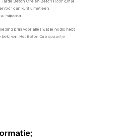
. Harde Beton Cire en Beton Floor kun je
iervoor dan kunt u met een
verwijderen.
eding prijs voor alles wat je nodig hebt
e bekijken. Het Beton Cire spaantje
formatie;