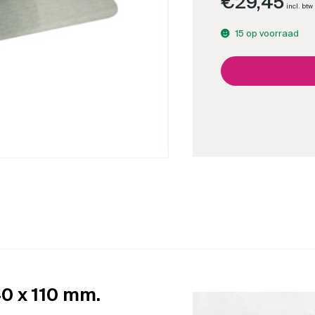
€
29,45
– Professioneel stukj
incl. btw
15 op voorraad
0 x 110 mm.