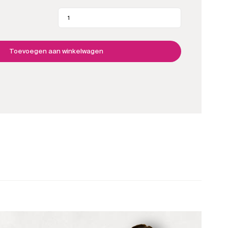
e gereedschap waar je veel plezier aan zult beleven.
Decoratief
spaantje
medium
aantal
Toevoegen aan winkelwagen