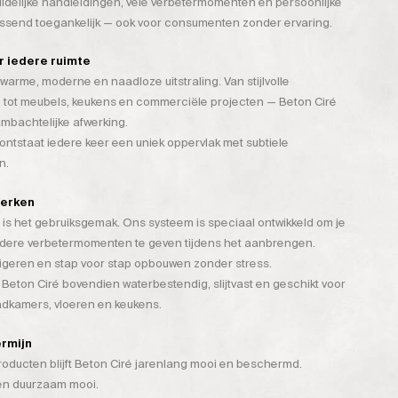
duidelijke handleidingen, vele verbetermomenten en persoonlijke
assend toegankelijk — ook voor consumenten zonder ervaring.
or iedere ruimte
warme, moderne en naadloze uitstraling. Van stijlvolle
 tot meubels, keukens en commerciële projecten — Beton Ciré
mbachtelijke afwerking.
tstaat iedere keer een uniek oppervlak met subtiele
n.
werken
is het gebruiksgemak. Ons systeem is speciaal ontwikkeld om je
rdere verbetermomenten te geven tijdens het aanbrengen.
rigeren en stap voor stap opbouwen zonder stress.
 Beton Ciré bovendien waterbestendig, slijtvast en geschikt voor
badkamers, vloeren en keukens.
ermijn
ducten blijft Beton Ciré jarenlang mooi en beschermd.
 én duurzaam mooi.