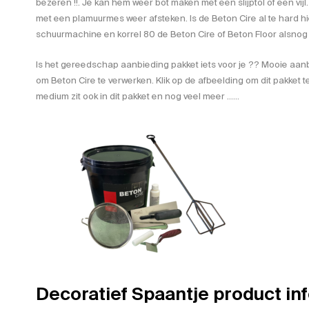
bezeren !!. Je kan hem weer bot maken met een slijptol of een vijl
met een plamuurmes weer afsteken. Is de Beton Cire al te hard h
schuurmachine en korrel 80 de Beton Cire of Beton Floor alsnog 
Is het gereedschap aanbieding pakket iets voor je ?? Mooie aanbi
om Beton Cire te verwerken. Klik op de afbeelding om dit pakket t
medium zit ook in dit pakket en nog veel meer ……
Decoratief Spaantje product in