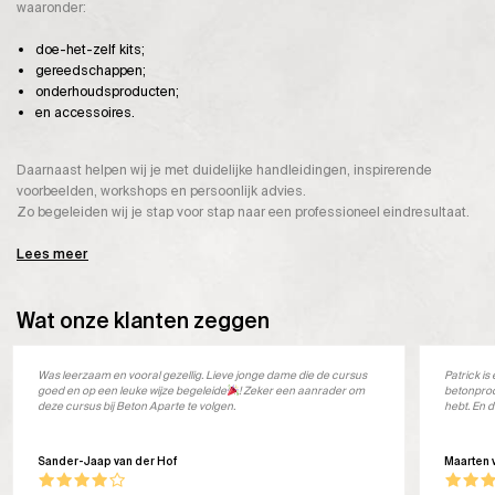
waaronder:
doe-het-zelf kits;
gereedschappen;
onderhoudsproducten;
en accessoires.
Daarnaast helpen wij je met duidelijke handleidingen, inspirerende
voorbeelden, workshops en persoonlijk advies.
Zo begeleiden wij je stap voor stap naar een professioneel eindresultaat.
Lees meer
Wat onze klanten zeggen
Was leerzaam en vooral gezellig. Lieve jonge dame die de cursus
Patrick i
goed en op een leuke wijze begeleide
! Zeker een aanrader om
betonprod
deze cursus bij Beton Aparte te volgen.
hebt. En d
Sander-Jaap van der Hof
Maarten 