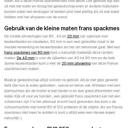
water. Als u deze Franse spackmessen voor Beton Cire gebruikt kijk dan
uit met het water en droog het gereedschap even af. Andere materialen
kunnen water wel verdragen of werken juist heel prettig als ze wat water
hebben met het afspanen van de wand.
Gebruik van de kleine maten frans spackmes
De smalle uitvoeringen van 80 , 40 en
20 mm
zijn speciaal voor
keukenbladen en meubelen. 80 mm is een veel gebruikte maat in de
meubel verwerking en keukenbladen als het om betonlook gaat. Met een
frans spackmes van 80 mm
kunt u natuurlijk makkelijk deze randen
maken.
De 40 mm
is voor de zijkanten van 40 tot 80 mm en de hele
dunne keukenbladen kunt u met de
20 mm uitvoering
van deze Franse
spackmessen maken.
Maak je gereedschap altijd schoon na gebruik. Als je met gips gewerkt
hebt dan kun je water gebruiken , specie en beton ook. Afsteken met een
plamuurmes als de mortel al wat harder is en dan goed afborstelen met
water. Kijk uit voor uw handen , een gebruikt frans spackmes kan net een
scheermes zijn !! Is het allemaal al echt hard geworden dan kunt u de
schuurmachine met korrel 80 of 120 proberen of de slijptol. Als uw Franse
spackmes niet meer te redden is kunt u altijd weer een nieuwe kopen
natuurlijk :).