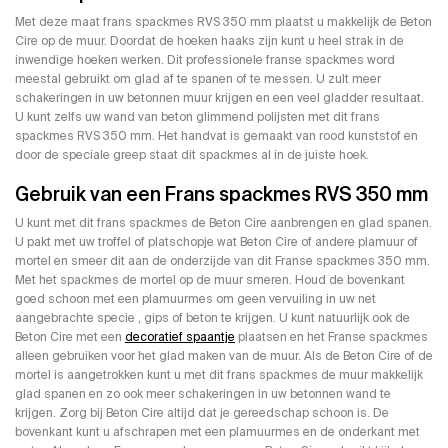
Met deze maat frans spackmes RVS 350 mm plaatst u makkelijk de Beton
Cire op de muur. Doordat de hoeken haaks zijn kunt u heel strak in de
inwendige hoeken werken. Dit professionele franse spackmes word
meestal gebruikt om glad af te spanen of te messen. U zult meer
schakeringen in uw betonnen muur krijgen en een veel gladder resultaat.
U kunt zelfs uw wand van beton glimmend polijsten met dit frans
spackmes RVS 350 mm. Het handvat is gemaakt van rood kunststof en
door de speciale greep staat dit spackmes al in de juiste hoek.
Gebruik van een Frans spackmes RVS 350 mm
U kunt met dit frans spackmes de Beton Cire aanbrengen en glad spanen.
U pakt met uw troffel of platschopje wat Beton Cire of andere plamuur of
mortel en smeer dit aan de onderzijde van dit Franse spackmes 350 mm.
Met het spackmes de mortel op de muur smeren. Houd de bovenkant
goed schoon met een plamuurmes om geen vervuiling in uw net
aangebrachte specie , gips of beton te krijgen. U kunt natuurlijk ook de
Beton Cire met een
decoratief spaantje
plaatsen en het Franse spackmes
alleen gebruiken voor het glad maken van de muur. Als de Beton Cire of de
mortel is aangetrokken kunt u met dit frans spackmes de muur makkelijk
glad spanen en zo ook meer schakeringen in uw betonnen wand te
krijgen. Zorg bij Beton Cire altijd dat je gereedschap schoon is. De
bovenkant kunt u afschrapen met een plamuurmes en de onderkant met