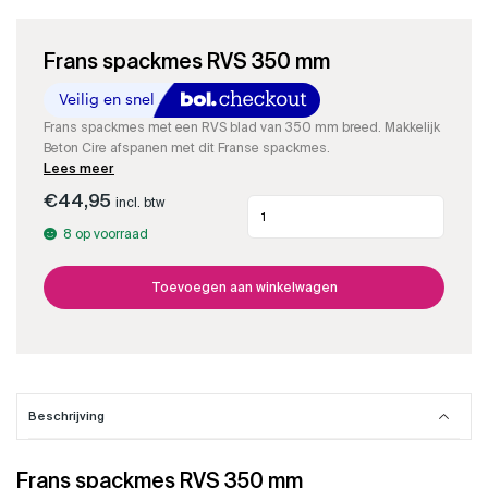
Frans spackmes RVS 350 mm
Frans spackmes met een RVS blad van 350 mm breed. Makkelijk
Beton Cire afspanen met dit Franse spackmes.
Lees meer
€
44,95
incl. btw
Frans
spackmes
8 op voorraad
RVS
350
mm
Toevoegen aan winkelwagen
aantal
Beschrijving
Frans spackmes RVS 350 mm