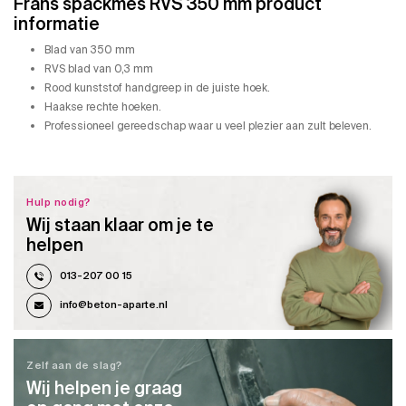
Frans spackmes RVS 350 mm product
informatie
Blad van 350 mm
RVS blad van 0,3 mm
Rood kunststof handgreep in de juiste hoek.
Haakse rechte hoeken.
Professioneel gereedschap waar u veel plezier aan zult beleven.
Hulp nodig?
Wij staan klaar om je te
helpen
013-207 00 15
info@beton-aparte.nl
Zelf aan de slag?
Wij helpen je graag