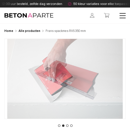
Skip
12:00 uur besteld, zelfde dag verzonden
50 kleur variaties voor elke toepassing
to
content
Beton Aparte
Home
Alle producten
Frans spackmes RVS 350 mm