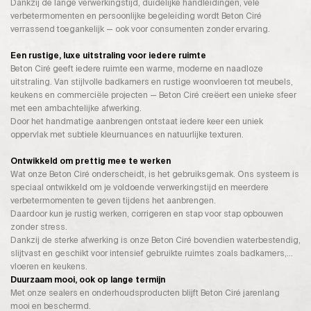
Dankzij de lange verwerkingstijd, duidelijke handleidingen, vele
verbetermomenten en persoonlijke begeleiding wordt Beton Ciré
verrassend toegankelijk — ook voor consumenten zonder ervaring.
Een rustige, luxe uitstraling voor iedere ruimte
Beton Ciré geeft iedere ruimte een warme, moderne en naadloze
uitstraling. Van stijlvolle badkamers en rustige woonvloeren tot meubels,
keukens en commerciële projecten — Beton Ciré creëert een unieke sfeer
met een ambachtelijke afwerking.
Door het handmatige aanbrengen ontstaat iedere keer een uniek
oppervlak met subtiele kleurnuances en natuurlijke texturen.
Ontwikkeld om prettig mee te werken
Wat onze Beton Ciré onderscheidt, is het gebruiksgemak. Ons systeem is
speciaal ontwikkeld om je voldoende verwerkingstijd en meerdere
verbetermomenten te geven tijdens het aanbrengen.
Daardoor kun je rustig werken, corrigeren en stap voor stap opbouwen
zonder stress.
Dankzij de sterke afwerking is onze Beton Ciré bovendien waterbestendig,
slijtvast en geschikt voor intensief gebruikte ruimtes zoals badkamers,
vloeren en keukens.
Duurzaam mooi, ook op lange termijn
Met onze sealers en onderhoudsproducten blijft Beton Ciré jarenlang
mooi en beschermd.