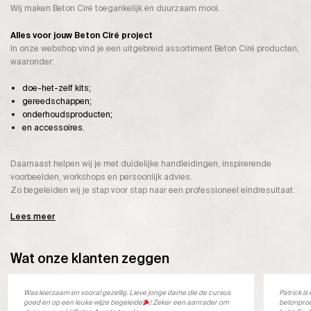
Wij maken Beton Ciré toegankelijk én duurzaam mooi.
Alles voor jouw Beton Ciré project
In onze webshop vind je een uitgebreid assortiment Beton Ciré producten,
waaronder:
doe-het-zelf kits;
gereedschappen;
onderhoudsproducten;
en accessoires.
Daarnaast helpen wij je met duidelijke handleidingen, inspirerende
voorbeelden, workshops en persoonlijk advies.
Zo begeleiden wij je stap voor stap naar een professioneel eindresultaat.
Lees meer
Wat onze klanten zeggen
Was leerzaam en vooral gezellig. Lieve jonge dame die de cursus
Patrick i
goed en op een leuke wijze begeleide
! Zeker een aanrader om
betonprod