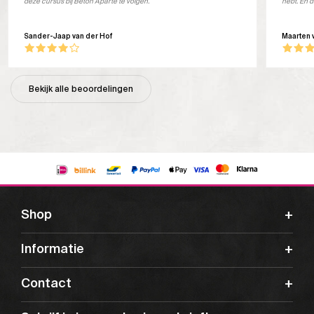
deze cursus bij Beton Aparte te volgen.
hebt. En d
Sander-Jaap van der Hof
Maarten 
Bekijk alle beoordelingen
Shop
Informatie
Contact