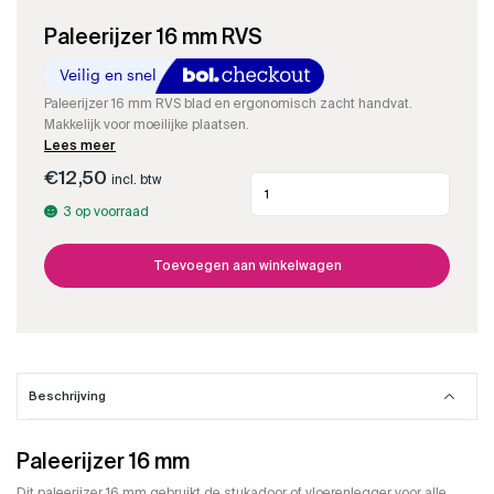
Paleerijzer 16 mm RVS
Paleerijzer 16 mm RVS blad en ergonomisch zacht handvat.
Makkelijk voor moeilijke plaatsen.
Lees meer
€
12,50
incl. btw
Paleerijzer
16
3 op voorraad
mm
RVS
aantal
Toevoegen aan winkelwagen
Beschrijving
Paleerijzer 16 mm
Dit paleerijzer 16 mm gebruikt de stukadoor of vloerenlegger voor alle