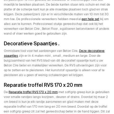
moeilijk te bereiken plaatsen. De beide kanten staan iets schuin en met de
platte of de scherpe kant kun je alle moeilijke plaatsen toch glad en strak
krijgen. Deze paleerijzers zijn er in verschillende maten van 10 mm tot 30
mm toe. De professionele verwerkers hebben meestal
een hele set
bij om
alles aan te kunnen. Professioneel stukje gereedschap dat ook bij het
verwerken van Beton Cire , Beton Floor , egaliseren betonvloeren of andere
wand of vloer werken goed te gebruiken zijn.
Decoratieve Spaantjes .
Onmisbare tool voor het aanbrengen van Beton Cire.
Deze decoratieve
spaantjes
zijn er in 4 maten mini , small , medium en large. Door de
buigzaamheid van het RVS blad van dit decoratief spaantje kunt u uw
Beton Cire beter en makkelijker verwerken. De RVS uitvoeringen zijn voor
op te zetten en te pleisteren. Het kunststof spaantje is alleen voor af te
pleisteren als u geen of weinig schakeringen wil krijgen.
Reparatie troffel RVS 170 x 20 mm
De
Reparatie troffel RVS 170 x 20 mm
met softgrip greep kun je gebruiken
voor smalle randjes langs kozijnen , deuren of drains. Doordat hij maar 2
cm breed is kun je elk randje aansmeren en glad maken met deze
reparatie troffel van 170 mm lang en 20 mm breed. Doordat op de troffel
een softgrip greep zit zal het gereedschap beter in de hand liggen. Dit zal