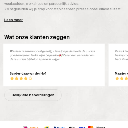
voorbeelden, workshops en persoonlijk advies.
Zo begeleiden wij je stap voor stap naar een professioneel eindresultaat.
Lees meer
Wat onze klanten zeggen
Was leerzaam en vooral gezellig. Lieve jonge dame die de cursus
Patrick i
goed en op een leuke wijze begeleide
! Zeker een aanrader om
betonprod
deze cursus bij Beton Aparte te volgen.
hebt. En d
Sander-Jaap van der Hof
Maarten 
Bekijk alle beoordelingen