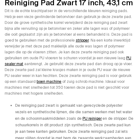
Reiniging Pad Zwart 17 inch, 43,1 cm
Dit is de echte krachtpatser in de verschillende kleuren reiniging pads.
Heb je een vieze gevlinderde betonvloer dan gebruik je deze zwarte pad.
Door de grove synthetische korrel verwijderd deze reiniging pad zwart
bijna alle vervuiling op je betonvloer en zeker alle lagen was of polymeer
die ooit geplaatst zijn als je betonvloer al eens behandeld is. Deze pad is
goed te gebruiken met de professionele
stripper
. Na een korte inwerktijd
verwijder je met deze pad makkelijk alle oude was lagen of polymeer
lagen die op de vloeren zitten. Je kan deze zwarte reiniging pad ook
gebruiken om oude PU vloeren te schuren voordat je een nieuwe laag
PU
sealer mat
aanbrengt. Je gebruikt deze zwarte pad dan droog op je vloer.
Deze zwarte pad zal kleine krasjes maken in je oude PU waar de nieuwe
PU sealer weer in kan hechten. Deze zwarte reiniging pad is voor gebruik
op een standaard
boen machine
of zuig schrob machine. Ideaal voor
machines met snelheden tot 350 toeren deze pad is niet geschikt voor
machines met hogere snelheden.
De reiniging pad zwart is gemaakt van gerecyclede polyester
vezels en synthetische lijmen, die die samen werken met het water
en de schoonmaakmiddelen zoals de
PU reiniger
en de stripper. De
schuurkorrels in dit product zijn synthetisch. Deze zwarte pad kun
je aan twee kanten gebruiken. Deze zwarte reiniging pad zal iets
meer slijten doordat je met hem de zwaarste werkzaamheden aan