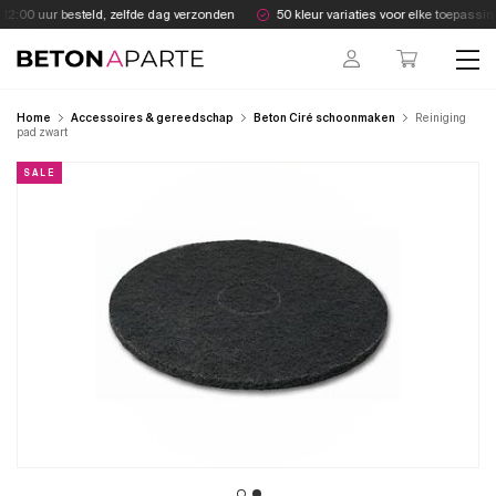
Skip
2:00 uur besteld, zelfde dag verzonden
50 kleur variaties voor elke toepassing
to
content
Beton Aparte
Home
Accessoires & gereedschap
Beton Ciré schoonmaken
Reiniging
pad zwart
SALE