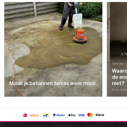
Terras
Waarom
de ene
Terras
Maak je betonnen terras weer mooi
niet?
4 min. leestijd
5 min. leest