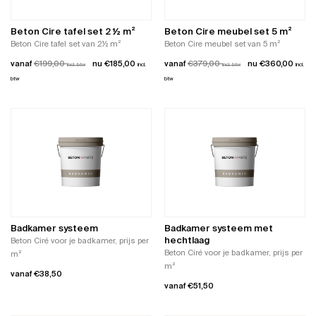
worden
gekozen
op
worden
de
Beton Cire tafel set 2 ½ m²
Beton Cire meubel set 5 m²
op
productpagina
Beton Cire tafel set van 2½ m²
Beton Cire meubel set van 5 m²
de
vanaf
€
199,00
€
185,00
vanaf
€
379,00
€
360,00
incl. btw
incl.
productpagina
incl. btw
incl.
btw
btw
Dit
Dit
product
product
heeft
heeft
meerdere
meerdere
variaties.
variaties.
Deze
Deze
optie
optie
kan
kan
gekozen
gekozen
worden
worden
Badkamer systeem
Badkamer systeem met
op
op
hechtlaag
Beton Ciré voor je badkamer, prijs per
de
de
Beton Ciré voor je badkamer, prijs per
m²
productpagina
productpagina
m²
vanaf
€
38,50
vanaf
€
51,50
Dit
Dit
product