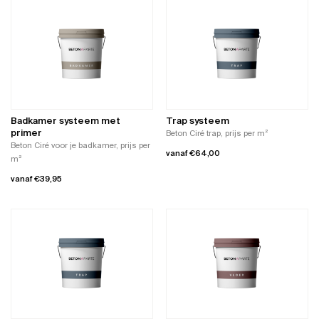
product
heeft
heeft
meerdere
meerdere
variaties.
variaties.
Deze
Deze
optie
optie
kan
kan
gekozen
gekozen
worden
worden
op
Badkamer systeem met
Trap systeem
op
de
primer
Beton Ciré trap, prijs per m²
de
productpagina
Beton Ciré voor je badkamer, prijs per
vanaf
€
64,00
productpagina
m²
Dit
vanaf
€
39,95
product
Dit
heeft
product
meerdere
heeft
variaties.
meerdere
Deze
variaties.
optie
Deze
kan
optie
gekozen
kan
worden
gekozen
op