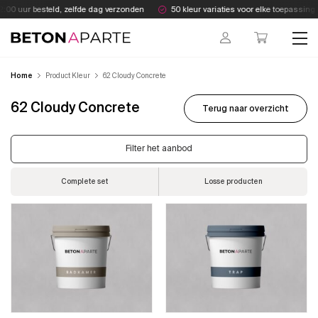
Skip
:00 uur besteld, zelfde dag verzonden
50 kleur variaties voor elke toepassing
to
content
Beton Aparte
Home
Product Kleur
62 Cloudy Concrete
62 Cloudy Concrete
Terug naar overzicht
Filter het aanbod
Complete set
Losse producten