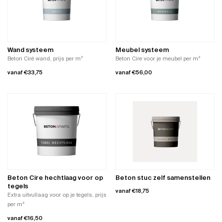
Deze
Deze
optie
optie
kan
kan
gekozen
gekozen
worden
worden
Wand systeem
Meubel systeem
op
op
Beton Ciré wand, prijs per m²
Beton Cire voor je meubel per m²
de
de
vanaf
€
33,75
vanaf
€
56,00
productpagina
productpagina
Dit
Dit
product
product
heeft
heeft
meerdere
meerdere
variaties.
variaties.
Deze
Deze
optie
optie
kan
kan
gekozen
gekozen
worden
worden
Beton Cire hechtlaag voor op
Beton stuc zelf samenstellen
op
op
tegels
vanaf
€
18,75
de
de
Extra uitvullaag voor op je tegels, prijs
productpagina
productpagina
per m²
Dit
product
vanaf
€
16,50