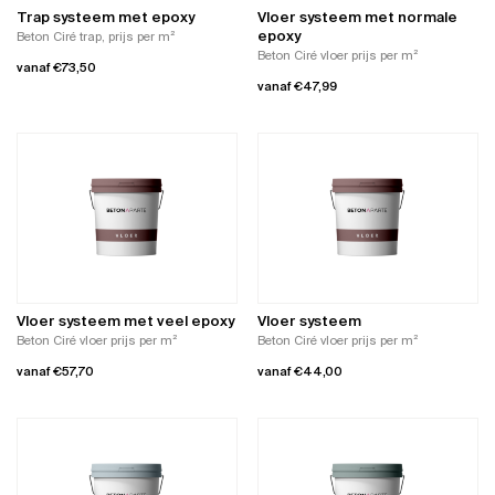
worden
de
Trap systeem met epoxy
Vloer systeem met normale
op
productpagina
epoxy
Beton Ciré trap, prijs per m²
de
Beton Ciré vloer prijs per m²
vanaf
€
73,50
productpagina
vanaf
€
47,99
Dit
Dit
product
product
heeft
heeft
meerdere
meerdere
variaties.
variaties.
Deze
Deze
optie
optie
kan
kan
gekozen
gekozen
worden
worden
op
Vloer systeem met veel epoxy
Vloer systeem
op
de
Beton Ciré vloer prijs per m²
Beton Ciré vloer prijs per m²
de
productpagina
vanaf
€
57,70
vanaf
€
44,00
productpagina
Dit
Dit
product
product
heeft
heeft
meerdere
meerdere
variaties.
variaties.