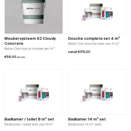
Meubel systeem 62 Cloudy
Douche complete set 4 m²
Concrete
Beton Cire douche sets van 4 m²
Beton Cire voor je meubel per m²
vanaf
€
175,00
€
56,00
incl. btw
Dit
product
heeft
meerdere
variaties.
Deze
optie
kan
gekozen
worden
op
Badkamer / toilet 8 m² set
Badkamer 14 m² set
de
Badkamer / toilet sets van 8 m²
Badkamer 14 m² sets
productpagina