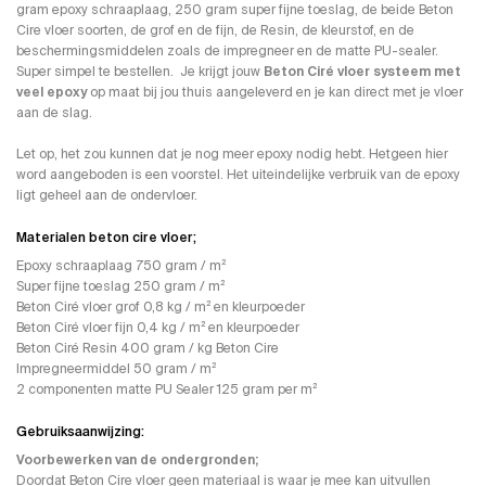
gram epoxy schraaplaag, 250 gram super fijne toeslag, de beide Beton
Cire vloer soorten, de grof en de fijn, de Resin, de kleurstof, en de
beschermingsmiddelen zoals de impregneer en de matte PU-sealer.
Super simpel te bestellen. Je krijgt jouw
Beton Ciré vloer systeem met
veel epoxy
op maat bij jou thuis aangeleverd en je kan direct met je vloer
aan de slag.
Let op, het zou kunnen dat je nog meer epoxy nodig hebt. Hetgeen hier
word aangeboden is een voorstel. Het uiteindelijke verbruik van de epoxy
ligt geheel aan de ondervloer.
Materialen beton cire vloer;
Epoxy schraaplaag 750 gram / m²
Super fijne toeslag 250 gram / m²
Beton Ciré vloer grof 0,8 kg / m² en kleurpoeder
Beton Ciré vloer fijn 0,4 kg / m² en kleurpoeder
Beton Ciré Resin 400 gram / kg Beton Cire
Impregneermiddel 50 gram / m²
2 componenten matte PU Sealer 125 gram per m²
Gebruiksaanwijzing:
Voorbewerken van de ondergronden;
Doordat Beton Cire vloer geen materiaal is waar je mee kan uitvullen