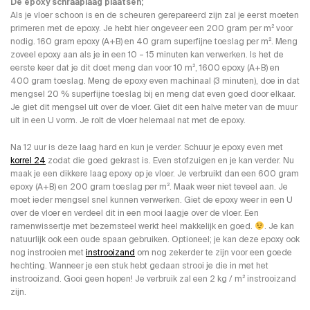
De epoxy schraaplaag plaatsen;
Als je vloer schoon is en de scheuren gerepareerd zijn zal je eerst moeten
primeren met de epoxy. Je hebt hier ongeveer een 200 gram per m² voor
nodig. 160 gram epoxy (A+B) en 40 gram superfijne toeslag per m². Meng
zoveel epoxy aan als je in een 10 – 15 minuten kan verwerken. Is het de
eerste keer dat je dit doet meng dan voor 10 m², 1600 epoxy (A+B) en
400 gram toeslag. Meng de epoxy even machinaal (3 minuten), doe in dat
mengsel 20 % superfijne toeslag bij en meng dat even goed door elkaar.
Je giet dit mengsel uit over de vloer. Giet dit een halve meter van de muur
uit in een U vorm. Je rolt de vloer helemaal nat met de epoxy.
Na 12 uur is deze laag hard en kun je verder. Schuur je epoxy even met
korrel 24
zodat die goed gekrast is. Even stofzuigen en je kan verder. Nu
maak je een dikkere laag epoxy op je vloer. Je verbruikt dan een 600 gram
epoxy (A+B) en 200 gram toeslag per m². Maak weer niet teveel aan. Je
moet ieder mengsel snel kunnen verwerken. Giet de epoxy weer in een U
over de vloer en verdeel dit in een mooi laagje over de vloer. Een
ramenwissertje met bezemsteel werkt heel makkelijk en goed.
. Je kan
natuurlijk ook een oude spaan gebruiken. Optioneel; je kan deze epoxy ook
nog instrooien met
instrooizand
om nog zekerder te zijn voor een goede
hechting. Wanneer je een stuk hebt gedaan strooi je die in met het
instrooizand. Gooi geen hopen! Je verbruik zal een 2 kg / m² instrooizand
zijn.