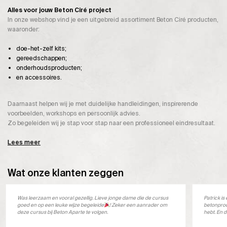
Alles voor jouw Beton Ciré project
In onze webshop vind je een uitgebreid assortiment Beton Ciré producten,
waaronder:
doe-het-zelf kits;
gereedschappen;
onderhoudsproducten;
en accessoires.
Daarnaast helpen wij je met duidelijke handleidingen, inspirerende
voorbeelden, workshops en persoonlijk advies.
Zo begeleiden wij je stap voor stap naar een professioneel eindresultaat.
Lees meer
Wat onze klanten zeggen
Was leerzaam en vooral gezellig. Lieve jonge dame die de cursus
Patrick i
goed en op een leuke wijze begeleide
! Zeker een aanrader om
betonprod
deze cursus bij Beton Aparte te volgen.
hebt. En d