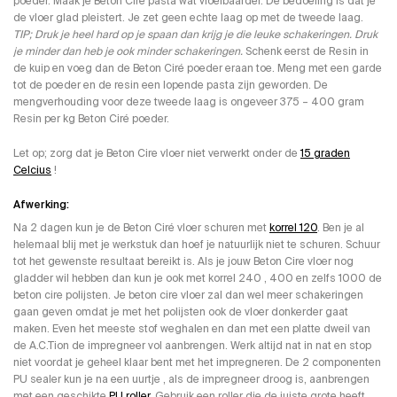
poeder. Maak je Beton Ciré pasta wat vloeibaarder. De bedoeling is dat je
de vloer glad pleistert. Je zet geen echte laag op met de tweede laag.
TIP; Druk je heel hard op je spaan dan krijg je die leuke schakeringen. Druk
je minder dan heb je ook minder schakeringen.
Schenk eerst de Resin in
de kuip en voeg dan de Beton Ciré poeder eraan toe. Meng met een garde
tot de poeder en de resin een lopende pasta zijn geworden. De
mengverhouding voor deze tweede laag is ongeveer 375 – 400 gram
Resin per kg Beton Ciré poeder.
Let op; zorg dat je Beton Cire vloer niet verwerkt onder de
15 graden
Celcius
!
Afwerking:
Na 2 dagen kun je de Beton Ciré vloer schuren met
korrel 120
. Ben je al
helemaal blij met je werkstuk dan hoef je natuurlijk niet te schuren. Schuur
tot het gewenste resultaat bereikt is. Als je jouw Beton Cire vloer nog
gladder wil hebben dan kun je ook met korrel 240 , 400 en zelfs 1000 de
beton cire polijsten. Je beton cire vloer zal dan wel meer schakeringen
gaan geven omdat je met het polijsten ook de vloer donkerder gaat
maken. Even het meeste stof weghalen en dan met een platte dweil van
de A.C.Tion de impregneer vol aanbrengen. Werk altijd nat in nat en stop
niet voordat je geheel klaar bent met het impregneren. De 2 componenten
PU sealer kun je na een uurtje , als de impregneer droog is, aanbrengen
met een geschikte
PU roller
. Gebruik een roller die de juiste grote heeft