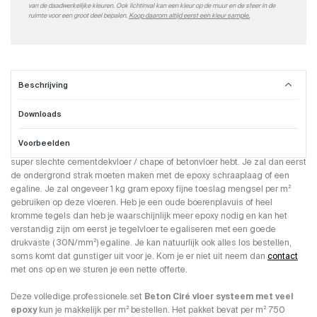
van de daadwerkelijke kleuren. Ook lichtinval kan een kleur op de muur en de sfeer in de
ruimte voor een groot deel bepalen.
Koop daarom altijd eerst een kleur sample.
Beschrijving
Downloads
Beton Cire vloer systeem met veel epoxy
Voorbeelden
Je komt op dit product omdat je een tegelvloer of een gescheurde of
super slechte cementdekvloer / chape of betonvloer hebt. Je zal dan eerst
de ondergrond strak moeten maken met de epoxy schraaplaag of een
egaline. Je zal ongeveer 1 kg gram epoxy fijne toeslag mengsel per m²
gebruiken op deze vloeren. Heb je een oude boerenplavuis of heel
kromme tegels dan heb je waarschijnlijk meer epoxy nodig en kan het
verstandig zijn om eerst je tegelvloer te egaliseren met een goede
drukvaste ( 30N/mm²) egaline. Je kan natuurlijk ook alles los bestellen,
soms komt dat gunstiger uit voor je. Kom je er niet uit neem dan
contact
met ons op en we sturen je een nette offerte.
Deze volledige professionele set
Beton Ciré vloer systeem met veel
epoxy
kun je makkelijk per m² bestellen. Het pakket bevat per m² 750