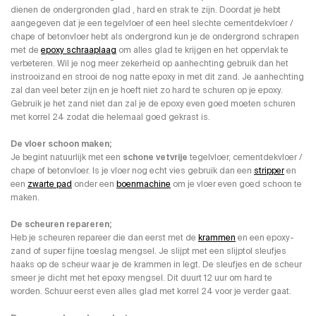
dienen de ondergronden glad , hard en strak te zijn. Doordat je hebt
aangegeven dat je een tegelvloer of een heel slechte cementdekvloer /
chape of betonvloer hebt als ondergrond kun je de ondergrond schrapen
met de
epoxy schraaplaag
om alles glad te krijgen en het oppervlak te
verbeteren. Wil je nog meer zekerheid op aanhechting gebruik dan het
instrooizand en strooi de nog natte epoxy in met dit zand. Je aanhechting
zal dan veel beter zijn en je hoeft niet zo hard te schuren op je epoxy.
Gebruik je het zand niet dan zal je de epoxy even goed moeten schuren
met korrel 24 zodat die helemaal goed gekrast is.
De vloer schoon maken;
Je begint natuurlijk met een
schone vetvrije
tegelvloer, cementdekvloer /
chape of betonvloer. Is je vloer nog echt vies gebruik dan een
stripper
en
een
zwarte pad
onder een
boenmachine
om je vloer even goed schoon te
maken.
De scheuren repareren;
Heb je scheuren repareer die dan eerst met de
krammen
en een epoxy-
zand of super fijne toeslag mengsel. Je slijpt met een slijptol sleufjes
haaks op de scheur waar je de krammen in legt. De sleufjes en de scheur
smeer je dicht met het epoxy mengsel. Dit duurt 12 uur om hard te
worden. Schuur eerst even alles glad met korrel 24 voor je verder gaat.