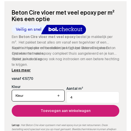
Beton Cire vloer met veel epoxy per m²
Kies een optie
Een
Beton Cire vloer met veel epoxy
bestel je makkelijk per
m². Het pakket bevat alles om vanaf een tegelvloer of een
slechte / kapotte cementdekvloer / chape vloer een gave Beton
Super simpel per m² bestellen, je krijgt het Beton Ciré vloer
Cire vloer te maken.
systeem met veel epoxy compleet thuis aangeleverd en je kan
direct aan de slag.
Optie; je kan de epoxy ook nog instrooien om een betere hechting
te krijgen.
Lees meer
vanaf
€
57,70
Aantal m²
Kleur
Toevoegen aan winkelwagen
Let op:
Het Beton Cire vloer systeem met veel epoxy kun je niet retourneren. Deze
bestelling word speciaal voor jou op maat gemaakt. Beeldschermkleuren kunnen afwijken