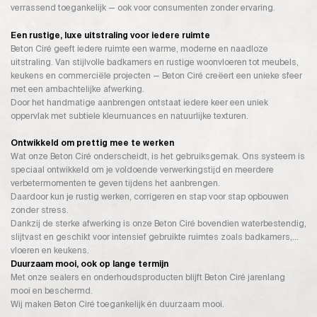
verrassend toegankelijk — ook voor consumenten zonder ervaring.
Een rustige, luxe uitstraling voor iedere ruimte
Beton Ciré geeft iedere ruimte een warme, moderne en naadloze
uitstraling. Van stijlvolle badkamers en rustige woonvloeren tot meubels,
keukens en commerciële projecten — Beton Ciré creëert een unieke sfeer
met een ambachtelijke afwerking.
Door het handmatige aanbrengen ontstaat iedere keer een uniek
oppervlak met subtiele kleurnuances en natuurlijke texturen.
Ontwikkeld om prettig mee te werken
Wat onze Beton Ciré onderscheidt, is het gebruiksgemak. Ons systeem is
speciaal ontwikkeld om je voldoende verwerkingstijd en meerdere
verbetermomenten te geven tijdens het aanbrengen.
Daardoor kun je rustig werken, corrigeren en stap voor stap opbouwen
zonder stress.
Dankzij de sterke afwerking is onze Beton Ciré bovendien waterbestendig,
slijtvast en geschikt voor intensief gebruikte ruimtes zoals badkamers,
vloeren en keukens.
Duurzaam mooi, ook op lange termijn
Met onze sealers en onderhoudsproducten blijft Beton Ciré jarenlang
mooi en beschermd.
Wij maken Beton Ciré toegankelijk én duurzaam mooi.