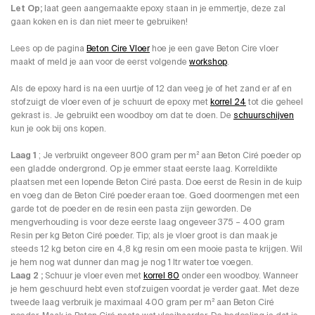
Let Op;
laat geen aangemaakte epoxy staan in je emmertje, deze zal
gaan koken en is dan niet meer te gebruiken!
Lees op de pagina
Beton Cire Vloer
hoe je een gave Beton Cire vloer
maakt of meld je aan voor de eerst volgende
workshop
.
Als de epoxy hard is na een uurtje of 12 dan veeg je of het zand er af en
stofzuigt de vloer even of je schuurt de epoxy met
korrel 24
tot die geheel
gekrast is. Je gebruikt een woodboy om dat te doen. De
schuurschijven
kun je ook bij ons kopen.
Laag 1
; Je verbruikt ongeveer 800 gram per m² aan Beton Ciré poeder op
een gladde ondergrond. Op je emmer staat eerste laag. Korreldikte
plaatsen met een lopende Beton Ciré pasta. Doe eerst de Resin in de kuip
en voeg dan de Beton Ciré poeder eraan toe. Goed doormengen met een
garde tot de poeder en de resin een pasta zijn geworden. De
mengverhouding is voor deze eerste laag ongeveer 375 – 400 gram
Resin per kg Beton Ciré poeder. Tip; als je vloer groot is dan maak je
steeds 12 kg beton cire en 4,8 kg resin om een mooie pasta te krijgen. Wil
je hem nog wat dunner dan mag je nog 1 ltr water toe voegen.
Laag 2 ;
Schuur je vloer even met
korrel 80
onder een woodboy. Wanneer
je hem geschuurd hebt even stofzuigen voordat je verder gaat. Met deze
tweede laag verbruik je maximaal 400 gram per m² aan Beton Ciré