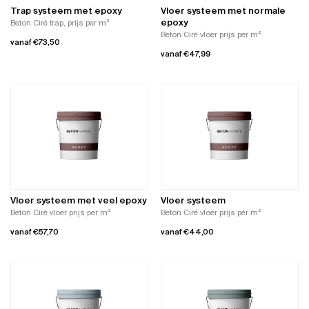
worden
de
Trap systeem met epoxy
Vloer systeem met normale
op
productpagina
epoxy
Beton Ciré trap, prijs per m²
de
Beton Ciré vloer prijs per m²
vanaf
€
73,50
productpagina
vanaf
€
47,99
Dit
Dit
product
product
heeft
heeft
meerdere
meerdere
variaties.
variaties.
Deze
Deze
optie
optie
kan
kan
gekozen
gekozen
worden
worden
op
Vloer systeem met veel epoxy
Vloer systeem
op
de
Beton Ciré vloer prijs per m²
Beton Ciré vloer prijs per m²
de
productpagina
vanaf
€
57,70
vanaf
€
44,00
productpagina
Dit
Dit
product
product
heeft
heeft
meerdere
meerdere
variaties.
variaties.