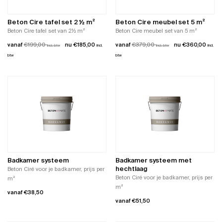
worden
gekozen
op
worden
de
Beton Cire tafel set 2 ½ m²
Beton Cire meubel set 5 m²
op
productpagina
Beton Cire tafel set van 2½ m²
Beton Cire meubel set van 5 m²
de
vanaf
€
199,00
€
185,00
vanaf
€
379,00
€
360,00
incl. btw
incl.
productpagina
incl. btw
incl.
btw
btw
Dit
Dit
product
product
heeft
heeft
meerdere
meerdere
variaties.
variaties.
Deze
Deze
optie
optie
kan
kan
gekozen
gekozen
worden
worden
Badkamer systeem
Badkamer systeem met
op
op
hechtlaag
Beton Ciré voor je badkamer, prijs per
de
de
Beton Ciré voor je badkamer, prijs per
m²
productpagina
productpagina
m²
vanaf
€
38,50
vanaf
€
51,50
Dit
Dit
product