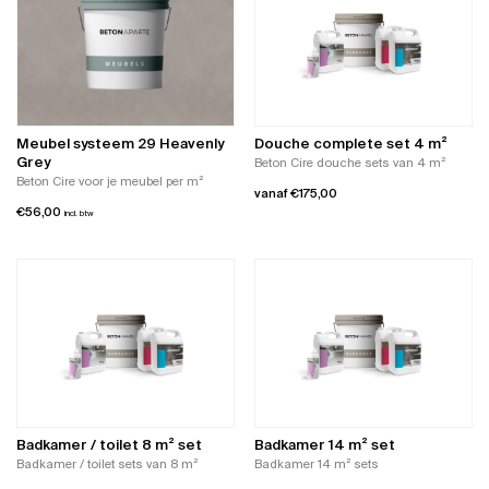
Meubel systeem 29 Heavenly
Douche complete set 4 m²
Grey
Beton Cire douche sets van 4 m²
Beton Cire voor je meubel per m²
vanaf
€
175,00
€
56,00
incl. btw
Dit
product
heeft
meerdere
variaties.
Deze
optie
kan
gekozen
worden
op
Badkamer / toilet 8 m² set
Badkamer 14 m² set
de
Badkamer / toilet sets van 8 m²
Badkamer 14 m² sets
productpagina