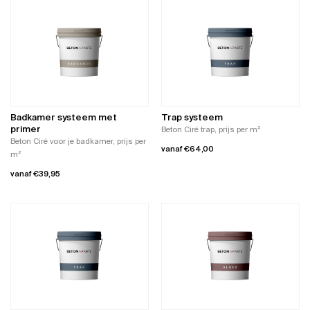
product
heeft
heeft
meerdere
meerdere
variaties.
variaties.
Deze
Deze
optie
optie
kan
kan
gekozen
gekozen
worden
worden
op
Badkamer systeem met
Trap systeem
op
de
primer
Beton Ciré trap, prijs per m²
de
productpagina
Beton Ciré voor je badkamer, prijs per
vanaf
€
64,00
productpagina
m²
Dit
vanaf
€
39,95
product
Dit
heeft
product
meerdere
heeft
variaties.
meerdere
Deze
variaties.
optie
Deze
kan
optie
gekozen
kan
worden
gekozen
op