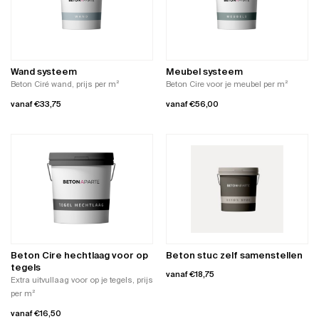
Deze
Deze
optie
optie
kan
kan
gekozen
gekozen
worden
worden
Wand systeem
Meubel systeem
op
op
Beton Ciré wand, prijs per m²
Beton Cire voor je meubel per m²
de
de
vanaf
€
33,75
vanaf
€
56,00
productpagina
productpagina
Dit
Dit
product
product
heeft
heeft
meerdere
meerdere
variaties.
variaties.
Deze
Deze
optie
optie
kan
kan
gekozen
gekozen
worden
worden
Beton Cire hechtlaag voor op
Beton stuc zelf samenstellen
op
op
tegels
vanaf
€
18,75
de
de
Extra uitvullaag voor op je tegels, prijs
productpagina
productpagina
per m²
Dit
product
vanaf
€
16,50