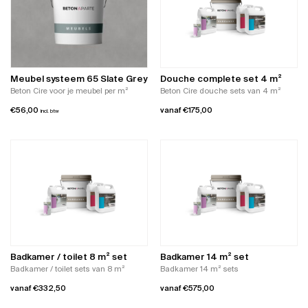
Meubel systeem 65 Slate Grey
Douche complete set 4 m²
Beton Cire voor je meubel per m²
Beton Cire douche sets van 4 m²
€
56,00
vanaf
€
175,00
incl. btw
Dit
product
heeft
meerdere
variaties.
Deze
optie
kan
gekozen
worden
Badkamer / toilet 8 m² set
Badkamer 14 m² set
op
Badkamer / toilet sets van 8 m²
Badkamer 14 m² sets
de
vanaf
€
332,50
vanaf
€
575,00
productpagina