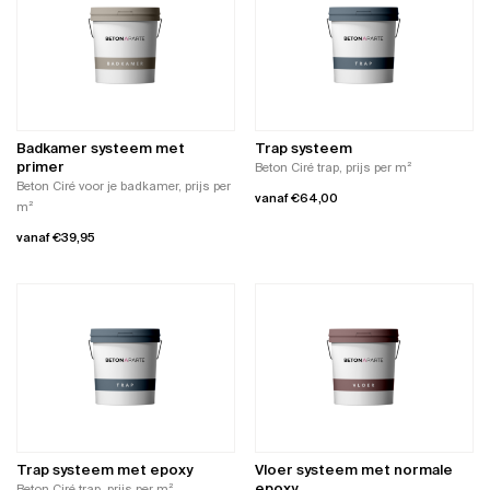
meerdere
variaties.
variaties.
Deze
Deze
optie
optie
kan
kan
gekozen
gekozen
worden
worden
op
Badkamer systeem met
Trap systeem
op
de
primer
Beton Ciré trap, prijs per m²
de
productpagina
Beton Ciré voor je badkamer, prijs per
vanaf
€
64,00
productpagina
m²
Dit
vanaf
€
39,95
product
Dit
heeft
product
meerdere
heeft
variaties.
meerdere
Deze
variaties.
optie
Deze
kan
optie
gekozen
kan
worden
gekozen
op
worden
de
Trap systeem met epoxy
Vloer systeem met normale
op
productpagina
epoxy
Beton Ciré trap, prijs per m²