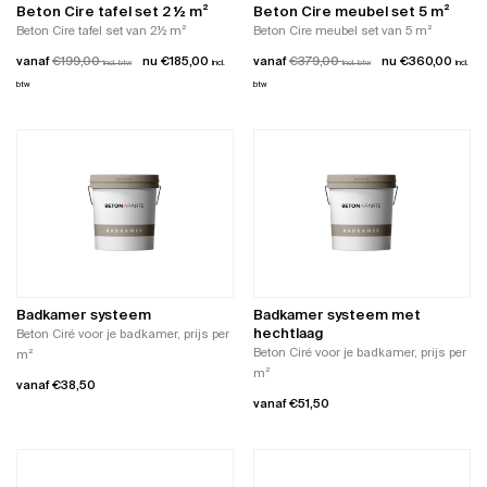
worden
de
Beton Cire tafel set 2 ½ m²
Beton Cire meubel set 5 m²
op
productpagina
Beton Cire tafel set van 2½ m²
Beton Cire meubel set van 5 m²
de
vanaf
€
199,00
€
185,00
vanaf
€
379,00
€
360,00
incl. btw
incl.
productpagina
incl. btw
incl.
btw
btw
Dit
Dit
product
product
heeft
heeft
meerdere
meerdere
variaties.
variaties.
Deze
Deze
optie
optie
kan
kan
gekozen
gekozen
worden
worden
Badkamer systeem
Badkamer systeem met
op
op
hechtlaag
Beton Ciré voor je badkamer, prijs per
de
de
Beton Ciré voor je badkamer, prijs per
m²
productpagina
productpagina
m²
vanaf
€
38,50
vanaf
€
51,50
Dit
Dit
product
product
heeft
heeft
meerdere