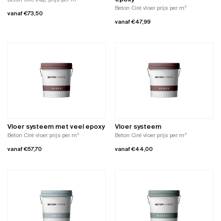
de
Beton Ciré vloer prijs per m²
vanaf
€
73,50
productpagina
vanaf
€
47,99
Dit
Dit
product
product
heeft
heeft
meerdere
meerdere
variaties.
variaties.
Deze
Deze
optie
optie
kan
kan
gekozen
gekozen
worden
worden
op
Vloer systeem met veel epoxy
Vloer systeem
op
de
Beton Ciré vloer prijs per m²
Beton Ciré vloer prijs per m²
de
productpagina
vanaf
€
57,70
vanaf
€
44,00
productpagina
Dit
Dit
product
product
heeft
heeft
meerdere
meerdere
variaties.
variaties.
Deze
Deze