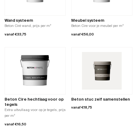
optie
optie
kan
kan
gekozen
gekozen
worden
worden
Wand systeem
Meubel systeem
op
op
Beton Ciré wand, prijs per m²
Beton Cire voor je meubel per m²
de
de
vanaf
€
33,75
vanaf
€
56,00
productpagina
productpagina
Dit
Dit
product
product
heeft
heeft
meerdere
meerdere
variaties.
variaties.
Deze
Deze
optie
optie
kan
kan
gekozen
gekozen
worden
worden
Beton Cire hechtlaag voor op
Beton stuc zelf samenstellen
op
op
tegels
vanaf
€
18,75
de
de
Extra uitvullaag voor op je tegels, prijs
productpagina
productpagina
per m²
Dit
product
vanaf
€
16,50
heeft
Dit
meerdere