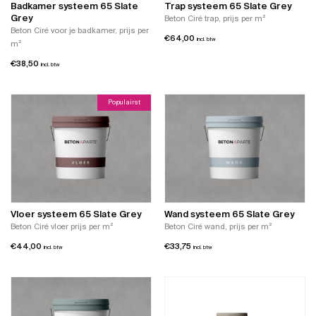
Badkamer systeem 65 Slate
Trap systeem 65 Slate Grey
Grey
Beton Ciré trap, prijs per m²
Beton Ciré voor je badkamer, prijs per
€
64,00
incl. btw
m²
€
38,50
incl. btw
Populairst
Vloer systeem 65 Slate Grey
Wand systeem 65 Slate Grey
Beton Ciré vloer prijs per m²
Beton Ciré wand, prijs per m²
€
44,00
€
33,75
incl. btw
incl. btw