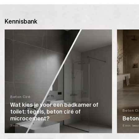
product
variaties.
heeft
Deze
meerdere
optie
Kennisbank
variaties.
kan
Deze
gekozen
optie
worden
kan
op
gekozen
de
worden
productpagina
op
de
productpagina
Beton Ciré
Wat kies je voor een badkamer of
toilet: tegels, beton ciré of
Beton Ci
microcement?
Beton
3 min. leestijd
6 min. leest